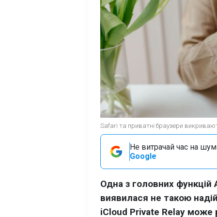
Safari та приватні браузери викривають
Не витрачай час на шум!
Google
Одна з головних функцій 
виявилася не такою надій
iCloud Private Relay може