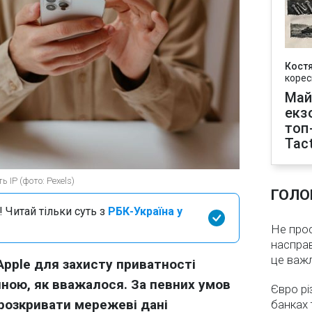
Кост
корес
Май
екз
топ
Tact
 IP (фото: Pexels)
ГОЛО
 Читай тільки суть з
РБК-Україна у
Не про
насправ
це важ
Apple для захисту приватності
ною, як вважалося. За певних умов
Євро рі
 розкривати мережеві дані
банках 