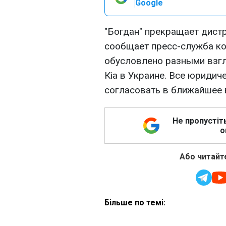
Google
"Богдан" прекращает дист
сообщает пресс-служба ко
обусловлено разными взгл
Кia в Украине. Все юриди
согласовать в ближайшее 
Не пропустіт
о
Або читайте
Більше по темі: