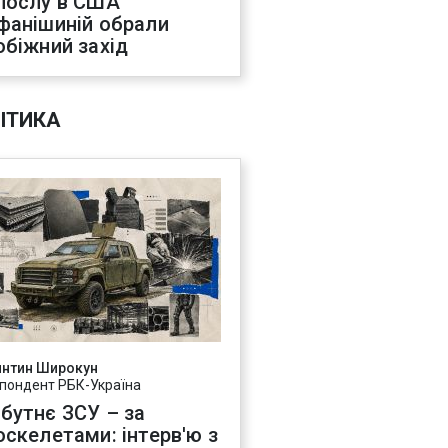
послу в США
фанішиній обрали
обіжний захід
ІТИКА
янтин Широкун
пондент РБК-Україна
бутнє ЗСУ – за
оскелетами: інтерв'ю з