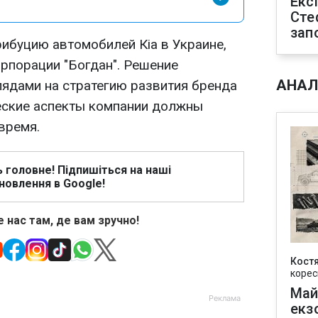
Екс
Сте
зап
рибуцию автомобилей Кia в Украине,
рпорации "Богдан". Решение
АНАЛ
ядами на стратегию развития бренда
ческие аспекты компании должны
время.
ь головне! Підпишіться на наші
новлення в Google!
 нас там, де вам зручно!
Кост
корес
Май
екз