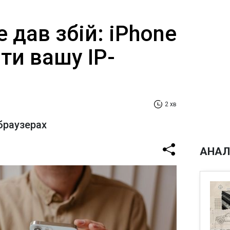
e дав збій: iPhone
ти вашу IP-
2 хв
 браузерах
АНАЛ