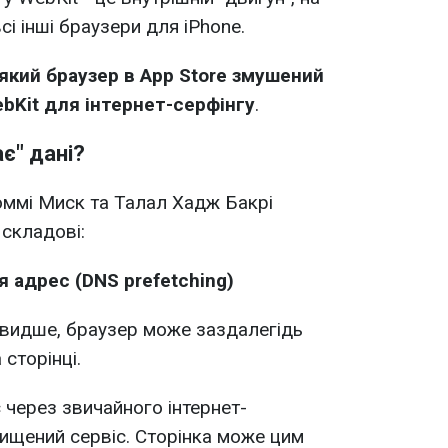
сі інші браузери для iPhone.
який браузер в App Store змушений
bKit для інтернет-серфінгу
.
є" дані?
оммі Миск та Талал Хадж Бакрі
 складові:
 адрес (DNS prefetching)
видше, браузер може заздалегідь
сторінці.
 через звичайного інтернет-
хищений сервіс. Сторінка може цим