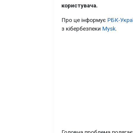
користувача.
Про це інформує
РБК-Укра
з кібербезпеки
Mysk
.
Головна проблема полягає у