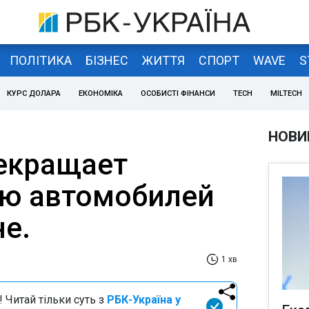
ПОЛІТИКА
БІЗНЕС
ЖИТТЯ
СПОРТ
WAVE
S
КУРС ДОЛАРА
ЕКОНОМІКА
ОСОБИСТІ ФІНАНСИ
TECH
MILTECH
НОВИ
рекращает
ю автомобилей
не.
1 хв
 Читай тільки суть з
РБК-Україна у