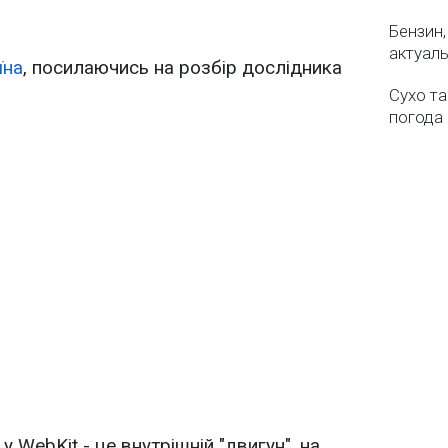
Бензин,
актуаль
їна
, посилаючись на розбір дослідника
Сухо та
погода 
 WebKit - це внутрішній "двигун", на