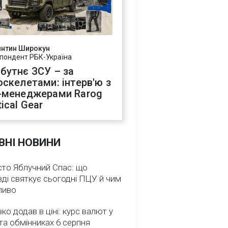
янтин Широкун
пондент РБК-Україна
бутнє ЗСУ – за
оскелетами: інтерв'ю з
-менеджерами Rarog
ical Gear
ВНІ НОВИНИ
сто Яблучний Спас: що
ді святкує сьогодні ПЦУ й чим
ливо
зко додав в ціні: курс валют у
та обмінниках 6 серпня