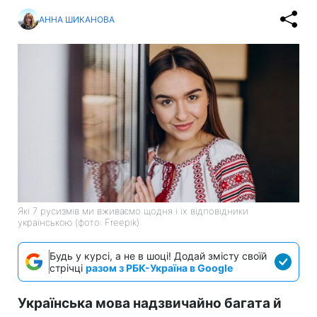
АННА ШИКАНОВА
Які 7 русизмів ми вживаємо щодня і їх відповідники
українською (фото: Freepik)
Будь у курсі, а не в шоці! Додай змісту своїй
стрічці
разом з РБК-Україна в Google
Українська мова надзвичайно багата й