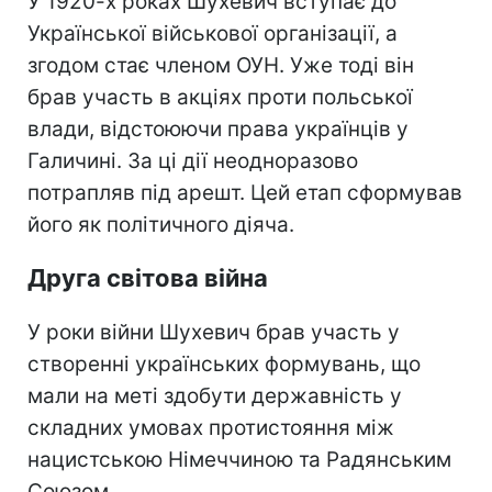
У 1920-х роках Шухевич вступає до
Української військової організації, а
згодом стає членом ОУН. Уже тоді він
брав участь в акціях проти польської
влади, відстоюючи права українців у
Галичині. За ці дії неодноразово
потрапляв під арешт. Цей етап сформував
його як політичного діяча.
Друга світова війна
У роки війни Шухевич брав участь у
створенні українських формувань, що
мали на меті здобути державність у
складних умовах протистояння між
нацистською Німеччиною та Радянським
Союзом.