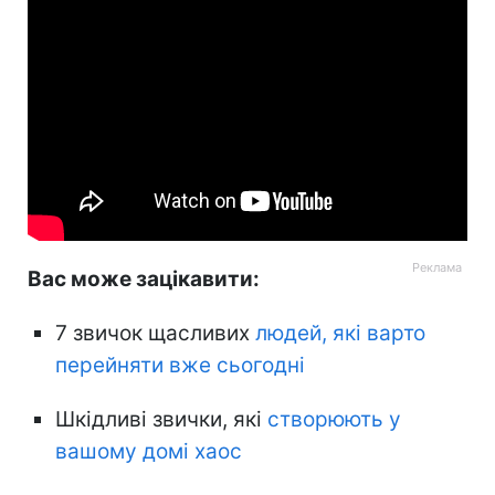
Вас може зацікавити:
7 звичок щасливих
людей, які варто
перейняти вже сьогодні
Шкідливі звички, які
створюють у
вашому домі хаос