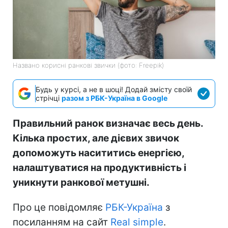
Названо корисні ранкові звички (фото: Freepik)
Будь у курсі, а не в шоці! Додай змісту своїй
стрічці
разом з РБК-Україна в Google
Правильний ранок визначає весь день.
Кілька простих, але дієвих звичок
допоможуть насититись енергією,
налаштуватися на продуктивність і
уникнути ранкової метушні.
Про це повідомляє
РБК-Україна
з
посиланням на сайт
Real simple
.