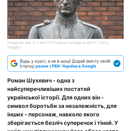
Невідомі факти з життя Романа Шухевича (фото: Getty
Images)
Будь у курсі, а не в шоці! Додай змісту своїй
стрічці
разом з РБК-Україна в Google
Роман Шухевич - одна з
найсуперечливіших постатей
української історії. Для одних він -
символ боротьби за незалежність, для
інших - персонаж, навколо якого
зберігається безліч суперечок і тіней. У