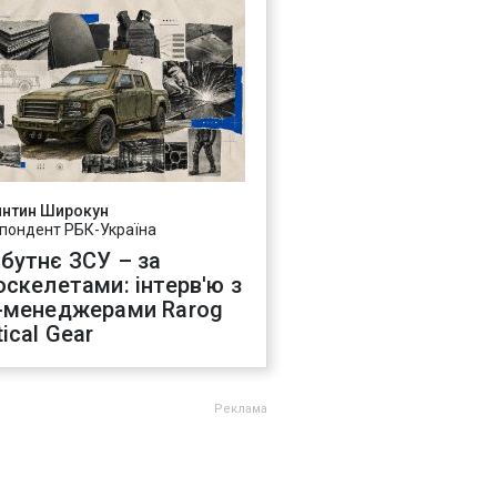
янтин Широкун
пондент РБК-Україна
бутнє ЗСУ – за
оскелетами: інтерв'ю з
-менеджерами Rarog
ical Gear