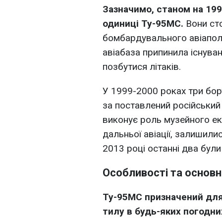
Зазначимо, станом на 199
одиниці Ту-95МС.
Вони сто
бомбардувального авіаполк
авіабаза припинила існуван
позбутися літаків.
У 1999-2000 роках три бор
за поставлений російський г
виконує роль музейного ек
дальньої авіації, залишилис
2013 році останні два були
Особливості та основн
Ту-95МС призначений для 
тилу в
будь-яких погодних