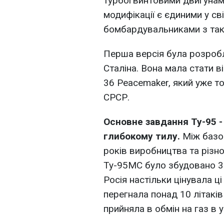
турбогвинтовими двигунами
модифікації є єдиними у св
бомбардувальниками з так
Перша версія була розроб
Сталіна. Вона мала стати 
36 Peacemaker, який уже то
СРСР.
Основне завдання Ту-95 -
глибокому тилу.
Між базо
років виробництва та різн
Ту-95МС було збудовано 34
Росія настільки цінувала ц
перегнала понад 10 літаків
прийняла в обмін на газ в 