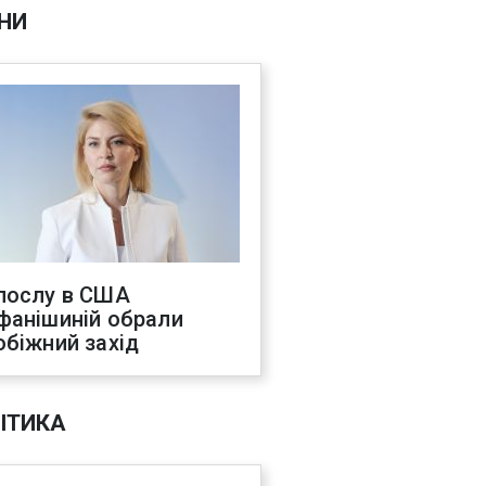
НИ
послу в США
фанішиній обрали
обіжний захід
ІТИКА