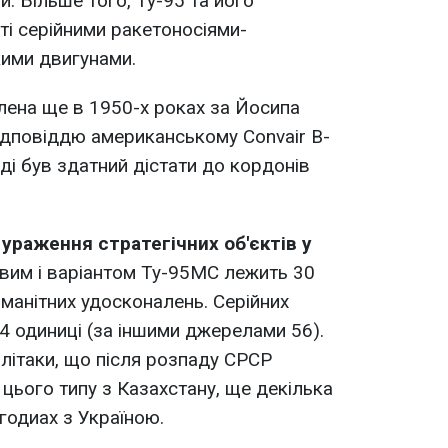
. Більше того, Ту-95 та його
іті серійними ракетоносіями-
ими двигунами.
лена ще в 1950-х роках за Йосипа
відповіддю американському Convair B-
ді був здатний дістати до кордонів
 ураження стратегічних об'єктів у
вим і варіантом Ту-95МС лежить 30
оманітних удосконалень. Серійних
 одиниці (за іншими джерелами 56).
і літаки, що після розпаду СРСР
 цього типу з Казахстану, ще декілька
угодиах з Україною.