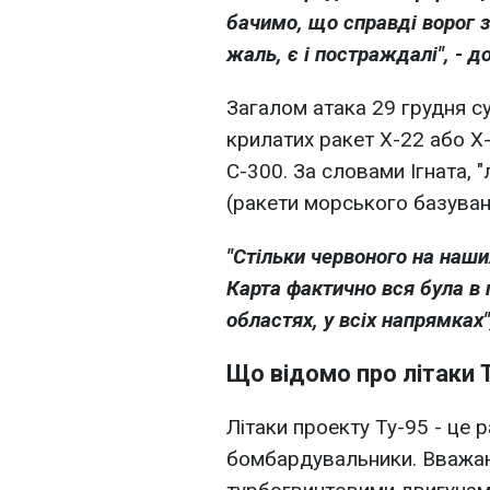
бачимо, що справді ворог 
жаль, є і постраждалі", - до
Загалом атака 29 грудня с
крилатих ракет Х-22 або Х-
С-300. За словами Ігната, "
(ракети морського базуванн
"Стільки червоного на наши
Карта фактично вся була в п
областях, у всіх напрямках",
Що відомо про літаки
Літаки проекту Ту-95 - це р
бомбардувальники. Вважа