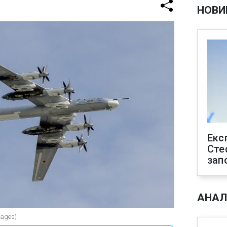
НОВИ
Екс
Сте
зап
АНАЛ
mages)