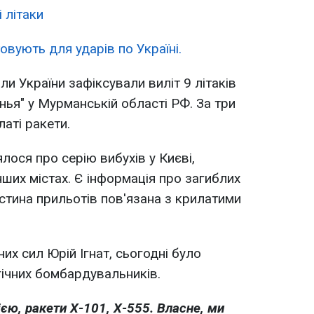
 літаки
вують для ударів по Україні.
ли України зафіксували виліт 9 літаків
ья" у Мурманській області РФ. За три
аті ракети.
ося про серію вибухів у Києві,
інших містах. Є інформація про загиблих
астина прильотів пов'язана з крилатими
их сил Юрій Ігнат, сьогодні було
гічних бомбардувальників.
єю, ракети Х-101, Х-555. Власне, ми