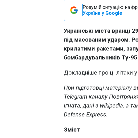
Розумій ситуацію на фро
Україна у Google
Українські міста вранці 
під масованим ударом. Ро
крилатими ракетами, зап
бомбардувальників Ту-95
Докладніше про ці літаки у
При підготовці матеріалу 
Telegram-каналу Повітряних
Ігната, дані з wikipedia, а 
Defense Express.
Зміст