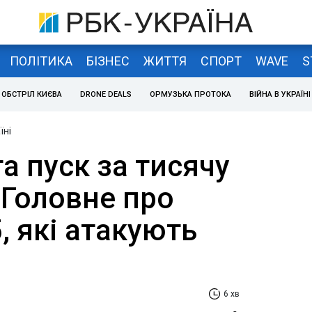
ПОЛІТИКА
БІЗНЕС
ЖИТТЯ
СПОРТ
WAVE
S
ОБСТРІЛ КИЄВА
DRONE DEALS
ОРМУЗЬКА ПРОТОКА
ВІЙНА В УКРАЇНІ
їні
та пуск за тисячу
 Головне про
5, які атакують
6 хв