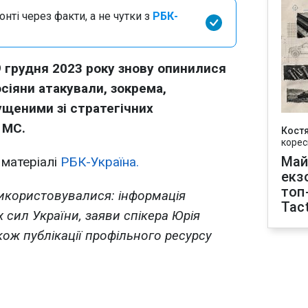
нті через факти, а не чутки з
РБК-
29 грудня 2023 року знову опинилися
сіяни атакували, зокрема,
ущеними зі стратегічних
 МС.
Кост
корес
Май
 матеріалі
РБК-Україна.
екз
топ
використовувалися: інформація
Tact
 сил України, заяви спікера Юрія
також публікації профільного ресурсу