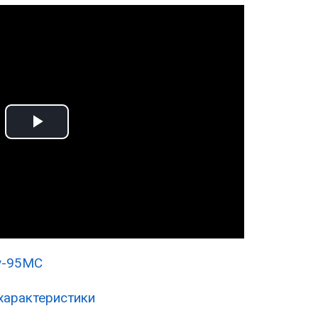
Play
Video
Ту-95МС
 характеристики