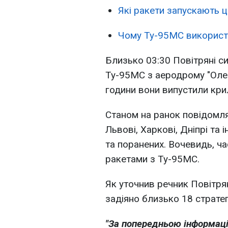
Які ракети запускають ці
Чому Ту-95МС використо
Близько 03:30 Повітряні си
Ту-95МС з аеродрому "Олен
години вони випустили крил
Станом на ранок повідомлял
Львові, Харкові, Дніпрі та 
та поранених. Вочевидь, ч
ракетами з Ту-95МС.
Як уточнив речник Повітрян
задіяно близько 18 страте
"За попередньою інформаці