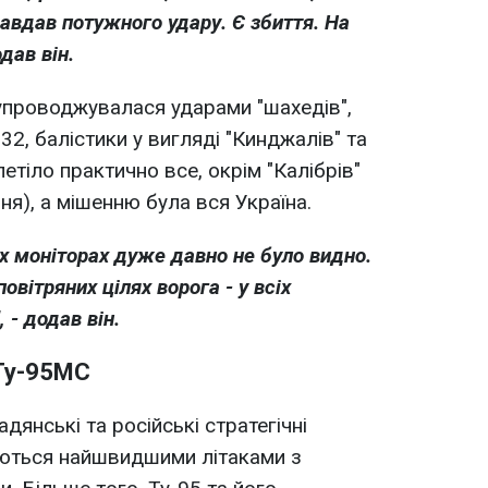
завдав потужного
удару. Є збиття. На
дав він.
упроводжувалася ударами "шахедів",
32, балістики у вигляді "Кинджалів" та
летіло практично все, окрім "Калібрів"
я), а мішенню була вся Україна.
х моніторах дуже давно не було видно.
овітряних цілях ворога - у всіх
 - додав він.
 Ту-95МС
адянські та російські стратегічні
ються найшвидшими літаками з