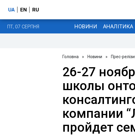
UA
EN
RU
НОВИНИ
АНАЛІТИКА
ПТ, 07 СЕРПНЯ
Головна
»
Новини
»
Прес-релізи
26-27 ноябр
школы онто
консалтинг
компании “
пройдет се