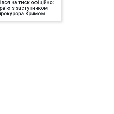
івся на тиск офіційно:
ерв'ю з заступником
прокурора Кримом