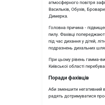
атмосферного повітря зафі
Васильків, Обухів, Бровари
Димерка.
Головна причина - підвище
пилу. Фахівці попереджаю
під час дихання у дітей, лі
подразнень дихальних шлях
При цьому рівень гамма-вип
Київської області перебув
Поради фахівців
Аби зменшити негативний в
радять дотримуватися прос