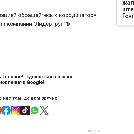
жал
інт
мацией обращайтесь к координатору
Ген
ии компании "ЛидерГруп"®
ь головне! Підпишіться на наші
новлення в Google!
 нас там, де вам зручно!