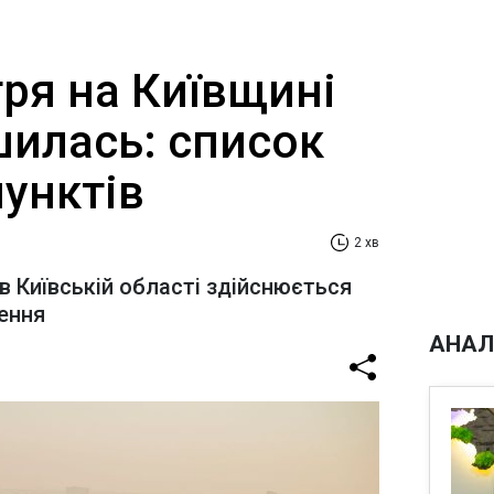
тря на Київщині
шилась: список
унктів
2 хв
в Київській області здійснюється
ення
АНАЛ