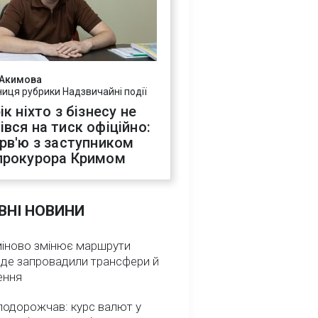
 Акимова
ниця рубрики Надзвичайні події
ік ніхто з бізнесу не
івся на тиск офіційно:
ерв'ю з заступником
прокурора Кримом
ВНІ НОВИНИ
міново змінює маршрути
: де запровадили трансфери й
ення
подорожчав: курс валют у