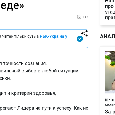
Нав
беде»
про
зга
пра
1 хв
АНАЛ
 Читай тільки суть з
РБК-Україна у
 точности сознания.
равильный выбор в любой ситуации.
хики.
ип и критерий здоровья,
Юлія
керів
регают Лидера на пути к успеху. Как их
За р