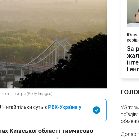
Юлія
керів
За р
жал
інт
Ген
ГОЛО
кості повітря (Getty Images)
 Читай тільки суть з
РБК-Україна у
УЗ тер
поїздів
обмеж
тах Київської області тимчасово
Долар 