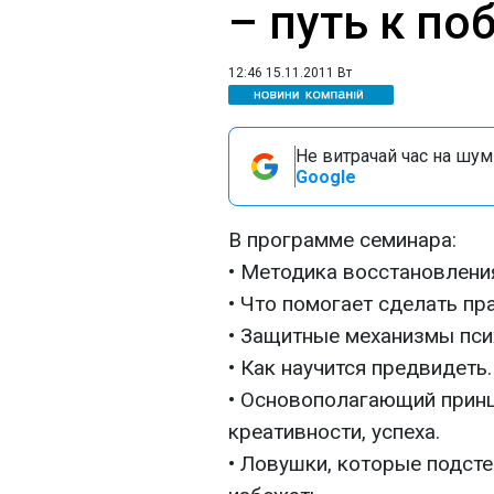
– путь к по
12:46 15.11.2011 Вт
Не витрачай час на шум!
Google
В программе семинара:
• Методика восстановления
• Что помогает сделать п
• Защитные механизмы пси
• Как научится предвидеть.
• Основополагающий принц
креативности, успеха.
• Ловушки, которые подсте