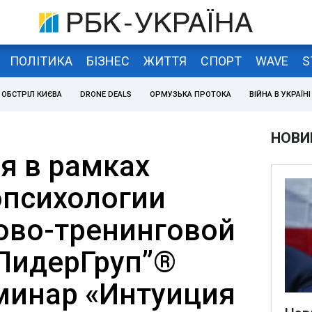
ПОЛІТИКА
БІЗНЕС
ЖИТТЯ
СПОРТ
WAVE
S
ОБСТРІЛ КИЄВА
DRONE DEALS
ОРМУЗЬКА ПРОТОКА
ВІЙНА В УКРАЇНІ
НОВИ
я в рамках
психологии
ово-тренинговой
ЛидерГруп”®
минар «Интуиция