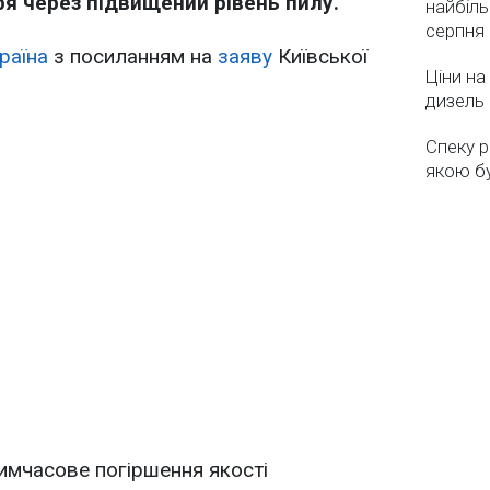
ря через підвищений рівень пилу.
найбіль
серпня
раїна
з посиланням на
заяву
Київської
Ціни на
дизель 
Спеку р
якою бу
имчасове погіршення якості