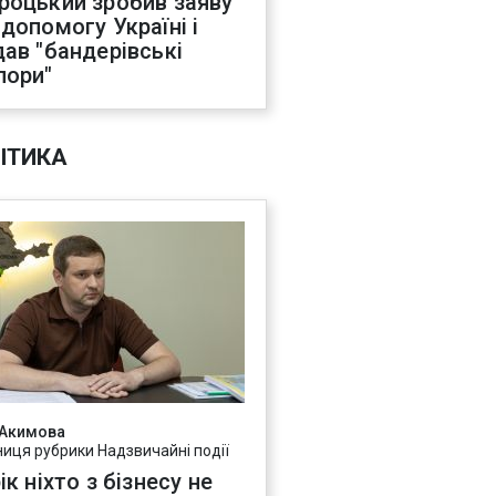
роцький зробив заяву
 допомогу Україні і
дав "бандерівські
пори"
ІТИКА
 Акимова
ниця рубрики Надзвичайні події
ік ніхто з бізнесу не