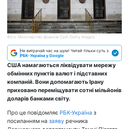
Фото: Міністерство фінансів СШA (Getty Images)
Не витрачай час на шум! Читай тільки суть з
РБК-Україна у Google
США намагаються ліквідувати мережу
обмінних пунктів валют і підставних
компаній. Вони допомагають Ірану
приховано переміщувати сотні мільйонів
доларів банками світу.
Про це повідомляє
РБК-Україна
з
посиланням на
заяву
речника