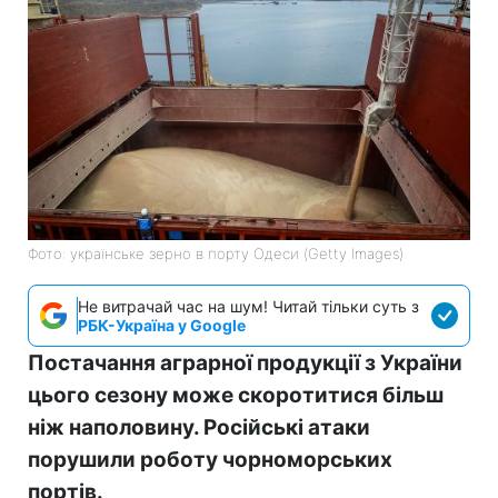
Фото: українське зерно в порту Одеси (Getty Images)
Не витрачай час на шум! Читай тільки суть з
РБК-Україна у Google
Постачання аграрної продукції з України
цього сезону може скоротитися більш
ніж наполовину. Російські атаки
порушили роботу чорноморських
портів.