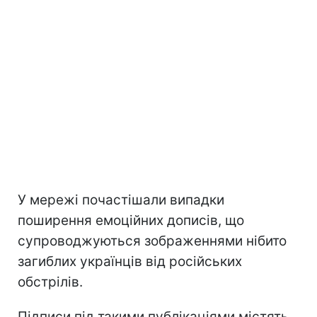
У мережі почастішали випадки
поширення емоційних дописів, що
супроводжуються зображеннями нібито
загиблих українців від російських
обстрілів.
Підписи під такими публікаціями містять