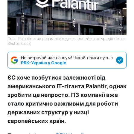
Софт Palantir став незамінним для європейських урядів (фото:
Shutterstock)
Не витрачай час на шум! Читай тільки суть з
РБК-Україна у Google
ЄС хоче позбутися залежності від
американського ІТ-гіганта Palantir, однак
зробити це непросто. ПЗ компанії вже
стало критично важливим для роботи
державних структур у низці
європейських країн.