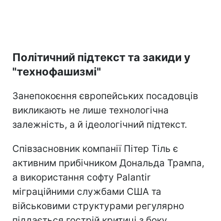
Політичний підтекст та закиди у
"технофашизмі"
Занепокоєння європейських посадовців
викликають не лише технологічна
залежність, а й ідеологічний підтекст.
Співзасновник компанії Пітер Тіль є
активним прибічником Дональда Трампа,
а використання софту Palantir
міграційними службами США та
військовими структурами регулярно
піддається гострій критиці з боку