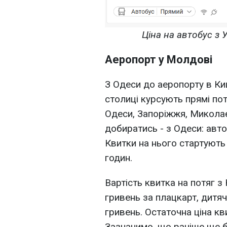
Ціна на автобус з
Аеропорт у Молдові
З Одеси до аеропорту в Ки
столиці курсують прямі пот
Одеси, Запоріжжя, Миколає
добиратись - з Одеси: авт
Квитки на нього стартують 
годин.
Вартість квитка на потяг 
гривень за плацкарт, дитяч
гривень. Остаточна ціна кв
Зазначимо, що раніше ще б