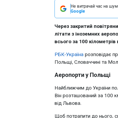
Не витрачай час на шум!
Google
Через закритий повітрян
літати з іноземних аеропо
всього за 100 кілометрів 
РБК-Україна
розповідає про
Польщі, Словаччині та Молд
Аеропорти у Польщі
Найближчим до України п
Він розташований за 100 к
від Львова.
Щоб потрапити до нього, с