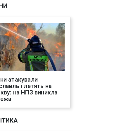
НИ
ни атакували
славль і летять на
кву: на НПЗ виникла
жежа
ІТИКА