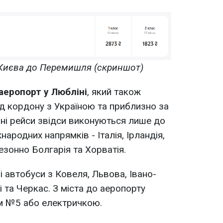
 Києва до Перемишля (скриншот)
аеропорт у Любліні
, який також
д кордону з Україною та приблизно за
шні рейси звідси виконуються лише до
народних напрямків - Італія, Ірландія,
езонно Болгарія та Хорватія.
 автобуси з Ковеля, Львова, Івано-
і та Черкас. З міста до аеропорту
м №5 або електричкою.