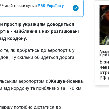
 Читай тільки суть з
РБК-Україна у
ий простір українцям доводиться
ртів - найближчі з них розташовані
від кордону.
 те, як добратись до аеропортів у
Анаст
Юрій 
ові, і у скільки обійдеться дорога.
Біз
чек
стр
РФ 
ольським аеропортом є
Жешув-Ясенка
.
м від кордону та приблизно за 170 км
першу потрібно дістатися до