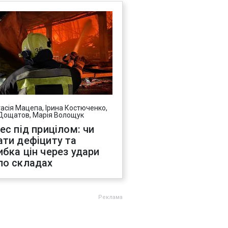
асія Мацепа, Ірина Костюченко,
Дощатов, Марія Волощук
нес під прицілом: чи
ати дефіциту та
ибка цін через удари
по складах