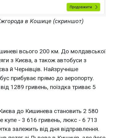
 Ужгорода в Кошице (скриншот)
шиневі всього 200 км. До молдавської
яги з Києва, а також автобуси з
ва й Чернівців. Найзручніше
обус прибуває прямо до аеропорту.
від 1289 гривень, поїздка триває 5
з Києва до Кишинева становить 2 580
е купе - 3 616 гривень, люкс - 6 713
итка залежить від дня відправлення.
ув потяг зі Львова в Кишинів, але його