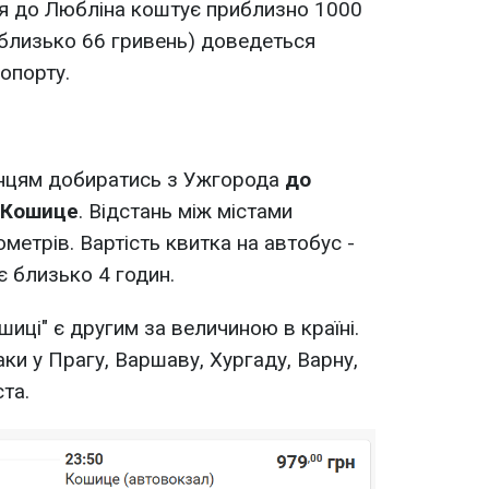
ля до Любліна коштує приблизно 1000
 (близько 66 гривень) доведеться
опорту.
їнцям добиратись з Ужгорода
до
 Кошице
. Відстань між містами
метрів. Вартість квитка на автобус -
є близько 4 годин.
иці" є другим за величиною в країні.
ки у Прагу, Варшаву, Хургаду, Варну,
ста.