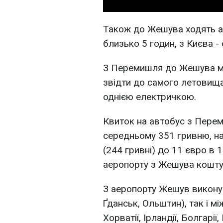
Також до Жешува ходять а
близько 5 годин, з Києва -
З Перемишля до Жешува мо
звідти до самого летовищ
однією електричкою.
Квиток на автобус з Пере
середньому 351 гривню, на 
(244 гривні) до 11 євро в 1
аеропорту з Жешува коштує
З аеропорту Жешув виконую
Ґданськ, Ольштин), так і мі
Хорватії, Ірландії, Болгарії