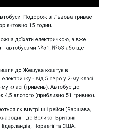
втобуси. Подорож зі Львова триває
 орієнтовно 15 годин.
жна доїхати електричкою, а вже
а - автобусами №51, №53 або ще
мишля до Жешува коштує в
електричку - від 5 євро у 2-му класі
-му класі (гривень). Автобус до
 4,5 злотого (приблизно 51 гривню).
ться як внутрішні рейси (Варшава,
жнародні - до Великої Британії,
, Нідерландів, Норвегії та США.