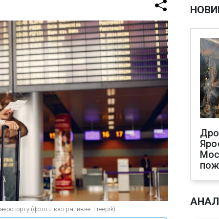
НОВИ
Дро
Яро
Мос
по
АНАЛ
аеропорту (фото ілюстративне: Freepik)