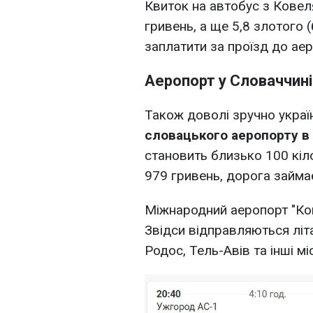
Квиток на автобус з Кове
гривень, а ще 5,8 злотого
заплатити за проїзд до аер
Аеропорт у Словаччині
Також доволі зручно укра
словацького аеропорту в
становить близько 100 кіло
979 гривень, дорога займа
Міжнародний аеропорт "Кош
Звідси відправляються літа
Родос, Тель-Авів та інші мі