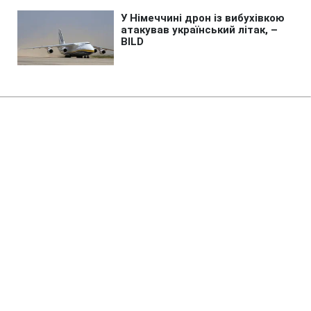
Головна
»
Бізнес
Росія знищила склади з
продукцією JTI та Imperial
Brands, - ЗМІ
21:11 06.08.2026 Чт
2 хв
В Imperial Brands збитки від російських
ударів оцінили у десятки мільйонів
гривень
ВАЛЕРІЙ УЛЬЯНЕНКО