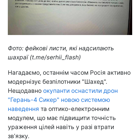
Фото: фейкові листи, які надсилають
шахраї (t.me/serhii_flash)
Нагадаємо, останнім часом Росія активно
модернізує безпілотники "Шахед".
Нещодавно
окупанти оснастили дрон
"Герань-4 Сикер" новою системою
наведення
та оптико-електронним
модулем, що має підвищити точність
ураження цілей навіть у разі втрати
звʼязку.