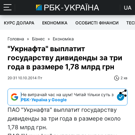
UA
КУРС ДОЛАРА
ЕКОНОМІКА
ОСОБИСТІ ФІНАНСИ
TEC
Головна
»
Бізнес
»
Економіка
"Укрнафта" выплатит
государству дивиденды за три
года в размере 1,78 млрд грн
20:31 10.10.2014 Пт
2 хв
Не витрачай час на шум! Читай тільки суть з
РБК-Україна у Google
ПАО "Укрнафта" выплатит государству
дивиденды за три года в размере около
1,78 млрд грн.