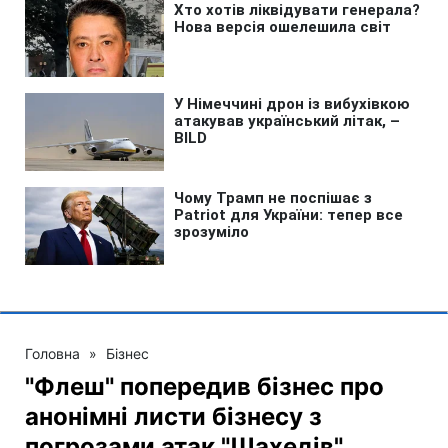
Головна
»
Бізнес
"Флеш" попередив бізнес про
анонімні листи бізнесу з
погрозами атак "Шахедів"