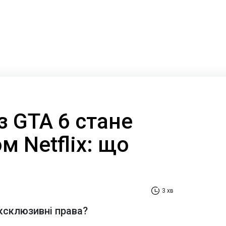
з GTA 6 стане
 Netflix: що
3 хв
ксклюзивні права?