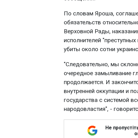
По словам Яроша, соглаше
обязательств относительн
Верховной Рады, наказани
исполнителей "преступных 
убиты около сотни украинс
"Следовательно, мы склон
очередное замыливание г
продолжается. И закончит
внутренней оккупации и п
государства с системой в
народовластия", - говорит
Не пропустіт
о