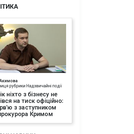
ІТИКА
 Акимова
ниця рубрики Надзвичайні події
ік ніхто з бізнесу не
івся на тиск офіційно:
ерв'ю з заступником
прокурора Кримом