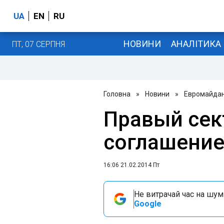
UA
EN
RU
НОВИНИ
АНАЛІТИКА
ПТ, 07 СЕРПНЯ
Головна
»
Новини
»
Евромайда
Правый сек
соглашение
16:06 21.02.2014 Пт
Не витрачай час на шум!
Google