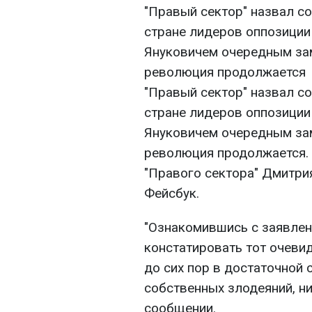
"Правый сектор" назвал с
стране лидеров оппозиции
Януковичем очередным зам
революция продолжается
"Правый сектор" назвал с
стране лидеров оппозиции
Януковичем очередным зам
революция продолжается. 
"Правого сектора" Дмитрия
Фейсбук.
"Ознакомившись с заявле
констатировать тот очеви
до сих пор в достаточной 
собственных злодеяний, ни
сообщении.