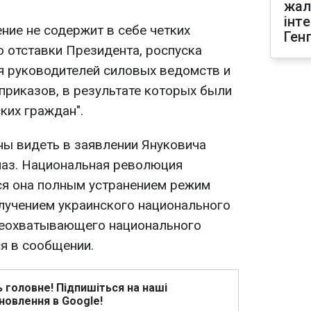
жал
інт
ние не содержит в себе четких
Ген
о отставки Президента, роспуска
я руководителей силовых ведомств и
приказов, в результате которых были
ких граждан".
ны видеть в заявлении Януковича
лаз. Национальная революция
ся она полным устранением режим
олучением украинского национального
сеохватывающего национального
ся в сообщении.
ь головне! Підпишіться на наші
новлення в Google!