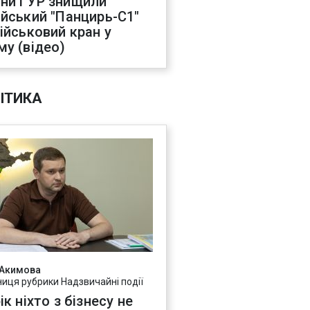
ни ГУР знищили
ійський "Панцирь-С1"
військовий кран у
му (відео)
ІТИКА
 Акимова
ниця рубрики Надзвичайні події
ік ніхто з бізнесу не