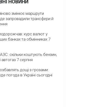
ВНІ НОВИНИ
міново змінює маршрути
: де запровадили трансфери й
ення
подорожчав: курс валют у
ших банках та обмінниках 7
 АЗС: скільки коштують бензин,
і автогаз 7 серпня
озбавлять дощі з грозами:
де погода в Україні сьогодні