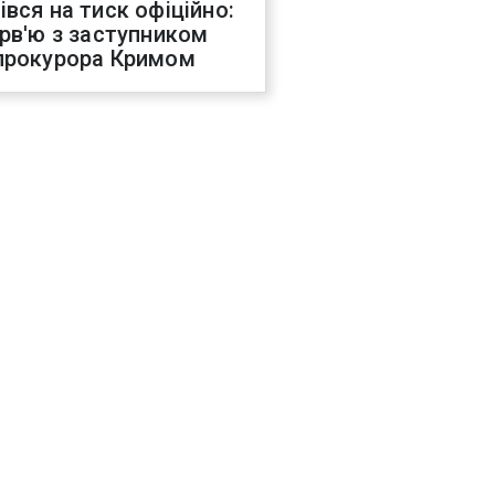
івся на тиск офіційно:
ерв'ю з заступником
прокурора Кримом