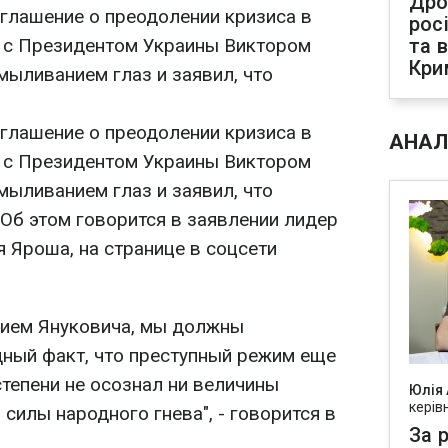
Дро
оглашение о преодолении кризиса в
рос
 с Президентом Украины Виктором
та 
Кри
ыливанием глаз и заявил, что
оглашение о преодолении кризиса в
АНАЛ
 с Президентом Украины Виктором
ыливанием глаз и заявил, что
Об этом говорится в заявлении лидер
 Яроша, на странице в соцсети
нием Януковича, мы должны
дный факт, что преступный режим еще
степени не осознал ни величины
Юлія
керів
 силы народного гнева", - говорится в
За р