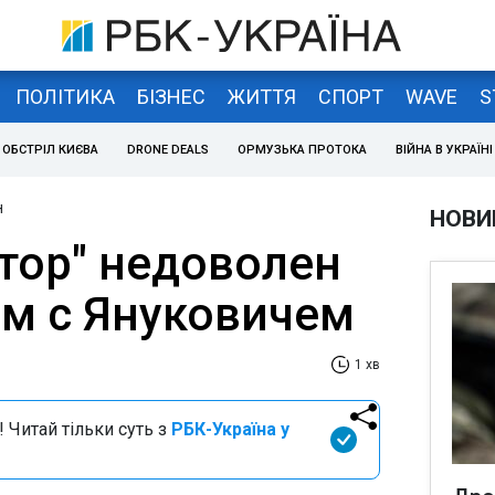
ПОЛІТИКА
БІЗНЕС
ЖИТТЯ
СПОРТ
WAVE
S
ОБСТРІЛ КИЄВА
DRONE DEALS
ОРМУЗЬКА ПРОТОКА
ВІЙНА В УКРАЇНІ
н
НОВИ
тор" недоволен
м с Януковичем
1 хв
 Читай тільки суть з
РБК-Україна у