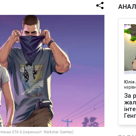
АНАЛ
Юлія
керів
За р
жал
інт
Ген
 показ GTA 6 (скриншот: Rockstar Games)