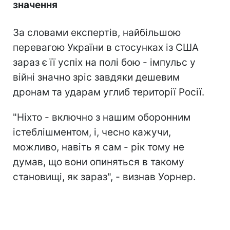
значення
За словами експертів, найбільшою
перевагою України в стосунках із США
зараз є її успіх на полі бою - імпульс у
війні значно зріс завдяки дешевим
дронам та ударам углиб території Росії.
"Ніхто - включно з нашим оборонним
істеблішментом, і, чесно кажучи,
можливо, навіть я сам - рік тому не
думав, що вони опиняться в такому
становищі, як зараз", - визнав Уорнер.