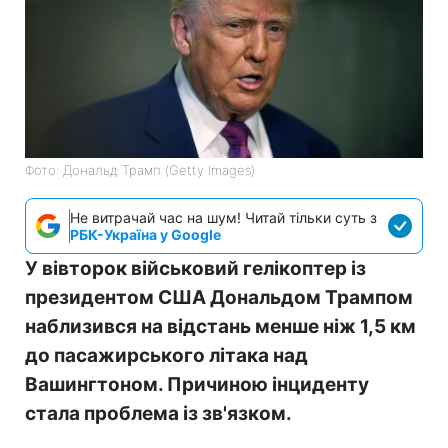
Фото: Дональд Трамп (Getty Images)
Не витрачай час на шум! Читай тільки суть з
РБК-Україна у Google
У вівторок військовий гелікоптер із
президентом США Дональдом Трампом
наблизився на відстань менше ніж 1,5 км
до пасажирського літака над
Вашингтоном. Причиною інциденту
стала проблема із зв'язком.