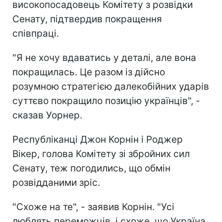
високопосадовець Комітету з розвідки
Сенату, підтвердив покращення
співпраці.
"Я не хочу вдаватись у деталі, але вона
покращилась. Це разом із дійсно
розумною стратегією далекобійних ударів
суттєво покращило позицію українців", -
сказав Уорнер.
Республіканці Джон Корнін і Роджер
Вікер, голова Комітету зі збройних сил
Сенату, теж погодились, що обмін
розвідданими зріс.
"Схоже на те", - заявив Корнін. "Усі
люблять переможців, і схоже, що Україна