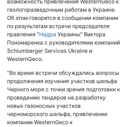
возможность привлечения WesternGeco к
геологоразведочным работам в Украине.
Об этом говорится в сообщении компании
по результатам встречи председателя
правления "
Надра
Украины" Виктора
Пономаренка с руководителями компаний
Schlumberger Services Ukraine и
WesternGeco.
"Во время встречи обсуждались вопросы
продолжения изучения участков шельфа
Черного моря с точки зрения подготовки к
проведению тендеров на разработку
новых газоносных участков
черноморского шельфа, привлечение
компании WesternGeco к