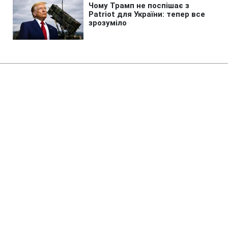
Головна
»
Бізнес
»
Tech
Вчена запропонувала нове
пояснення реальності:
резонансне дослідження
відкликали
19:12 06.08.2026 Чт
2 хв
Фізикиня назвала свідомість первинною
матерією Всесвіту
ОЛЬГА ЗАВАДА