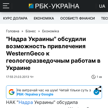
UA
КУРС ДОЛАРА
ЕКОНОМІКА
ОСОБИСТІ ФІНАНСИ
TEC
Головна
»
Бізнес
»
Економіка
"Надра Украины" обсудили
возможность привлечения
WesternGeco к
геологоразведочным работам в
Украине
17:55 21.03.2013 Чт
1 хв
Не витрачай час на шум! Читай тільки суть з
РБК-Україна у Google
НАК "
Надра
Украины" обсудила