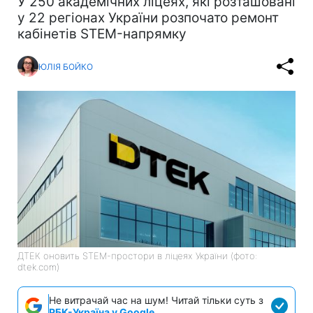
У 250 академічних ліцеях, які розташовані
у 22 регіонах України розпочато ремонт
кабінетів STEM-напрямку
ЮЛІЯ БОЙКО
ДТЕК оновить STEM-простори в ліцеях України (фото:
dtek.com)
Не витрачай час на шум! Читай тільки суть з
РБК-Україна у Google