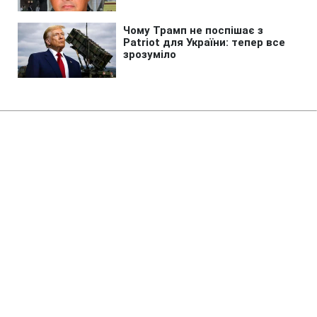
Головна
»
Бізнес
»
Tech
Потужніша Xbox програє PS5?
Розробники пояснили головний
парадокс
14:13 08.08.2026 Сб
2 хв
Чому так відбувається?
ОЛЬГА ЗАВАДА