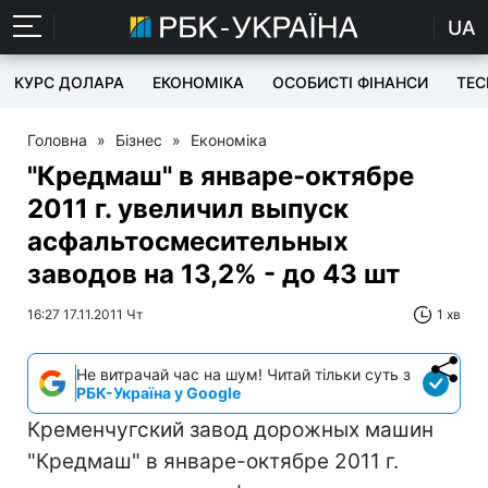
UA
КУРС ДОЛАРА
ЕКОНОМІКА
ОСОБИСТІ ФІНАНСИ
TEC
Головна
»
Бізнес
»
Економіка
"Кредмаш" в январе-октябре
2011 г. увеличил выпуск
асфальтосмесительных
заводов на 13,2% - до 43 шт
16:27 17.11.2011 Чт
1 хв
Не витрачай час на шум! Читай тільки суть з
РБК-Україна у Google
Кременчугский завод дорожных машин
"Кредмаш" в январе-октябре 2011 г.