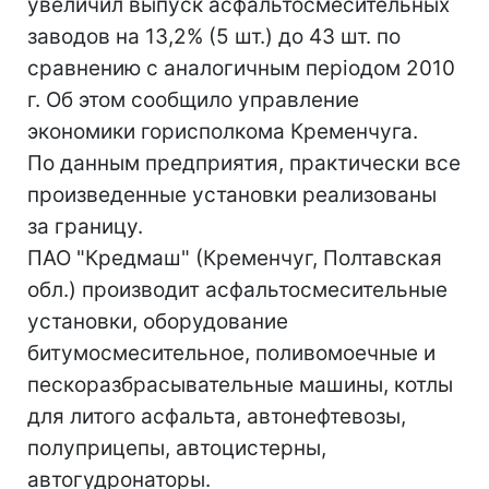
увеличил выпуск асфальтосмесительных
заводов на 13,2% (5 шт.) до 43 шт. по
сравнению с аналогичным періодом 2010
г. Об этом сообщило управление
экономики горисполкома Кременчуга.
По данным предприятия, практически все
произведенные установки реализованы
за границу.
ПАО "Кредмаш" (Кременчуг, Полтавская
обл.) производит асфальтосмесительные
установки, оборудование
битумосмесительное, поливомоечные и
пескоразбрасывательные машины, котлы
для литого асфальта, автонефтевозы,
полуприцепы, автоцистерны,
автогудронаторы.