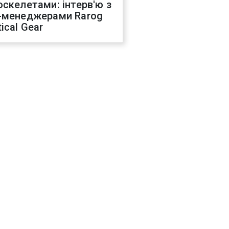
оскелетами: інтерв'ю з
-менеджерами Rarog
ical Gear