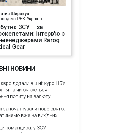
янтин Широкун
пондент РБК-Україна
бутнє ЗСУ – за
оскелетами: інтерв'ю з
-менеджерами Rarog
ical Gear
ВНІ НОВИНИ
 євро додали в ціні: курс НБУ
рпня та чи очікується
ення попиту на валюту
ні започаткували нове свято,
атимемо вже на вихідних
ди командира: у ЗСУ