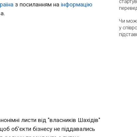
стартув
раїна
з посиланням на
інформацію
перевед
а.
Чи мож
у співр
підстав
нонімні листи від "власників Шахідів"
щоб об'єкти бізнесу не піддавались