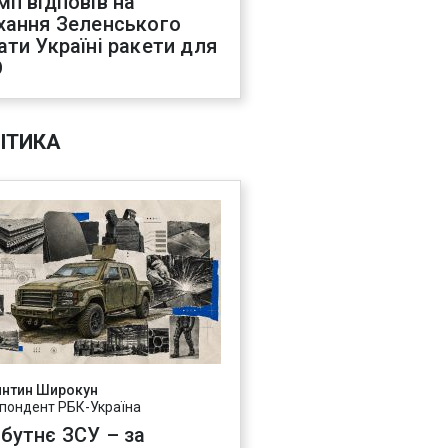
мп відповів на
хання Зеленського
ати Україні ракети для
О
ІТИКА
янтин Широкун
пондент РБК-Україна
бутнє ЗСУ – за