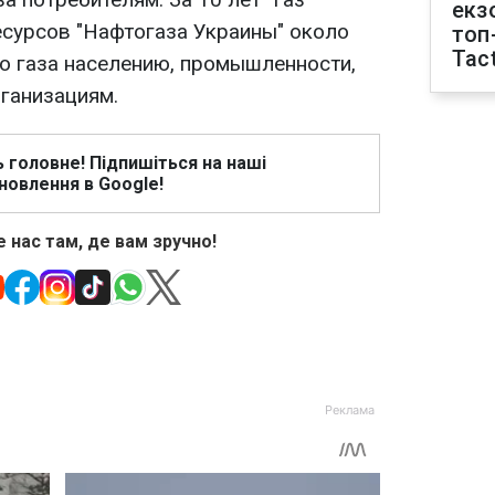
екз
есурсов "Нафтогаза Украины" около
топ
Tact
го газа населению, промышленности,
ганизациям.
ь головне! Підпишіться на наші
новлення в Google!
 нас там, де вам зручно!