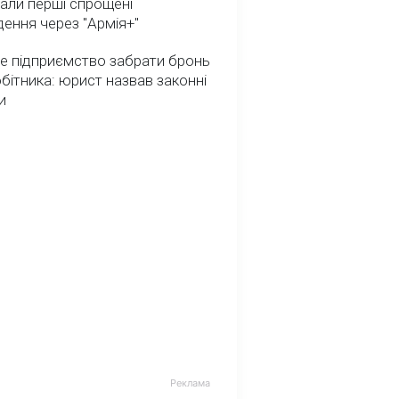
али перші спрощені
ення через "Армія+"
е підприємство забрати бронь
обітника: юрист назвав законні
и