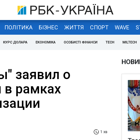
ПОЛІТИКА
БІЗНЕС
ЖИТТЯ
СПОРТ
WAVE
S
КУРС ДОЛАРА
ЕКОНОМІКА
ОСОБИСТІ ФІНАНСИ
TECH
MILTECH
НОВИ
ы" заявил о
 в рамках
изации
"
1 хв