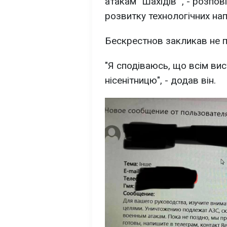
атакам "Шахідів"", - розпо
розвитку технологічних на
Бескрестнов закликав не пі
"Я сподіваюсь, що всім вис
нісенітницю", - додав він.