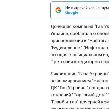
Не витрачай час на шум!
Google
Дочерняя компания "Газ Ук
Украине, сообщила о свое
присоединения к "Нафтога
"Будивельнык" "Нафтогаза
сегодня в официальном изд
Претензии кредиторов при
Ликвидация "Газа Украины"
реформированием "Нафтог
ДК "Газ Украины" создана 
компаний "Торговый дом "Г
"Главбытгаз" дочерней ком
занималась поставками газ