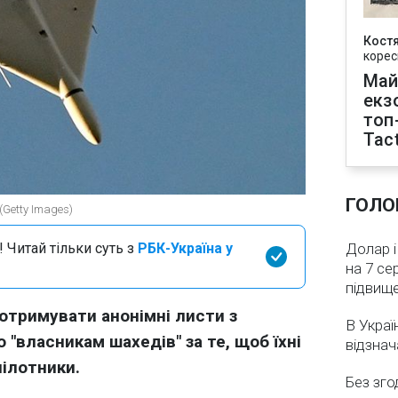
Кост
корес
Май
екз
топ
Tact
ГОЛО
(Getty Images)
 Читай тільки суть з
РБК-Україна у
Долар і
на 7 се
підвищ
 отримувати анонімні листи з
В Украї
 "власникам шахедів" за те, щоб їхні
відзнач
пілотники.
Без зго