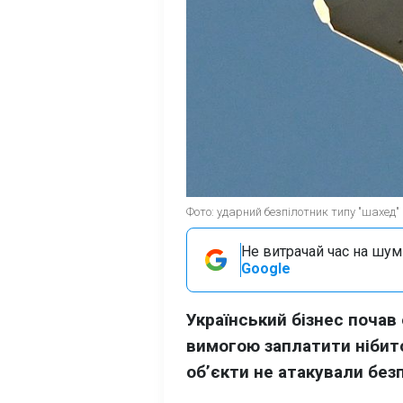
Фото: ударний безпілотник типу "шахед" 
Не витрачай час на шум!
Google
Український бізнес почав
вимогою заплатити нібито
обʼєкти не атакували без