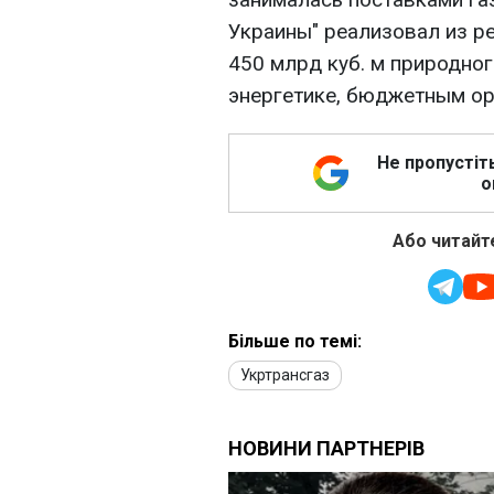
Украины" реализовал из р
450 млрд куб. м природно
энергетике, бюджетным ор
Не пропустіт
о
Або читайте
Більше по темі:
Укртрансгаз