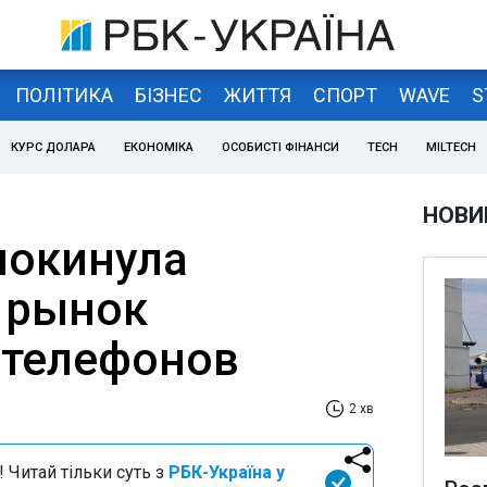
ПОЛІТИКА
БІЗНЕС
ЖИТТЯ
СПОРТ
WAVE
S
КУРС ДОЛАРА
ЕКОНОМІКА
ОСОБИСТІ ФІНАНСИ
TECH
MILTECH
НОВИ
покинула
 рынок
 телефонов
2 хв
 Читай тільки суть з
РБК-Україна у