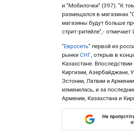
и "Мобилочки" (397). "К то
размещался в магазинах "С
магазины будут больше пр
стрит-ритейле",- отмечает
"
Евросеть
" первой из рос
рынки
СНГ
, открыв в конц
Казахстане. Впоследствии 
Киргизии, Азербайджане, У
Эстонии, Латвии и Армении
изменилась, и за последние
Армении, Казахстана и Кир
Не пропустіт
о