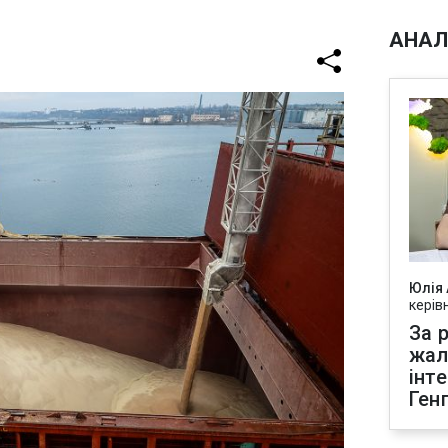
АНАЛ
Юлія
керів
За р
жал
інт
Ген