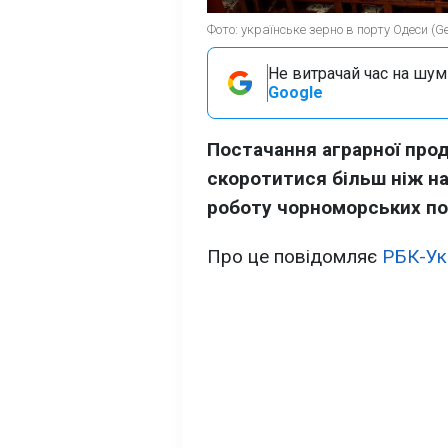
Фото: українське зерно в порту Одеси (Ge
Не витрачай час на шум!
Google
Постачання аграрної прод
скоротитися більш ніж на
роботу чорноморських по
Про це повідомляє
РБК-Ук