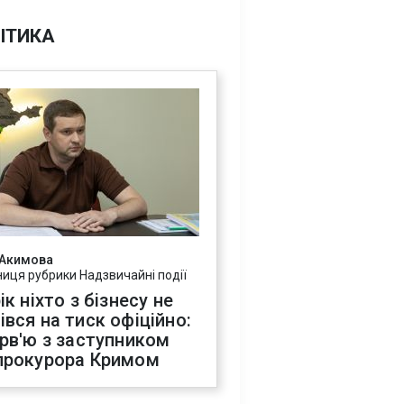
ІТИКА
 Акимова
ниця рубрики Надзвичайні події
ік ніхто з бізнесу не
івся на тиск офіційно:
ерв'ю з заступником
прокурора Кримом