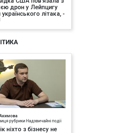
відка США пов'язала з
ією дрон у Лейпцигу
 українського літака, -
J
ІТИКА
 Акимова
ниця рубрики Надзвичайні події
ік ніхто з бізнесу не