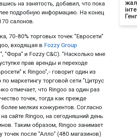
жал
вшись на занятость, добавил, что пока
інт
лее подробную информацию. На конец
Ген
170 салонов.
ка, 70-80% торговых точек "Евросети"
goo, входящая в
Fozzy Group
", "Фора" и Fozzy C&C). "Насколько мне
еуступке прав аренды и переходе
осети" к Ringoo",- говорит один из
 по маркетингу торговой сети "Цитрус
о отмечает, что Ringoo за один раз
чество точек, тогда как прежде
 более мелких конкурентов. Согласно
а сайте Ringoo, на сегодняшний день
нов. Таким образом, Ringoo занимает
у точек после "Алло" (480 магазинов)