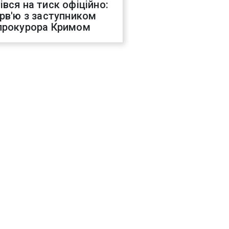
івся на тиск офіційно:
ерв'ю з заступником
прокурора Кримом