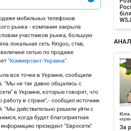
Роз
Рос
біля
родаже мобильных телефонов
WS
ского рынка - компания закрыла
словам участников рынка, большую
АНАЛ
яла локальная сеть Ringoo, став,
о величине сетью по продаже
шет
"Коммерсант-Украина"
.
ыла все точки в Украине, сообщили
. "Мы не так давно общались с
ети" в Украине, которые говорят, что
 работу в стране",- сообщил источник
й. "Мы действительно решили уйти с
Юлія
немся, когда будет благоприятная
керів
у информацию президент "Евросети"
За р