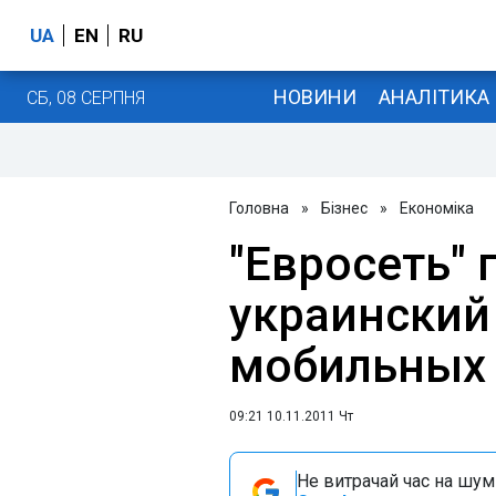
UA
EN
RU
НОВИНИ
АНАЛІТИКА
СБ, 08 СЕРПНЯ
Головна
»
Бізнес
»
Економіка
"Евросеть" 
украинский
мобильных
09:21 10.11.2011 Чт
Не витрачай час на шум!