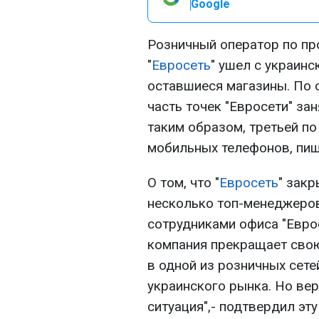
Google
Розничный оператор по п
"
Евросеть
" ушел с украин
оставшиеся магазины. По 
часть точек "Евросети" зан
таким образом, третьей п
мобильных телефонов, пи
О том, что "
Евросеть
" закр
несколько топ-менеджеров
сотрудниками офиса "Еврос
компания прекращает свою
в одной из розничных сете
украинского рынка. Но вер
ситуация",- подтвердил эт