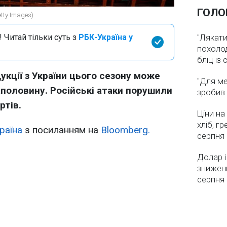
ГОЛО
tty Images)
 Читай тільки суть з
РБК-Україна у
"Лякати
похолод
бліц із
укції з України цього сезону може
"Для ме
половину. Російські атаки порушили
зробив 
ртів.
Ціни на
хліб, г
раїна
з посиланням на
Bloomberg.
серпня
Долар і
зниженн
серпня 