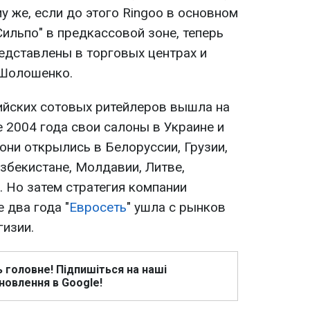
му же, если до этого Ringoo в основном
ильпо" в предкассовой зоне, теперь
едставлены в торговых центрах и
 Шолошенко.
сийских сотовых ритейлеров вышла на
е 2004 года свои салоны в Украине и
они открылись в Белоруссии, Грузии,
збекистане, Молдавии, Литве,
. Но затем стратегия компании
 два года "
Евросеть
" ушла с рынков
гизии.
ь головне! Підпишіться на наші
новлення в Google!