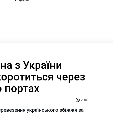
на з України
коротиться через
о портах
2 хв
еревезення українського збіжжя за