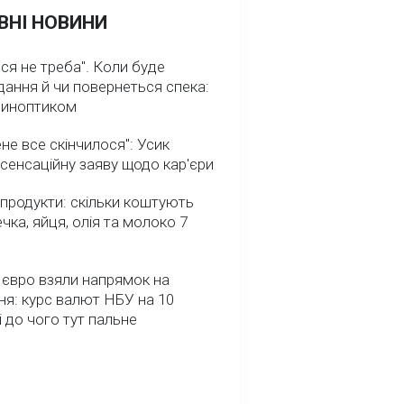
ВНІ НОВИНИ
ся не треба". Коли буде
ання й чи повернеться спека:
 синоптиком
не все скінчилося": Усик
сенсаційну заяву щодо кар'єри
 продукти: скільки коштують
речка, яйця, олія та молоко 7
 євро взяли напрямок на
я: курс валют НБУ на 10
і до чого тут пальне