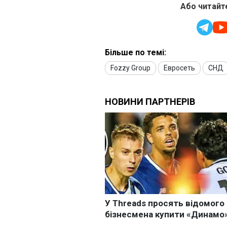
Або читайте
Більше по темі:
Fozzy Group
Евросеть
СНД