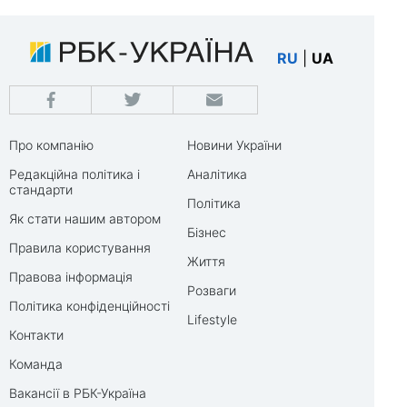
RU
|
UA
Про компанію
Новини України
Редакційна політика і
Аналітика
стандарти
Політика
Як стати нашим автором
Бізнес
Правила користування
Життя
Правова інформація
Розваги
Політика конфіденційності
Lifestyle
Контакти
Команда
Вакансії в РБК-Україна