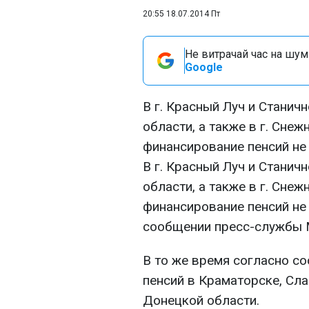
20:55 18.07.2014 Пт
Не витрачай час на шум!
Google
В г. Красный Луч и Станич
области, а также в г. Сне
финансирование пенсий не
В г. Красный Луч и Станич
области, а также в г. Сне
финансирование пенсий не 
сообщении пресс-службы М
В то же время согласно с
пенсий в Краматорске, Сл
Донецкой области.