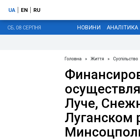
UA
EN
RU
НОВИНИ
АНАЛІТИКА
СБ, 08 СЕРПНЯ
Головна
»
Життя
»
Суспільство
Финансиров
осуществля
Луче, Снеж
Луганском р
Минсоцпол