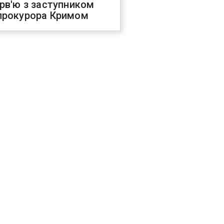
ерв'ю з заступником
прокурора Кримом