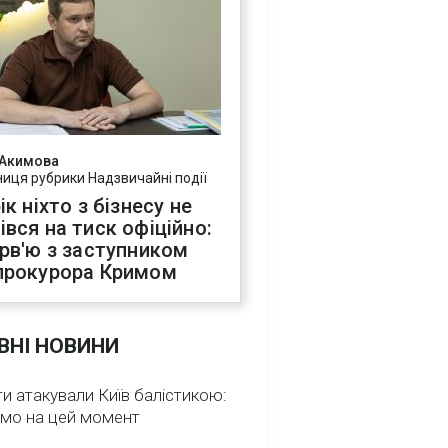
 Акимова
ниця рубрики Надзвичайні події
ік ніхто з бізнесу не
івся на тиск офіційно:
ерв'ю з заступником
прокурора Кримом
ВНІ НОВИНИ
и атакували Київ балістикою:
омо на цей момент