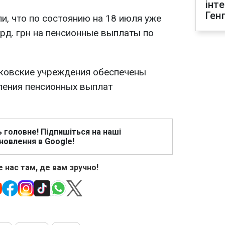
інт
Ген
и, что по состоянию на 18 июля уже
рд. грн на пенсионные выплаты по
ковские учреждения обеспечены
ления пенсионных выплат
ь головне! Підпишіться на наші
новлення в Google!
 нас там, де вам зручно!