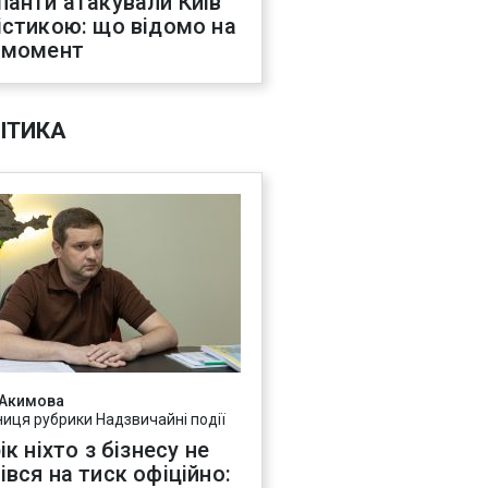
панти атакували Київ
істикою: що відомо на
 момент
ІТИКА
 Акимова
ниця рубрики Надзвичайні події
ік ніхто з бізнесу не
івся на тиск офіційно: