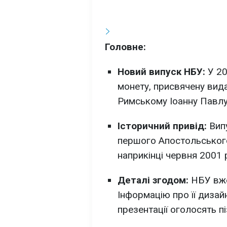
Головне:
Новий випуск НБУ:
У 20
монету, присвячену вид
Римському Іоанну Павлу 
Історичний привід:
Випу
першого Апостольського 
наприкінці червня 2001 
Деталі згодом:
НБУ вже
Інформацію про її дизайн
презентації оголосять пі