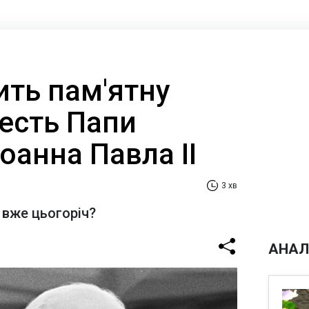
ить пам'ятну
честь Папи
оанна Павла II
3 хв
 вже цьогоріч?
АНАЛ