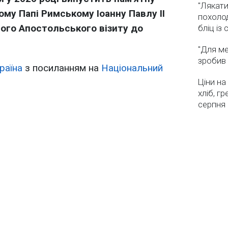
"Лякати
му Папі Римському Іоанну Павлу II
похолод
ного Апостольського візиту до
бліц із
"Для ме
зробив 
раїна
з посиланням на
Національний
Ціни на
хліб, г
серпня