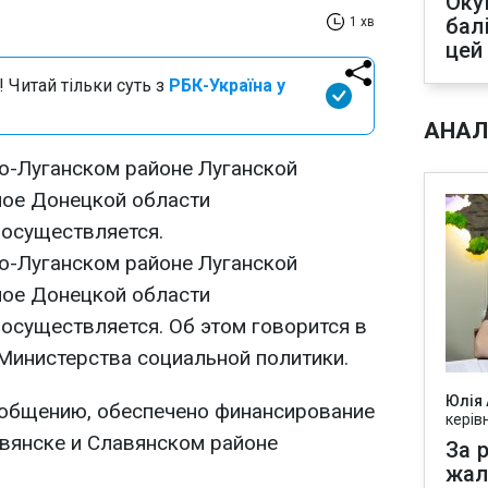
Оку
бал
1 хв
цей
 Читай тільки суть з
РБК-Україна у
АНАЛ
но-Луганском районе Луганской
жное Донецкой области
 осуществляется.
но-Луганском районе Луганской
жное Донецкой области
осуществляется. Об этом говорится в
инистерства социальной политики.
Юлія
ообщению, обеспечено финансирование
керів
авянске и Славянском районе
За р
жал