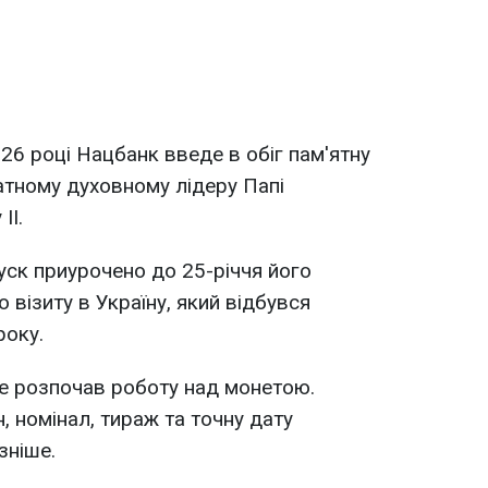
26 році Нацбанк введе в обіг пам'ятну
атному духовному лідеру Папі
II.
ск приурочено до 25-річчя його
візиту в Україну, який відбувся
року.
 розпочав роботу над монетою.
, номінал, тираж та точну дату
зніше.