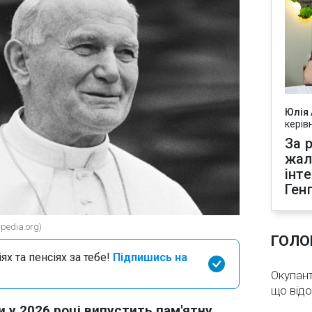
Юлія
керів
За р
жал
інт
Ген
pedia.org)
ГОЛО
х та пенсіях за тебе!
Підпишись на
Окупант
що від
и у 2026 році випустить пам'ятну