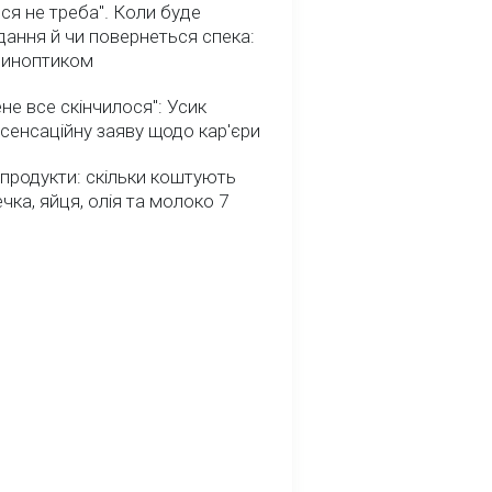
ся не треба". Коли буде
ання й чи повернеться спека:
 синоптиком
не все скінчилося": Усик
сенсаційну заяву щодо кар'єри
 продукти: скільки коштують
речка, яйця, олія та молоко 7