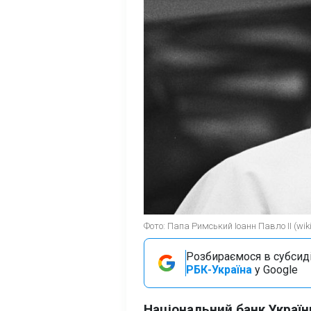
Фото: Папа Римський Іоанн Павло II (wiki
Розбираємося в субсидія
РБК-Україна
у Google
Національний банк Україн