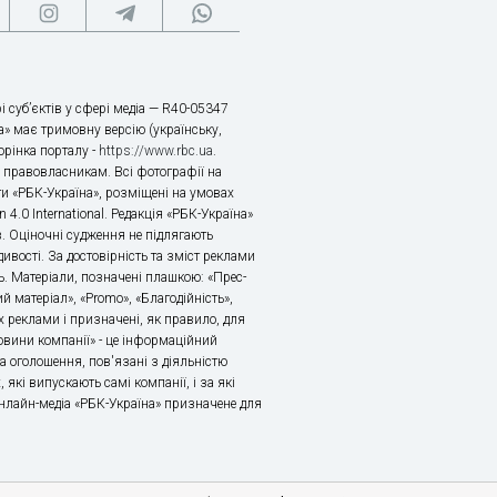
і суб’єктів у сфері медіа — R40-05347
» має тримовну версію (українську,
торінка порталу -
https://www.rbc.ua
.
х правовласникам. Всі фотографії на
ти «РБК-Україна», розміщені на умовах
n 4.0 International. Редакція «РБК-Україна»
в. Оціночні судження не підлягають
ивості. За достовірність та зміст реклами
ь. Матеріали, позначені плашкою: «Прес-
й матеріал», «Promo», «Благодійність»,
 реклами і призначені, як правило, для
«Новини компанії» - це інформаційний
а оголошення, пов'язані з діяльністю
 які випускають самі компанії, і за які
 Онлайн-медіа «РБК-Україна» призначене для