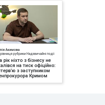
лія Акимова
ерівниця рубрики Надзвичайні події
а рік ніхто з бізнесу не
алівся на тиск офіційно:
нтерв'ю з заступником
енпрокурора Кримом