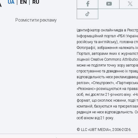
UA
EN
RU
Розмістити рекламу
Ідентифікатор онлайн-медіа в Реєстр
Інформаційний портал «РБК-Україна
російську та англійську), головна с
Фотографії, зображення належать ї
Порталі, авторами яких є журналіс
ліцензії Creative Commons Attributio
може не поділяти точку зору авторі
спростуванню та доведенню їх правд
відповідальність несе рекламодавец
релізи», «Спецпроект», «Партнерськи
«Резонанс» розміщуються на правах
осіб, які досягли 21-річного віку. 
формат, що охоплює новини, події т
компаній, базуються на пресрелізах,
редакція не несе відповідальність.
осіб віком від 21 року.
© LLC «UBT MEDIA», 2006-2026.