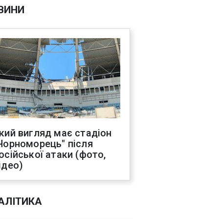
ВИНИ
кий вигляд має стадіон
Чорноморець" після
осійської атаки (фото,
ідео)
АЛІТИКА