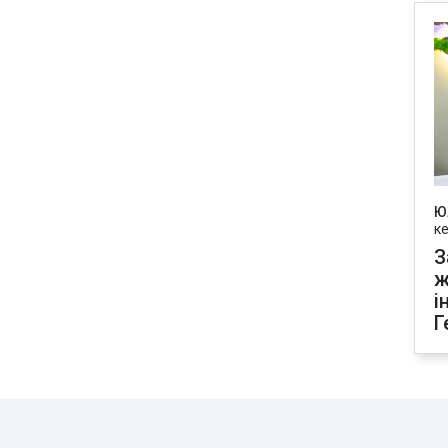
Ю
к
З
ж
і
Г