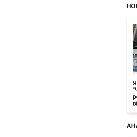
НО
Я
"
р
в
АН