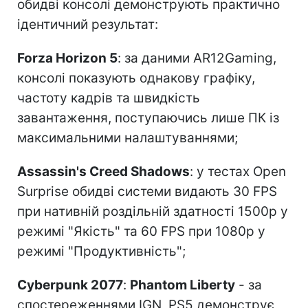
обидві консолі демонструють практично
ідентичний результат:
Forza Horizon 5
: за даними AR12Gaming,
консолі показують однакову графіку,
частоту кадрів та швидкість
завантаження, поступаючись лише ПК із
максимальними налаштуваннями;
Assassin's Creed Shadows
: у тестах Open
Surprise обидві системи видають 30 FPS
при нативній роздільній здатності 1500p у
режимі "Якість" та 60 FPS при 1080p у
режимі "Продуктивність";
Cyberpunk 2077
:
Phantom Liberty
- за
спостереженнями IGN, PS5 демонструє