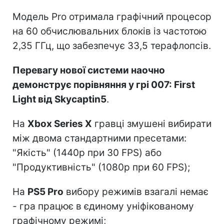
Модель Pro отримала графічний процесор
на 60 обчислювальних блоків із частотою
2,35 ГГц, що забезпечує 33,5 терафлопсів.
Перевагу нової системи наочно
демонструє порівняння у грі 007: First
Light від Skycaptin5
.
На
Xbox Series X
гравці змушені вибирати
між двома стандартними пресетами:
"Якість" (1440p при 30 FPS) або
"Продуктивність" (1080p при 60 FPS);
На
PS5 Pro
вибору режимів взагалі немає
- гра працює в єдиному уніфікованому
графічному режимі;