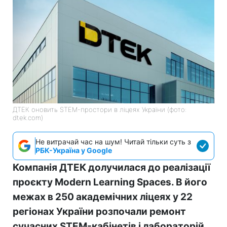
ДТЕК оновить STEM-простори в ліцеях України (фото:
dtek.com)
Не витрачай час на шум! Читай тільки суть з
РБК-Україна у Google
Компанія ДТЕК долучилася до реалізації
проєкту Modern Learning Spaces. В його
межах в 250 академічних ліцеях у 22
регіонах України розпочали ремонт
сучасних STEM-кабінетів і лабораторій.