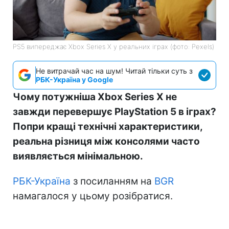
PS5 випереджає Xbox Series X у реальних іграх (фото: Pexels)
Не витрачай час на шум! Читай тільки суть з
РБК-Україна у Google
Чому потужніша Xbox Series X не
завжди перевершує PlayStation 5 в іграх?
Попри кращі технічні характеристики,
реальна різниця між консолями часто
виявляється мінімальною.
РБК-Україна
з посиланням на
BGR
намагалося у цьому розібратися.