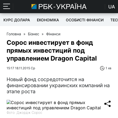
UA
КУРС ДОЛАРА
ЕКОНОМІКА
ОСОБИСТІ ФІНАНСИ
TEC
Головна
»
Бізнес
»
Фінанси
Сорос инвестирует в фонд
прямых инвестиций под
управлением Dragon Capital
15:17 18.11.2015 Ср
1 хв
Новый фонд сосредоточится на
финансировании украинских компаний на
этапе роста
Фото: Джордж Сорос