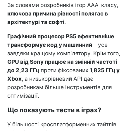
За словами розробників ігор AAA-класу,
ключова причина рівності полягає в
архітектурі та софті
.
Графічний процесор PS5 ефективніше
трансформує код у машинний
- усе
завдяки кращому компілятору. Крім того,
GPU від Sony працює на змінній частоті
до 2,23 ГГц
проти фіксованих
1,825 ГГц у
Xbox
, а низькорівневий API дає
розробникам більше інструментів для
оптимізації.
Що показують тести в іграх?
У більшості кросплатформенних тайтлів