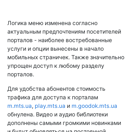
Логика меню изменена согласно
актуальным предпочтениям посетителей
порталов - наиболее востребованные
услуги и опции вынесены в начало
мобильных страничек. Также значительно
упрощен доступ к любому разделу
порталов.
Для удобства абонентов стоимость
трафика для доступа к порталам
m.
mts.ua
,
play.
mts.ua
и
m.goodok.
mts.ua
обнулена. Видео и аудио библиотеки
дополнены самыми громкими новинками
и будут обновляться на постоянной