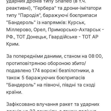
ударних дронів типу Shahed (в т.ч.
реактивні), "Гербера" та дрони-імітатори
типу "Пародія", баражуючі боєприпаси
"Бандероль" із напрямків: Курськ,
Міллерово, Орел, Приморсько-Ахтарськ -
РФ., ТОТ Донецьк, Гвардійське - ТОТ АР
Крим.
За попередніми даними, станом на 08:00,
протиповітряною обороною збито/
подавлено 174 ворожі безпілотники, а
також 5 баражуючих боєприпасів
"Бандероль" на півночі, півдні та сході
країни.
Зафіксовано влучання ракет та ударних