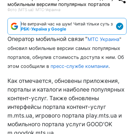
Фото (MTS.ua): МТС-Украина
Не витрачай час на шум! Читай тільки суть з
РБК-Україна у Google
Оператор мобильной связи "
МТС Украина
"
обновил мобильные версии самых популярных
порталов, обнулив стоимость доступа к ним. Об
этом сообщили в
пресс-службе компании
.
Как отмечается, обновены приложения,
порталы и каталоги наиболее популярных
контент-услуг. Также обновлены
интерфейсы портала контент-услуг
m.mts.ua, игрового портала play.mts.ua и
мобильного портала услуги GOOD'OK
m.goodok.mts.ua.