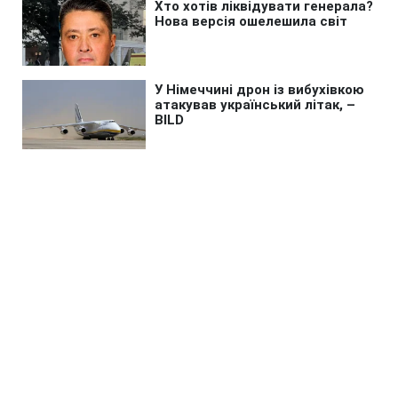
Головна
»
Бізнес
»
Tech
Незвичайний астероїд
приховував таємницю 170
років: телескопи розкрили
правду
08:11 09.08.2026 Нд
2 хв