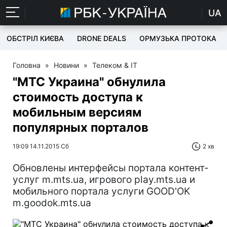
UA
ОБСТРІЛ КИЄВА
DRONE DEALS
ОРМУЗЬКА ПРОТОКА
Головна
»
Новини
»
Телеком & IT
"МТС Украина" обнулила
стоимость доступа к
мобильным версиям
популярных порталов
19:09 14.11.2015 Сб
2 хв
Обновлены интерфейсы портала контент-
услуг m.mts.ua, игрового play.mts.ua и
мобильного портала услуги GOOD'OK
m.goodok.mts.ua