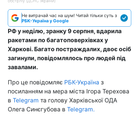
обстрліу (ДСНС України)
Не витрачай час на шум! Читай тільки суть з
РБК-Україна у Google
РФ у неділю, зранку 9 серпня, вдарила
ракетами по багатоповерхівках у
Харкові. Багато постраждалих, двоє осіб
загинули, повідомлялось про людей під
завалами.
Про це повідомляє
РБК-Україна
з
посиланням на мера міста Ігора Терехова
в
Telegram
та голову Харківської ОДА
Олега Синєгубова в
Telegram.