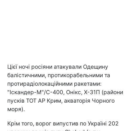
Цієї ночі росіяни атакували Одещину
балістичними, протикорабельними та
протирадіолокаційними ракетами:
"Іскандер-М"/С-400, Онікс, Х-31П (райони
пусків ТОТ АР Крим, акваторія Чорного
моря).
Крім того, ворог випустив по Україні 202