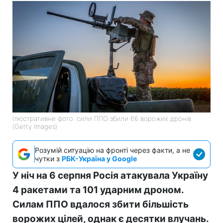
Ілюстративне фото: сили ППО збили 66 ворожих дронів
(Getty Images)
Розумій ситуацію на фронті через факти, а не
чутки з
РБК-Україна у Google
У ніч на 6 серпня Росія атакувала Україну
4 ракетами та 101 ударним дроном.
Силам ППО вдалося збити більшість
ворожих цілей, однак є десятки влучань.