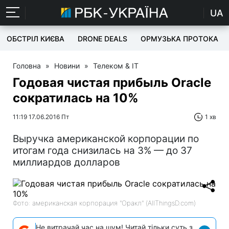
UA
ОБСТРІЛ КИЄВА
DRONE DEALS
ОРМУЗЬКА ПРОТОКА
Головна
»
Новини
»
Телеком & IT
Годовая чистая прибыль Oracle
сократилась на 10%
11:19 17.06.2016 Пт
1 хв
Выручка американской корпорации по
итогам года снизилась на 3% — до 37
миллиардов долларов
Фото: американская корпорация "Оракл" (AllThingsD.com)
Не витрачай час на шум! Читай тільки суть з