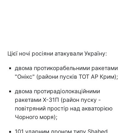
Цієї ночі росіяни атакували Україну:
двома протикорабельними ракетами
"Онікс" (райони пусків ТОТ АР Крим);
двома протирадіолокаційними
ракетами Х-31П (район пуску -
повітряний простір над акваторією
Чорного моря);
101 ударним дроном типу Shahed