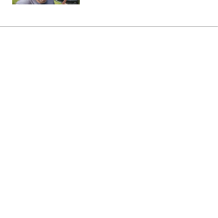
Головна
»
Новини
»
У світі
Трамп пригрозив в'язницею
винним у витоку даних про
дефіцит ракет
09:14 06.08.2026 Чт
2 хв
Президент США обурений новою
публікацією журналістів
ЮЛІЯ КАПІТОНОВА