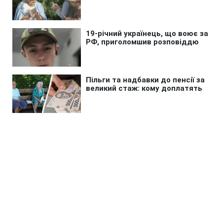
Головна
»
Новини
»
У світі
Киргизия и Таджикистан
договорились начать процесс
описания общей границы
11:24 02.05.2021 Нд