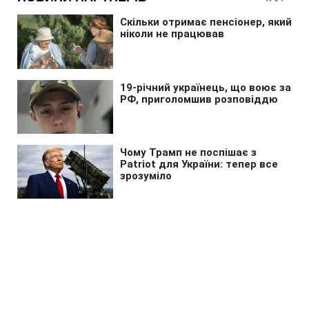
Головна
»
Життя
»
Суспільство
СБУ разоблачила
коррупционную схему на