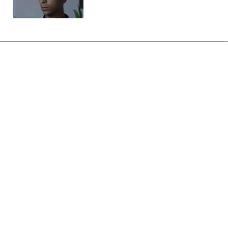
Головна
»
Розваги
»
Спорт
Свитолина вошла топ-10 самых
титулованных теннисисток
десятилетия
13:31 31.12.2019 Вт
2 хв
Возглавила список Серена Уильямс
Фото: Элина Свитолина (twitter.com/WTA)
Будь у курсі, а не в шоці! Додай змісту своїй
стрічці
разом з РБК-Україна в Google
Украинская теннисистка Элина Свитолина