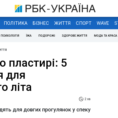
ПОЛІТИКА
БІЗНЕС
ЖИТТЯ
СПОРТ
WAVE
S
ПСИХОЛОГІЯ
ЇЖА
ПОДОРОЖІ
ЗДОРОВЕ ЖИТТЯ
МОДА ТА КРАСА
иття
о пластирі: 5
я для
о літа
2 хв
одять для довгих прогулянок у спеку