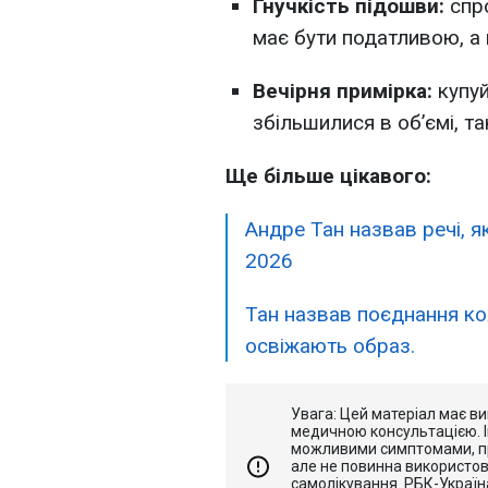
Гнучкість підошви:
спро
має бути податливою, а 
Вечірня примірка:
купуй
збільшилися в об’ємі, т
Ще більше цікавого:
Андре Тан назвав речі, як
2026
Тан назвав поєднання ко
освіжають образ.
Увага: Цей матеріал має ви
медичною консультацією. 
можливими симптомами, п
але не повинна використов
самолікування. РБК-Україна