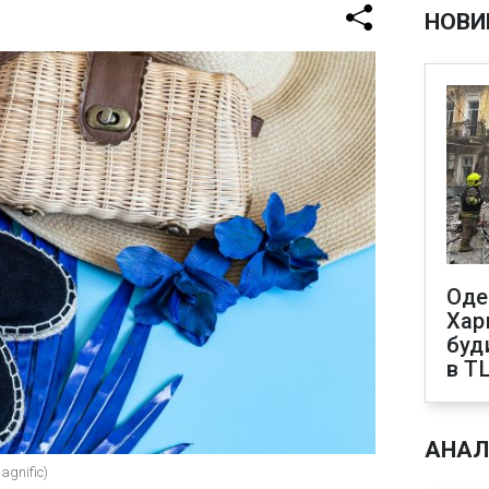
НОВИ
Оде
Харк
буд
в Т
АНАЛ
agnific)