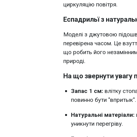
циркуляцію повітря.
Еспадрильї з натураль
Моделі з джутовою підошв
перевірена часом. Це взутт
що робить його незамінним 
природі.
На що звернути увагу 
Запас 1 см:
влітку стопа
повинно бути "впритык".
Натуральні матеріали:
уникнути перегріву.