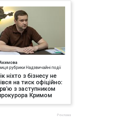
 Акимова
ниця рубрики Надзвичайні події
ік ніхто з бізнесу не
івся на тиск офіційно:
ерв'ю з заступником
прокурора Кримом