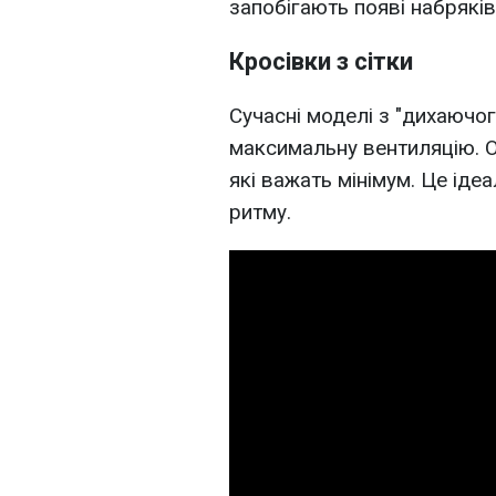
запобігають появі набряків
Кросівки з сітки
Сучасні моделі з "дихаючо
максимальну вентиляцію. О
які важать мінімум. Це іде
ритму.