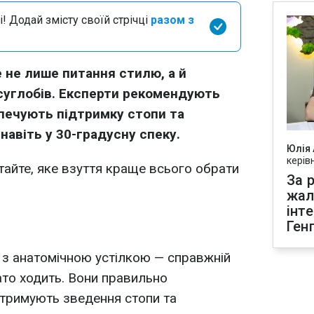
і! Додай змісту своїй стрічці
разом з
е не лише питання стилю, а й
 суглобів. Експерти рекомендують
зпечують підтримку стопи та
навіть у 30-градусну спеку.
Юлія
керів
тайте, яке взуття краще всього обрати
За р
жал
інт
Ген
і з анатомічною устілкою — справжній
ато ходить. Вони правильно
ідтримують зведення стопи та