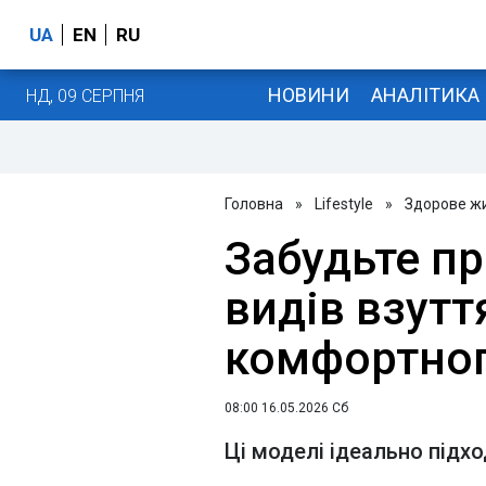
UA
EN
RU
НОВИНИ
АНАЛІТИКА
НД, 09 СЕРПНЯ
Головна
»
Lifestyle
»
Здорове ж
Забудьте пр
видів взутт
комфортног
08:00 16.05.2026 Сб
Ці моделі ідеально підх