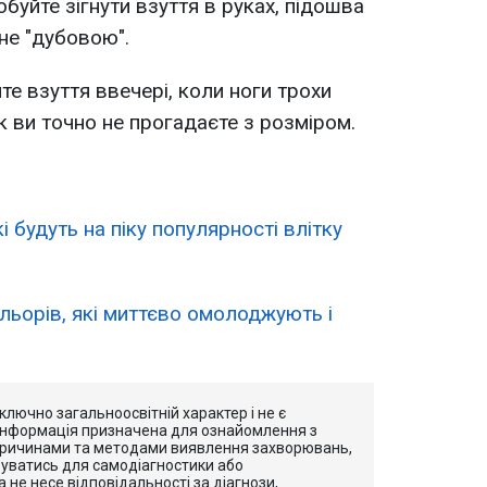
буйте зігнути взуття в руках, підошва
не "дубовою".
те взуття ввечері, коли ноги трохи
ак ви точно не прогадаєте з розміром.
і будуть на піку популярності влітку
льорів, які миттєво омолоджують і
ключно загальноосвітній характер і не є
Інформація призначена для ознайомлення з
ричинами та методами виявлення захворювань,
уватись для самодіагностики або
 не несе відповідальності за діагнози,