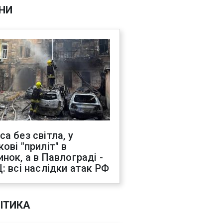
НИ
са без світла, у
ові "приліт" в
инок, а в Павлограді -
Ц: всі наслідки атак РФ
ІТИКА