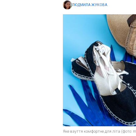
ЛЮДМИЛА ЖУКОВА
Яке взуття комфортне для літа (фото: m