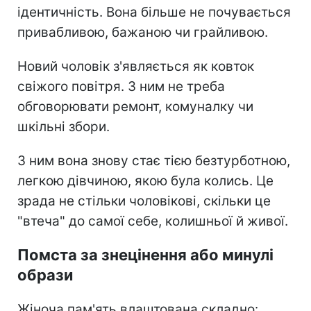
ідентичність. Вона більше не почувається
привабливою, бажаною чи грайливою.
Новий чоловік з'являється як ковток
свіжого повітря. З ним не треба
обговорювати ремонт, комуналку чи
шкільні збори.
З ним вона знову стає тією безтурботною,
легкою дівчиною, якою була колись. Це
зрада не стільки чоловікові, скільки це
"втеча" до самої себе, колишньої й живої.
Помста за знецінення або минулі
образи
Жіноча пам'ять влаштована складно: