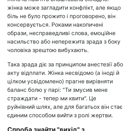
жінка може загладити конфлікт, але якщо
біль не було прожито і проговорено, він
консервується. Роками накопичені
образи, несправедливі слова, емоційне
насильство або непережита зрада з боку
чоловіка зрештою вибухають.
Така зрада діє за принципом анестезії або
акту відплати. Жінка несвідомо (а іноді й
цілком усвідомлено) прагне вирівняти
баланс болю у парі: "Ти змусив мене
страждати - тепер ми квити". Це
руйнівний шлях, але для багатьох він стає
єдиним способом вийти з ролі жертви.
Спроба знайти "вихід" з