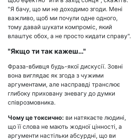
щоб ефектно "йти в захід сонця", скажіть:
"Я бачу, що ми не доходимо згоди. Мені
важливо, щоб ми почули одне одного,
тому давай шукати компроміс, який
влаштує обох, а не просто кидати справу".
"Якщо ти так кажеш…"
Фраза-вбивця будь-якої дискусії. Зовні
вона виглядає як згода з чужими
аргументами, але насправді транслює
глибоку приховану зневагу до думки
співрозмовника.
Чому це токсично:
ви натякаєте людині,
що її слова не мають жодної цінності, а
аргументи настільки абсурдні, що ви