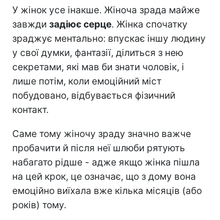
У жінок усе інакше. Жіноча зрада майже
завжди
задіює серце
. Жінка спочатку
зраджує ментально: впускає іншу людину
у свої думки, фантазії, ділиться з нею
секретами, які мав би знати чоловік, і
лише потім, коли емоційний міст
побудовано, відбувається фізичний
контакт.
Саме тому жіночу зраду значно важче
пробачити й після неї шлюби рятують
набагато рідше - адже якщо жінка пішла
на цей крок, це означає, що з дому вона
емоційно виїхала вже кілька місяців (або
років) тому.