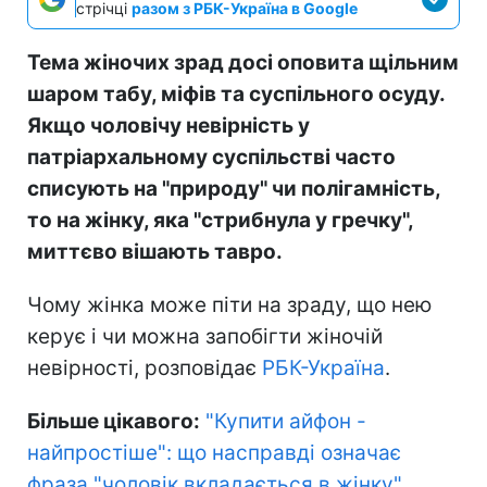
стрічці
разом з РБК-Україна в Google
Тема жіночих зрад досі оповита щільним
шаром табу, міфів та суспільного осуду.
Якщо чоловічу невірність у
патріархальному суспільстві часто
списують на "природу" чи полігамність,
то на жінку, яка "стрибнула у гречку",
миттєво вішають тавро.
Чому жінка може піти на зраду, що нею
керує і чи можна запобігти жіночій
невірності, розповідає
РБК-Україна
.
Більше цікавого:
"Купити айфон -
найпростіше": що насправді означає
фраза "чоловік вкладається в жінку"