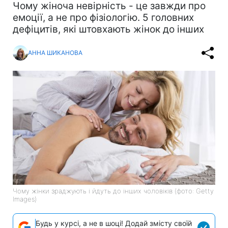
Чому жіноча невірність - це завжди про
емоції, а не про фізіологію. 5 головних
дефіцитів, які штовхають жінок до інших
АННА ШИКАНОВА
Чому жінки зраджують і йдуть до інших чоловіків (фото: Getty
Images)
Будь у курсі, а не в шоці! Додай змісту своїй