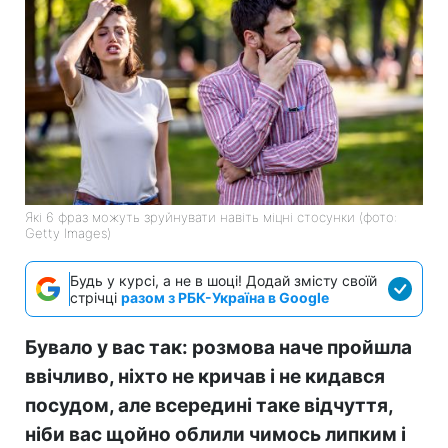
Які 6 фраз можуть зруйнувати навіть міцні стосунки (фото:
Getty Images)
Будь у курсі, а не в шоці! Додай змісту своїй
стрічці
разом з РБК-Україна в Google
Бувало у вас так: розмова наче пройшла
ввічливо, ніхто не кричав і не кидався
посудом, але всередині таке відчуття,
ніби вас щойно облили чимось липким і