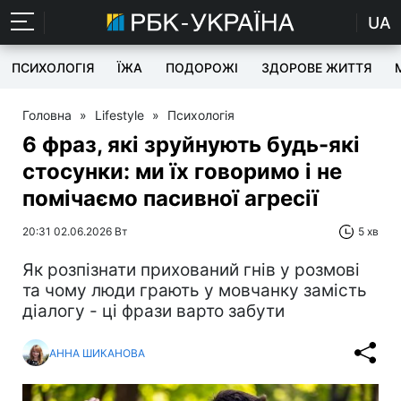
UA
ПСИХОЛОГІЯ
ЇЖА
ПОДОРОЖІ
ЗДОРОВЕ ЖИТТЯ
Головна
»
Lifestyle
»
Психологія
6 фраз, які зруйнують будь-які
стосунки: ми їх говоримо і не
помічаємо пасивної агресії
20:31 02.06.2026 Вт
5 хв
Як розпізнати прихований гнів у розмові
та чому люди грають у мовчанку замість
діалогу - ці фрази варто забути
АННА ШИКАНОВА