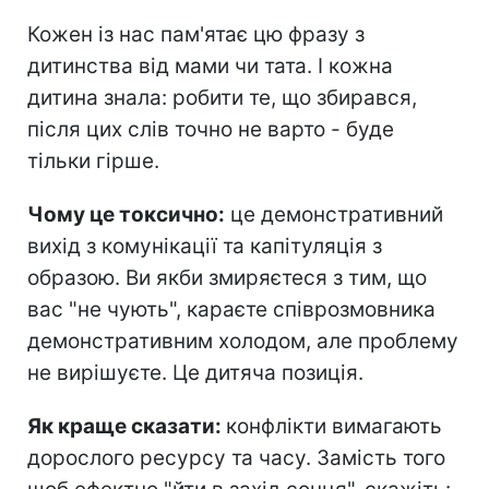
Кожен із нас пам'ятає цю фразу з
дитинства від мами чи тата. І кожна
дитина знала: робити те, що збирався,
після цих слів точно не варто - буде
тільки гірше.
Чому це токсично:
це демонстративний
вихід з комунікації та капітуляція з
образою. Ви якби змиряєтеся з тим, що
вас "не чують", караєте співрозмовника
демонстративним холодом, але проблему
не вирішуєте. Це дитяча позиція.
Як краще сказати:
конфлікти вимагають
дорослого ресурсу та часу. Замість того