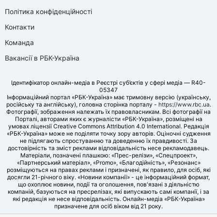
Політика конфіденційності
Контакти
Команда
Вакансії в РБК-Україна
Ідентифікатор онлайн-медіа в Реєстрі суб’єктів у сфері медіа — R40-
05347
Інформаційний портал «РБК-Україна» має тримовну версію (українську,
російську та англійську), головна сторінка порталу -
https://www.rbc.ua
.
Фотографії, зображення належать їх правовласникам. Всі фотографії на
Порталі, авторами яких є журналісти «РБК-Україна», розміщені на
умовах ліцензії Creative Commons Attribution 4.0 International. Редакція
«РБК-Україна» може не поділяти точку зору авторів. Оціночні судження
не підлягають спростуванню та доведенню їх правдивості. За
достовірність та зміст реклами відповідальність несе рекламодавець.
Матеріали, позначені плашкою: «Прес-релізи», «Спецпроект»,
«Партнерський матеріал», «Promo», «Благодійність», «Резонанс»
розміщуються на правах реклами і призначені, як правило, для осіб, які
досягли 21-річного віку. «Новини компанії» - це інформаційний формат,
що охоплює новини, події та оголошення, пов'язані з діяльністю
компаній, базуються на пресрелізах, які випускають самі компанії, і за
які редакція не несе відповідальність. Онлайн-медіа «РБК-Україна»
призначене для осіб віком від 21 року.