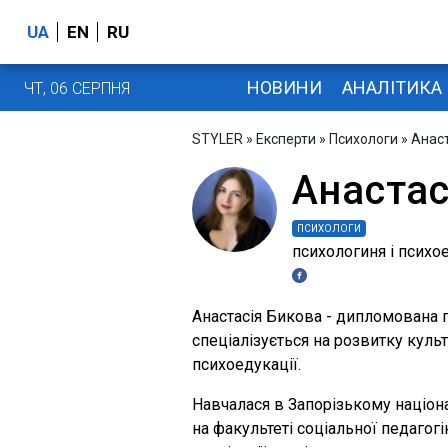
UA
EN
RU
НОВИНИ
АНАЛІТИКА
ЧТ, 06 СЕРПНЯ
STYLER
»
Експерти
»
Психологи
» Анас
Анастас
ПСИХОЛОГИ
психологиня і психо
Анастасія Бикова - дипломована п
спеціалізується на розвитку куль
психоедукації.
Навчалася в Запорізькому націон
на факультеті соціальної педагогік