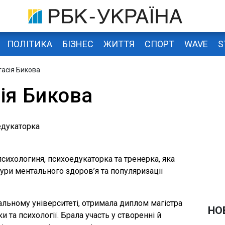
ПОЛІТИКА
БІЗНЕС
ЖИТТЯ
СПОРТ
WAVE
S
тасія Бикова
ія Бикова
едукаторка
сихологиня, психоедукаторка та тренерка, яка
тури ментального здоров’я та популяризації
альному університеті, отримала диплом магістра
НО
и та психології. Брала участь у створенні й