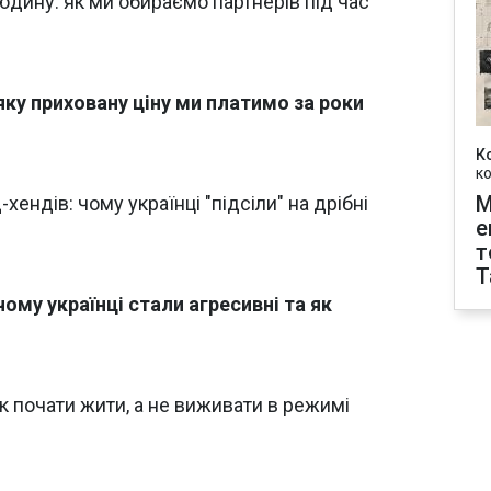
людину: як ми обираємо партнерів під час
яку приховану ціну ми платимо за роки
К
к
М
хендів: чому українці "підсіли" на дрібні
е
т
T
ому українці стали агресивні та як
як почати жити, а не виживати в режимі