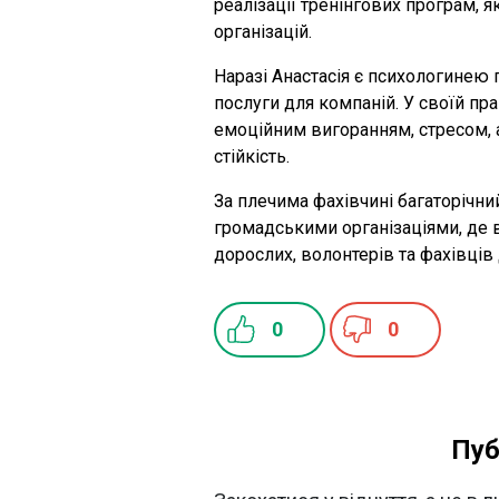
реалізації тренінгових програм, 
організацій.
Наразі Анастасія є психологинею 
послуги для компаній. У своїй пр
емоційним вигоранням, стресом, 
стійкість.
За плечима фахівчині багаторічний
громадськими організаціями, де в
дорослих, волонтерів та фахівців
0
0
Пуб