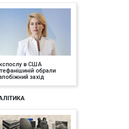
кспослу в США
тефанішиній обрали
апобіжний захід
АЛІТИКА