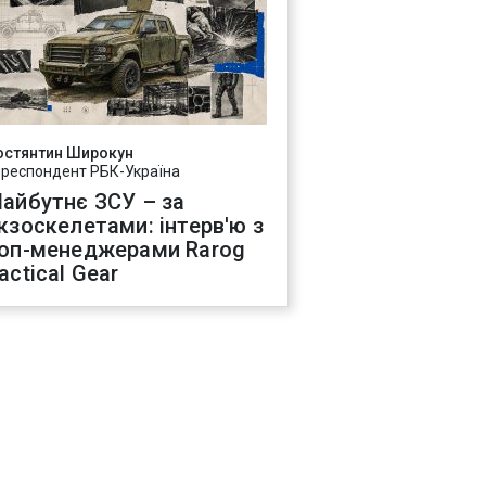
остянтин Широкун
ореспондент РБК-Україна
айбутнє ЗСУ – за
кзоскелетами: інтерв'ю з
оп-менеджерами Rarog
actical Gear