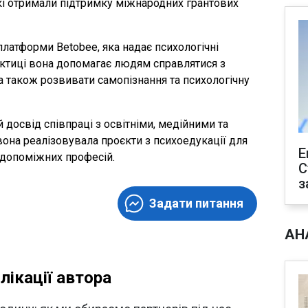
які отримали підтримку міжнародних грантових
платформи Betobee, яка надає психологічні
актиці вона допомагає людям справлятися з
а також розвивати самопізнання та психологічну
 досвід співпраці з освітніми, медійними та
она реалізовувала проєкти з психоедукації для
Е
 допоміжних професій.
С
з
Задати питання
АН
лікації автора