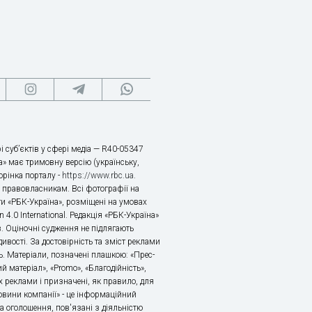
і суб’єктів у сфері медіа — R40-05347
» має тримовну версію (українську,
торінка порталу -
https://www.rbc.ua
.
х правовласникам. Всі фотографії на
ти «РБК-Україна», розміщені на умовах
n 4.0 International. Редакція «РБК-Україна»
в. Оціночні судження не підлягають
ивості. За достовірність та зміст реклами
ь. Матеріали, позначені плашкою: «Прес-
й матеріал», «Promo», «Благодійність»,
 реклами і призначені, як правило, для
«Новини компанії» - це інформаційний
а оголошення, пов'язані з діяльністю