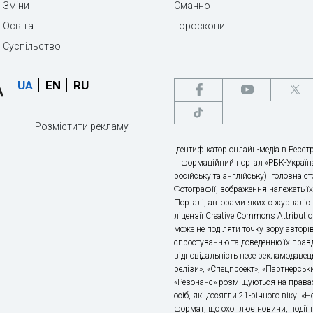
Зміни
Смачно
Освіта
Гороскопи
Суспільство
UA
EN
RU
Розмістити рекламу
Ідентифікатор онлайн-медіа в Реєстр
Інформаційний портал «РБК-Україна
російську та англійську), головна с
Фотографії, зображення належать ї
Порталі, авторами яких є журналіс
ліцензії Creative Commons Attributio
може не поділяти точку зору авторі
спростуванню та доведенню їх правд
відповідальність несе рекламодавец
релізи», «Спецпроект», «Партнерськи
«Резонанс» розміщуються на правах
осіб, які досягли 21-річного віку. 
формат, що охоплює новини, події т