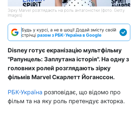
Зірку Marvel розглядають на роль антагоністки (фото: Getty
Images)
Будь у курсі, а не в шоці! Додай змісту своїй
стрічці
разом з РБК-Україна в Google
Disney готує екранізацію мультфільму
"Рапунцель: Заплутана історія". На одну з
головних ролей розглядають зірку
фільмів Marvel Скарлетт Йоганссон.
РБК-Україна
розповідає, що відомо про
фільм та на яку роль претендує акторка.