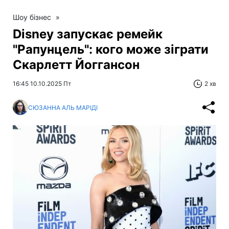
Шоу бізнес
»
Disney запускає ремейк
"Рапунцель": кого може зіграти
Скарлетт Йоггансон
16:45 10.10.2025 Пт
2 хв
СЮЗАННА АЛЬ МАРІДІ