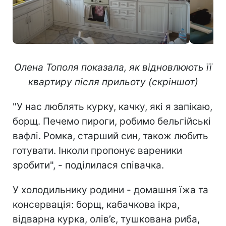
Олена Тополя показала, як відновлюють її
квартиру після прильоту (скріншот)
"У нас люблять курку, качку, які я запікаю,
борщ. Печемо пироги, робимо бельгійські
вафлі. Ромка, старший син, також любить
готувати. Інколи пропонує вареники
зробити", - поділилася співачка.
У холодильнику родини - домашня їжа та
консервація: борщ, кабачкова ікра,
відварна курка, олів’є, тушкована риба,