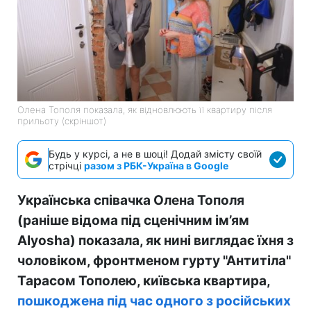
Олена Тополя показала, як відновлюють її квартиру після
прильоту (скріншот)
Будь у курсі, а не в шоці! Додай змісту своїй
стрічці
разом з РБК-Україна в Google
Українська співачка Олена Тополя
(раніше відома під сценічним ім’ям
Alyosha) показала, як нині виглядає їхня з
чоловіком, фронтменом гурту "Антитіла"
Тарасом Тополею, київська квартира,
пошкоджена під час одного з російських