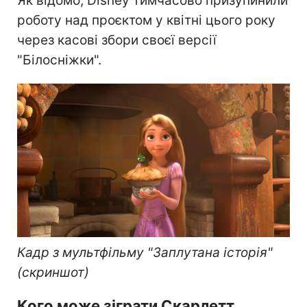
Як відомо, Disney тимчасово призупинили
роботу над проєктом у квітні цього року
через касові збори своєї версії
"Білосніжки".
Кадр з мультфільму "Заплутана історія"
(скриншот)
Кого може зіграти Скарлетт