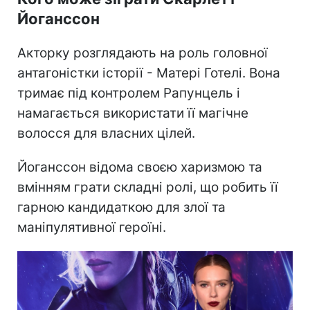
Йоганссон
Акторку розглядають на роль головної
антагоністки історії - Матері Готелі. Вона
тримає під контролем Рапунцель і
намагається використати її магічне
волосся для власних цілей.
Йоганссон відома своєю харизмою та
вмінням грати складні ролі, що робить її
гарною кандидаткою для злої та
маніпулятивної героїні.