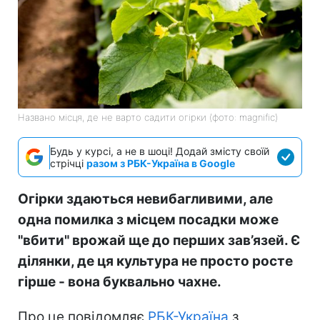
Названо місця, де не варто садити огірки (фото: magnific)
Будь у курсі, а не в шоці! Додай змісту своїй
стрічці
разом з РБК-Україна в Google
Огірки здаються невибагливими, але
одна помилка з місцем посадки може
"вбити" врожай ще до перших зав’язей. Є
ділянки, де ця культура не просто росте
гірше - вона буквально чахне.
Про це повідомляє
РБК-Україна
з