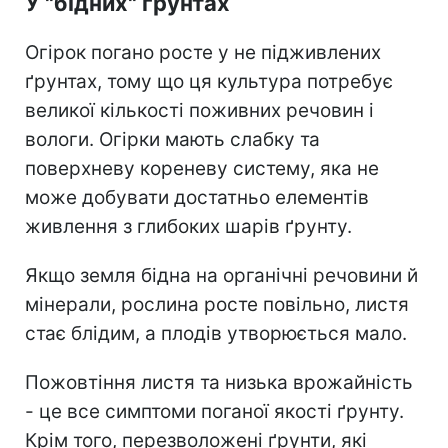
У "бідних" ґрунтах
Огірок погано росте у не підживлених
ґрунтах, тому що ця культура потребує
великої кількості поживних речовин і
вологи. Огірки мають слабку та
поверхневу кореневу систему, яка не
може добувати достатньо елементів
живлення з глибоких шарів ґрунту.
Якщо земля бідна на органічні речовини й
мінерали, рослина росте повільно, листя
стає блідим, а плодів утворюється мало.
Пожовтіння листя та низька врожайність
- це все симптоми поганої якості ґрунту.
Крім того, перезволожені ґрунти, які