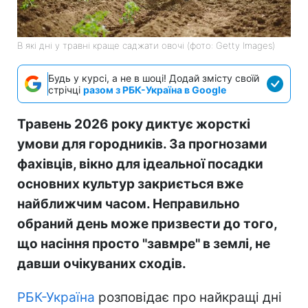
В які дні у травні краще саджати овочі (фото: Getty Images)
Будь у курсі, а не в шоці! Додай змісту своїй
стрічці
разом з РБК-Україна в Google
Травень 2026 року диктує жорсткі
умови для городників. За прогнозами
фахівців, вікно для ідеальної посадки
основних культур закриється вже
найближчим часом. Неправильно
обраний день може призвести до того,
що насіння просто "завмре" в землі, не
давши очікуваних сходів.
РБК-Україна
розповідає про найкращі дні