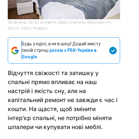
Як можна легко оновити свою спальню без ремонту
(фото: Getty Images)
Будь у курсі, а не в шоці! Додай змісту
своїй стрічці
разом з РБК-Україна в
Google
Відчуття свіжості та затишку у
спальні прямо впливає на наш
настрій і якість сну, але на
капітальний ремонт не завжди є час і
кошти. На щастя, щоб змінити
інтер'єр спальні, не потрібно міняти
шпалери чи купувати нові меблі.