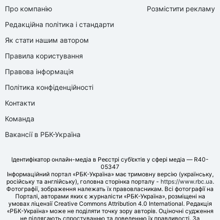
Про компанію
Розмістити рекламу
Редакційна політика і стандарти
Як стати нашим автором
Правила користування
Правова інформація
Політика конфіденційності
Контакти
Команда
Вакансії в РБК-Україна
Ідентифікатор онлайн-медіа в Реєстрі суб’єктів у сфері медіа — R40-
05347
Інформаційний портал «РБК-Україна» має тримовну версію (українську,
російську та англійську), головна сторінка порталу -
https://www.rbc.ua
.
Фотографії, зображення належать їх правовласникам. Всі фотографії на
Порталі, авторами яких є журналісти «РБК-Україна», розміщені на
умовах ліцензії Creative Commons Attribution 4.0 International. Редакція
«РБК-Україна» може не поділяти точку зору авторів. Оціночні судження
не підлягають спростуванню та доведенню їх правдивості. За