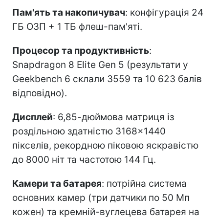
Пам'ять та накопичувач
: конфігурація 24
ГБ ОЗП + 1 ТБ флеш-пам'яті.
Процесор та продуктивність
:
Snapdragon 8 Elite Gen 5 (результати у
Geekbench 6 склали 3559 та 10 623 балів
відповідно).
Дисплей
: 6,85-дюймова матриця із
роздільною здатністю 3168×1440
пікселів, рекордною піковою яскравістю
до 8000 ніт та частотою 144 Гц.
Камери та батарея
: потрійна система
основних камер (три датчики по 50 Мп
кожен) та кремній-вуглецева батарея на