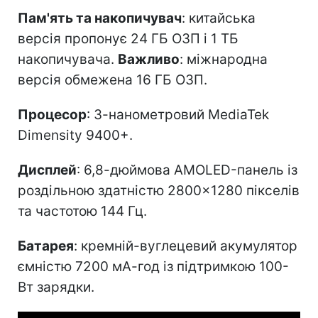
Пам'ять та накопичувач
: китайська
версія пропонує 24 ГБ ОЗП і 1 ТБ
накопичувача.
Важливо
: міжнародна
версія обмежена 16 ГБ ОЗП.
Процесор
: 3-нанометровий MediaTek
Dimensity 9400+.
Дисплей
: 6,8-дюймова AMOLED-панель із
роздільною здатністю 2800×1280 пікселів
та частотою 144 Гц.
Батарея
: кремній-вуглецевий акумулятор
ємністю 7200 мА-год із підтримкою 100-
Вт зарядки.