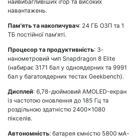
найвибагливіших ігор та високих
навантажень.
Пам'ять та накопичувач
: 24 ГБ ОЗП та 1
ТБ постійної пам'яті.
Процесор та продуктивність
: 3-
нанометровий чип Snapdragon 8 Elite
(набирає 3171 бал у одноядерних та 9991
бал у багатоядерних тестах Geekbench).
Дисплей
: 6,78-дюймовий AMOLED-екран
із частотою оновлення до 185 Гц та
роздільною здатністю 2400×1080
пікселів.
Автономність
: батарея ємністю 5800 мА-