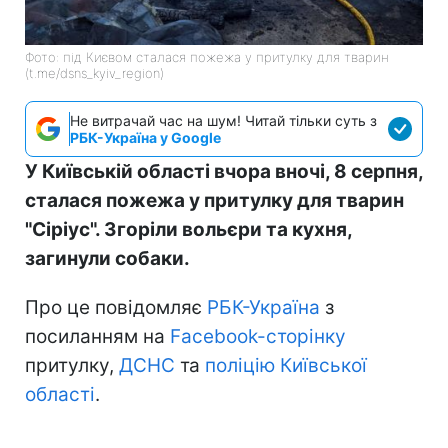
Фото: під Києвом сталася пожежа у притулку для тварин
(t.me/dsns_kyiv_region)
Не витрачай час на шум! Читай тільки суть з
РБК-Україна у Google
У Київській області вчора вночі, 8 серпня,
сталася пожежа у притулку для тварин
"Сіріус". Згоріли вольєри та кухня,
загинули собаки.
Про це повідомляє
РБК-Україна
з
посиланням на
Facebook-сторінку
притулку,
ДСНС
та
поліцію Київської
області
.