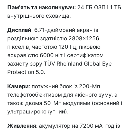
Пам'ять та накопичувач
: 24 ГБ ОЗП і 1 ТБ
внутрішнього сховища.
Дисплей
: 6,71-дюймовий екран із
роздільною здатністю 2808×1256
пікселів, частотою 120 Гц, піковою
яскравістю 6000 ніт і сертифікатом
захисту зору TÜV Rheinland Global Eye
Protection 5.0.
Камери
: потужний блок із 200-Мп
телефотооб'єктивом для якісного зуму, а
також двома 50-Мп модулями (основний і
ультраширококутний).
Живлення
: акумулятор на 7200 мА-год із