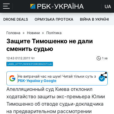
UA
DRONE DEALS
ОРМУЗЬКА ПРОТОКА
ВІЙНА В УКРАЇНІ
Головна
»
Новини
»
Політика
Защите Тимошенко не дали
сменить судью
12:43 01.12.2011 Чт
1 хв
LABEL_HTTP://WWW.PODROBNOSTI.UA
Не витрачай час на шум! Читай тільки суть з
РБК-Україна у Google
Апелляционный суд Киева отклонил
ходатайство защиты экс-премьера Юлии
Тимошенко об отводе судьи-докладчика
на предварительном рассмотрении