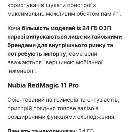
користувачів шукати пристрої з
максимально можливим обсягом пам'яті.
Хоча
більшість моделей із 24 ГБ ОЗП
наразі випускаються лише китайськими
брендами для внутрішнього ринку та
потребують імпорту
, саме вони
вважаються "вершиною мобільної
інженерії".
Nubia RedMagic 11 Pro
Орієнтований на геймерів та ентузіастів,
пристрій поєднує топове залізо з
розширеними функціями охолодження.
Пам'ять та накопичувач
: 24 ГБ