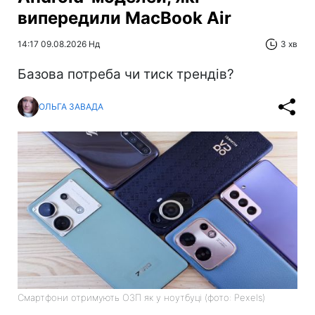
випередили MacBook Air
14:17 09.08.2026 Нд
3 хв
Базова потреба чи тиск трендів?
ОЛЬГА ЗАВАДА
Смартфони отримують ОЗП як у ноутбуці (фото: Pexels)