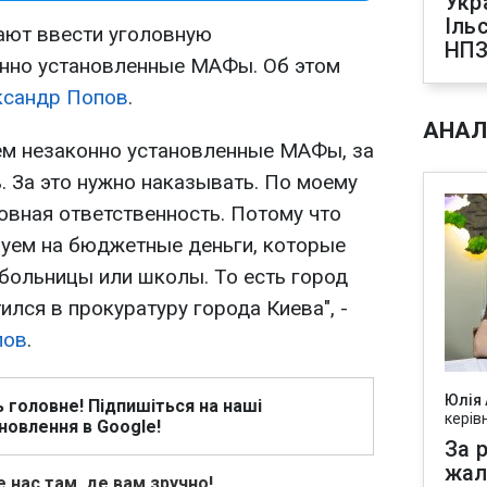
Укр
Іль
ают ввести уголовную
НПЗ
онно установленные МАФы. Об этом
ксандр Попов
.
АНАЛ
аем незаконно установленные МАФы, за
. За это нужно наказывать. По моему
овная ответственность. Потому что
ем на бюджетные деньги, которые
 больницы или школы. То есть город
ился в прокуратуру города Киева", -
пов
.
Юлія
ь головне! Підпишіться на наші
керів
новлення в Google!
За р
жал
 нас там, де вам зручно!