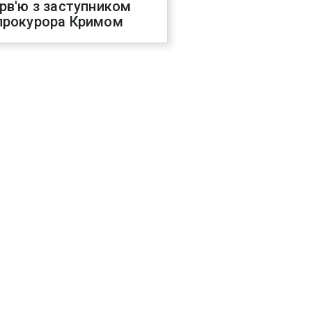
ерв'ю з заступником
прокурора Кримом