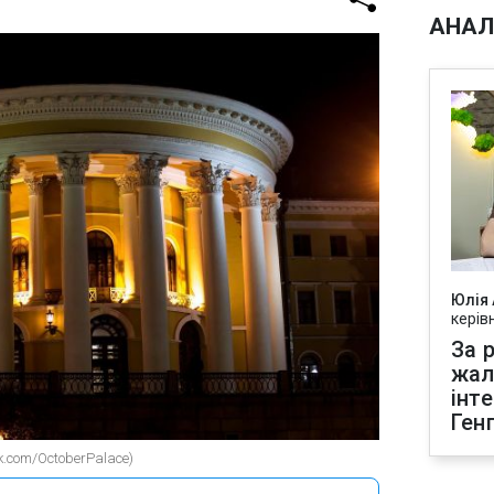
АНАЛ
Юлія
керів
За р
жал
інт
Ген
k.com/OctoberPalace)