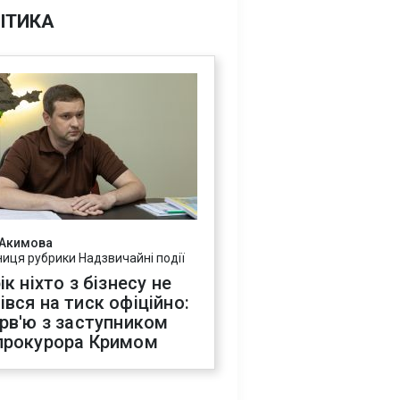
ІТИКА
 Акимова
ниця рубрики Надзвичайні події
ік ніхто з бізнесу не
івся на тиск офіційно:
ерв'ю з заступником
прокурора Кримом