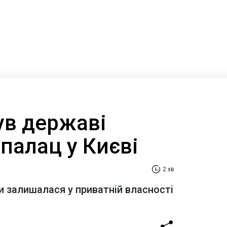
ув державі
палац у Києві
2 хв
и залишалася у приватній власності