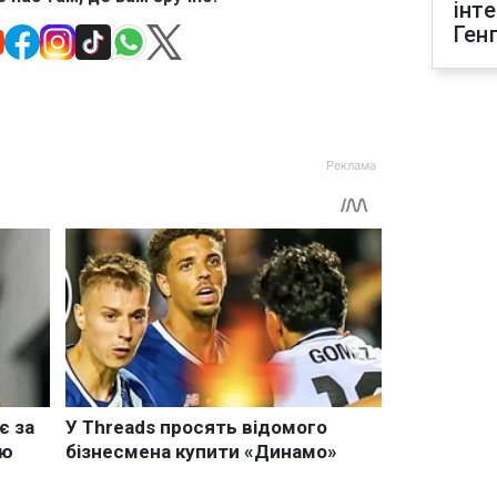
інт
Ген