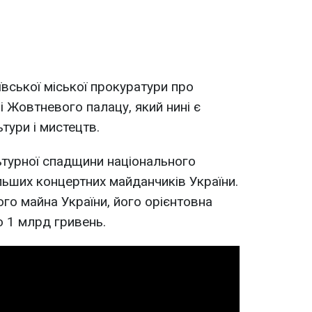
вської міської прокуратури про
і Жовтневого палацу, який нині є
ури і мистецтв.
ьтурної спадщини національного
льших концертних майданчиків України.
о майна України, його орієнтовна
о 1 млрд гривень.