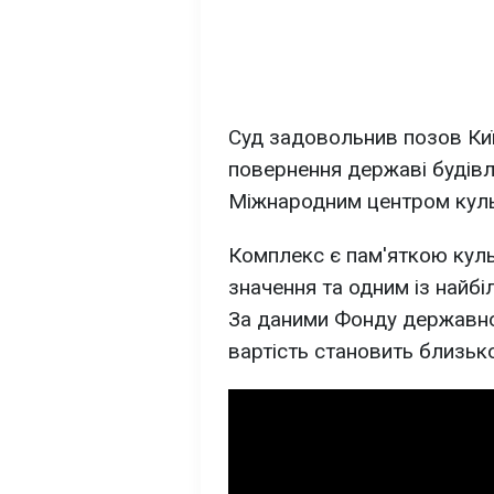
Суд задовольнив позов Киї
повернення державі будівл
Міжнародним центром культ
Комплекс є пам'яткою кул
значення та одним із найбі
За даними Фонду державног
вартість становить близьк