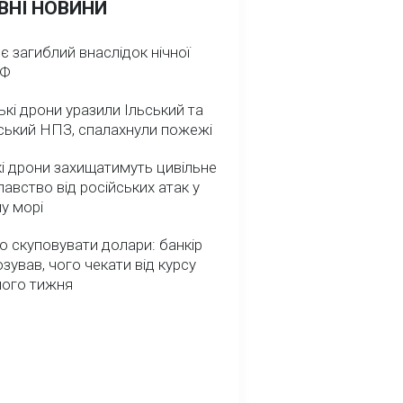
ВНІ НОВИНИ
 є загиблий внаслідок нічної
РФ
ькі дрони уразили Ільський та
ський НПЗ, спалахнули пожежі
і дрони захищатимуть цивільне
авство від російських атак у
у морі
о скуповувати долари: банкір
зував, чого чекати від курсу
ного тижня