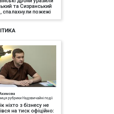
аїнські дрони уразили
ський та Сизранський
, спалахнули пожежі
ІТИКА
 Акимова
ниця рубрики Надзвичайні події
ік ніхто з бізнесу не
івся на тиск офіційно: