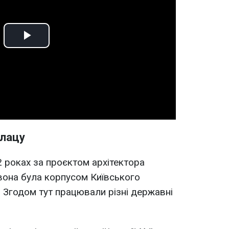
Play
Video
алацу
 роках за проєктом архітектора
 вона була корпусом Київського
. Згодом тут працювали різні державні