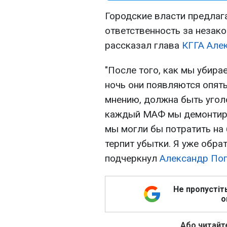
Городские власти предлаг
ответственность за незак
рассказал глава
КГГА
Але
"После того, как мы убир
ночь они появляются опять
мнению, должна быть угол
каждый МАФ мы демонтиру
мы могли бы потратить на
терпит убытки. Я уже обрат
подчеркнул
Александр По
Не пропустіт
о
Або читайте