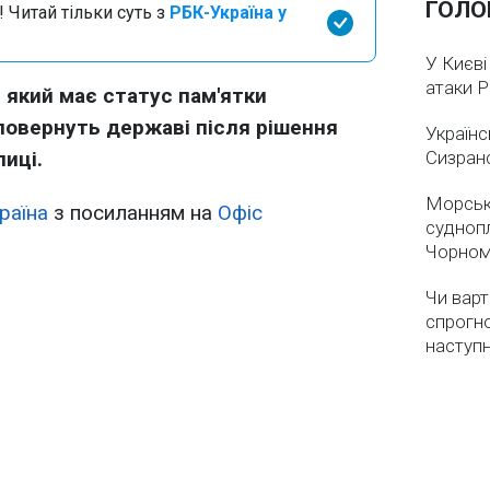
ГОЛО
 Читай тільки суть з
РБК-Україна у
У Києві
атаки 
 який має статус пам'ятки
повернуть державі після рішення
Українс
иці.
Сизран
Морськ
раїна
з посиланням на
Офіс
суднопл
Чорном
Чи варт
спрогно
наступ