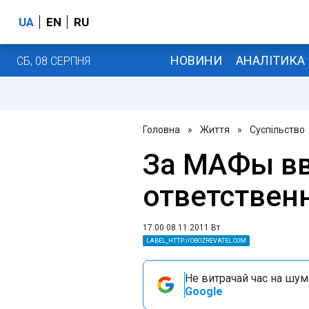
UA
EN
RU
НОВИНИ
АНАЛІТИКА
СБ, 08 СЕРПНЯ
Головна
»
Життя
»
Суспільство
За МАФы вв
ответствен
17:00 08.11.2011 Вт
LABEL_HTTP://OBOZREVATEL.COM
Не витрачай час на шум!
Google