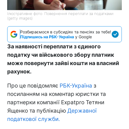
Ілюстративне фото: Повернення переплати за податками
(getty images)
Розбираємося в субсидіях та пенсіях за тебе!
Підпишись на РБК-Україна
у Google
За наявності переплати з єдиного
податку чи військового збору платник
може повернути зайві кошти на власний
рахунок.
Про це повідомляє
РБК-Україна
з
посиланням на коментар юристки та
партнерки компанії Expatpro Тетяни
Ященко та публікацію
Державної
податкової служби.