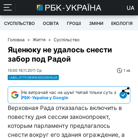
UA
СУСПІЛЬСТВО
ОСВІТА
ГРОШІ
ЗМІНИ
ЕКОЛОГІЯ
Головна
»
Життя
»
Суспільство
Яценюку не удалось снести
забор под Радой
15:00 16.11.2011 Ср
1 хв
LABEL_HTTP://WWW.SEGODNYA.UA
Не витрачай час на шум! Читай тільки суть з
РБК-Україна у Google
Верховная Рада отказалась включить в
повестку дня сессии законопроект,
которым парламенту предлагалось
снести вокруг его здания ограждение, а