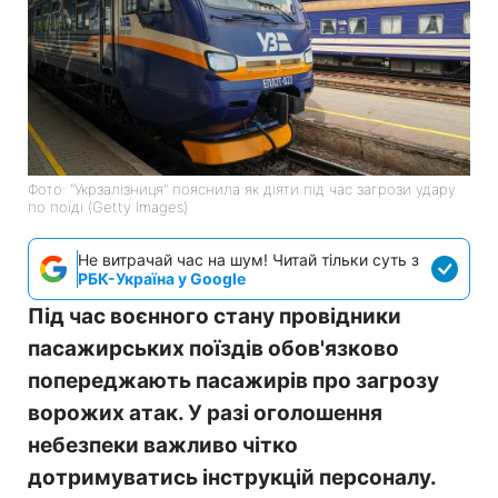
Фото: "Укрзалізниця" пояснила як діяти під час загрози удару
по поїді (Getty Images)
Не витрачай час на шум! Читай тільки суть з
РБК-Україна у Google
Під час воєнного стану провідники
пасажирських поїздів обов'язково
попереджають пасажирів про загрозу
ворожих атак. У разі оголошення
небезпеки важливо чітко
дотримуватись інструкцій персоналу.