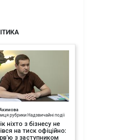
ІТИКА
 Акимова
ниця рубрики Надзвичайні події
ік ніхто з бізнесу не
івся на тиск офіційно:
ерв'ю з заступником