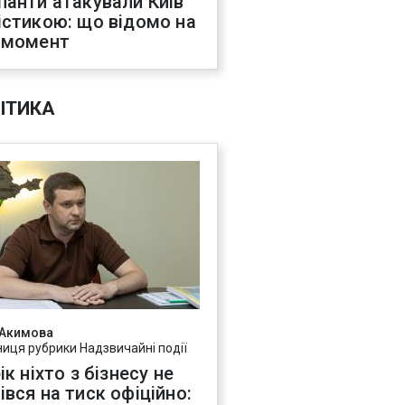
панти атакували Київ
істикою: що відомо на
 момент
ІТИКА
 Акимова
ниця рубрики Надзвичайні події
ік ніхто з бізнесу не
івся на тиск офіційно: