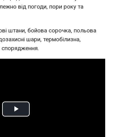
лежно від погоди, пори року та
ві штани, бойова сорочка, польова
дозахисні шари, термобілизна,
и спорядження.
Play
Video