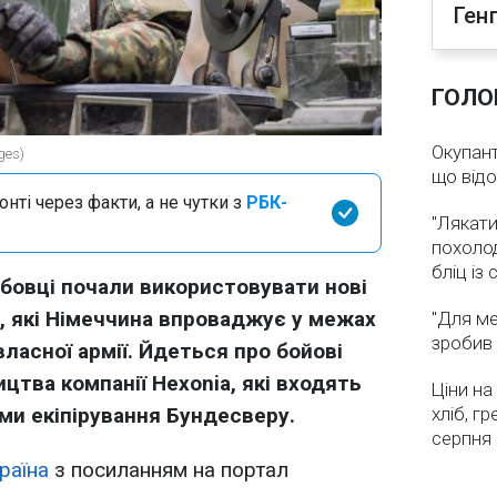
Ген
ГОЛО
Окупант
ges)
що від
нті через факти, а не чутки з
РБК-
"Лякати
похолод
бліц із
бовці почали використовувати нові
, які Німеччина впроваджує у межах
"Для ме
зробив 
власної армії. Йдеться про бойові
цтва компанії Hexonia, які входять
Ціни на
ми екіпірування Бундесверу.
хліб, г
серпня
раїна
з посиланням на портал