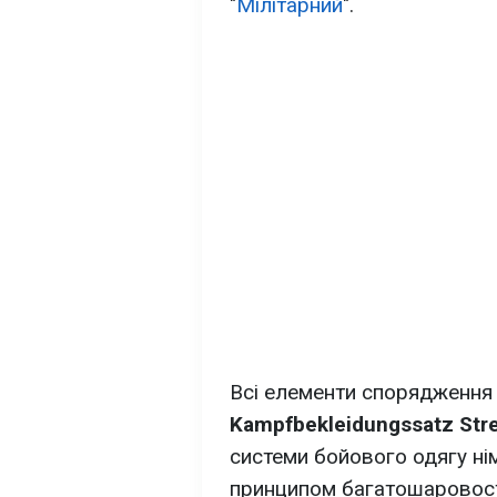
"
Мілітарний
".
Всі елементи спорядження
Kampfbekleidungssatz Stre
системи бойового одягу нім
принципом багатошаровост