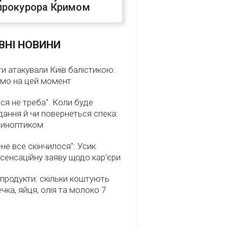
прокурора Кримом
ВНІ НОВИНИ
и атакували Київ балістикою:
омо на цей момент
ся не треба". Коли буде
ання й чи повернеться спека:
 синоптиком
не все скінчилося": Усик
сенсаційну заяву щодо кар'єри
 продукти: скільки коштують
речка, яйця, олія та молоко 7