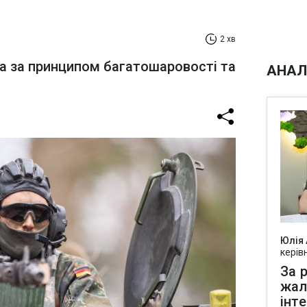
2 хв
а за принципом багатошаровості та
АНАЛ
Юлія
керів
За р
жал
інт