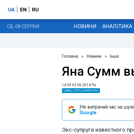
UA
EN
RU
НОВИНИ
АНАЛІТИКА
СБ, 08 СЕРПНЯ
Головна
»
Новини
»
Інше
Яна Сумм 
14:39 02.06.2014 Пн
LABEL_HTTP://STARHIT.RU
Не витрачай час на шум!
Google
Экс-супруга известного п