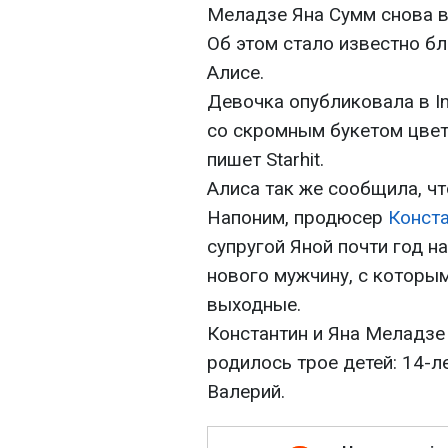
Меладзе Яна Сумм снова 
Об этом стало известно бл
Алисе.
Девочка опубликовала в I
со скромным букетом цвет
пишет Starhit.
Алиса так же сообщила, чт
Напоним, продюсер
Конст
супругой Яной почти год н
нового мужчину, с которы
выходные.
Константин и Яна Меладзе 
родилось трое детей: 14-л
Валерий.