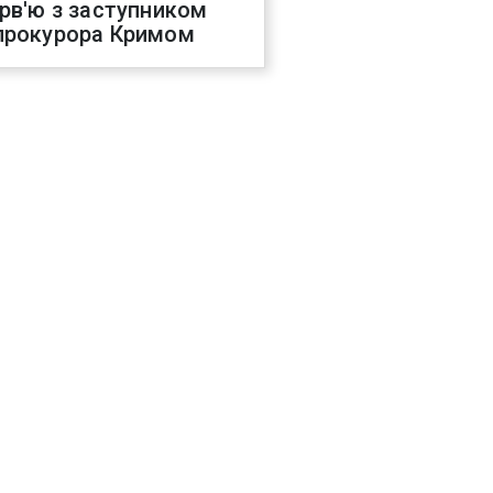
ерв'ю з заступником
прокурора Кримом