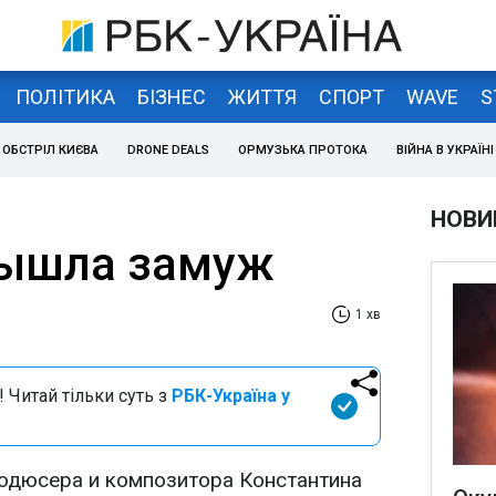
ПОЛІТИКА
БІЗНЕС
ЖИТТЯ
СПОРТ
WAVE
S
ОБСТРІЛ КИЄВА
DRONE DEALS
ОРМУЗЬКА ПРОТОКА
ВІЙНА В УКРАЇНІ
НОВИ
вышла замуж
1 хв
 Читай тільки суть з
РБК-Україна у
родюсера и композитора Константина