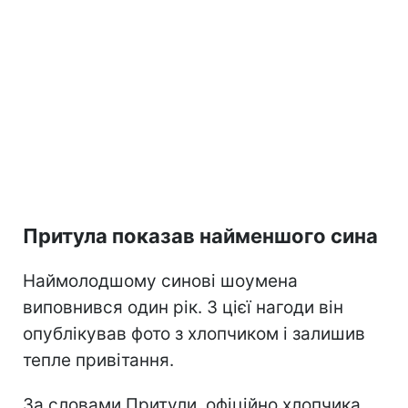
Притула показав найменшого сина
Наймолодшому синові шоумена
виповнився один рік. З цієї нагоди він
опублікував фото з хлопчиком і залишив
тепле привітання.
За словами Притули, офіційно хлопчика