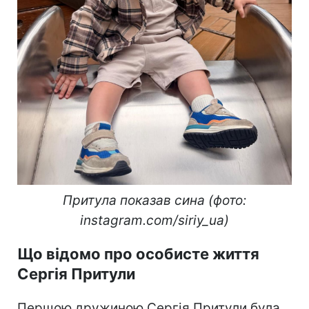
Притула показав сина (фото:
instagram.com/siriy_ua)
Що відомо про особисте життя
Сергія Притули
Першою дружиною Сергія Притули була