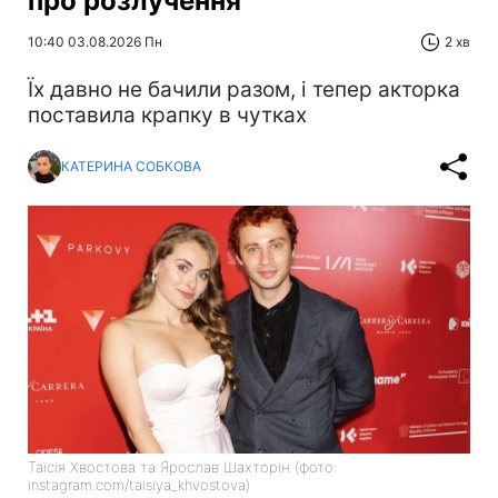
про розлучення
10:40 03.08.2026 Пн
2 хв
Їх давно не бачили разом, і тепер акторка
поставила крапку в чутках
КАТЕРИНА СОБКОВА
Таїсія Хвостова та Ярослав Шахторін (фото:
instagram.com/taisiya_khvostova)