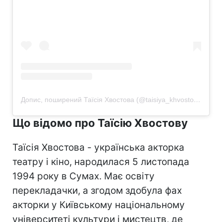
Допис, поширений Таїсія Хвостова (@taisiya_khvostova)
Що відомо про Таїсію Хвостову
Таїсія Хвостова - українська акторка
театру і кіно, народилася 5 листопада
1994 року в Сумах. Має освіту
перекладачки, а згодом здобула фах
акторки у Київському національному
університеті культури і мистецтв, де