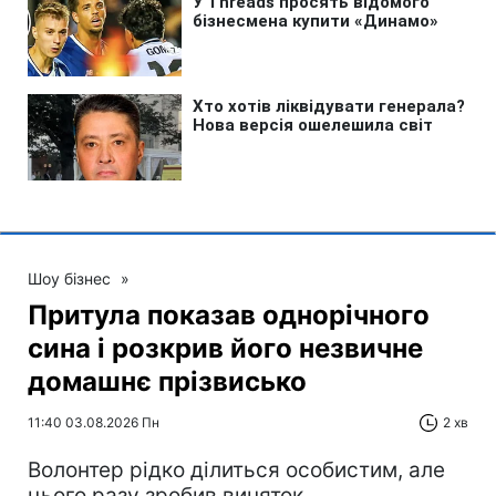
Шоу бізнес
»
Притула показав однорічного
сина і розкрив його незвичне
домашнє прізвисько
11:40 03.08.2026 Пн
2 хв
Волонтер рідко ділиться особистим, але
цього разу зробив виняток