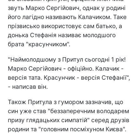
звуть Марко Сергійович, однак у родині
його лагідно називають Калачиком. Таке
прізвисько використовує сам батько, а
донька Стефанія називає молодшого
брата "красунчиком".
"Наймолодшому з Притул сьогодні 1 рік!
Марко Сергійович - офіційно. Калачик -
версія тата. Красунчик - версія Стефанії",
- написав він.
Також Притула з гумором зазначив, що
син уже став "беззаперечним володарем
призу глядацьких симпатій" серед друзів
родини та "головним посміхуном Києва".