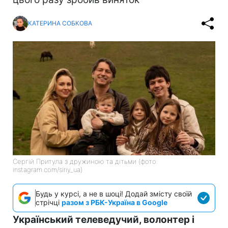
КАТЕРИНА СОБКОВА
Сергій Притула з дружиною та дітьми (фото:
instagram.com/siriy_ua)
Будь у курсі, а не в шоці! Додай змісту своїй
стрічці
разом з РБК-Україна в Google
Український телеведучий, волонтер і