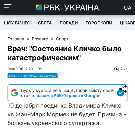
UA
ШОУ БІЗНЕС
СВЯТА
ПОРАДИ
ГОРОСКОПИ
ЦІКАВ
Головна
»
Розваги
»
Спорт
Врач: "Состояние Кличко было
катастрофическим"
09:00 06.12.2011 Вт
2 хв
LABEL_HTTP://WWW.SEGODNYA.UA
Будь у курсі, а не в шоці! Додай змісту своїй
стрічці
разом з РБК-Україна в Google
10 декабря поединка Владимира Кличко
vs Жан-Марк Мормек не будет. Причина -
болезнь украинского супертяжа.