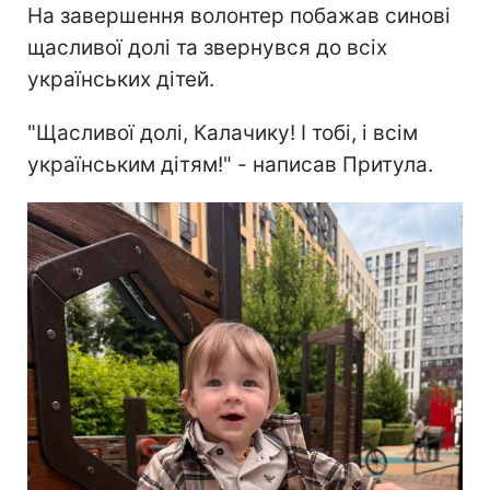
На завершення волонтер побажав синові
щасливої долі та звернувся до всіх
українських дітей.
"Щасливої долі, Калачику! І тобі, і всім
українським дітям!" - написав Притула.