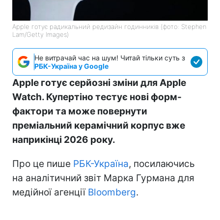
Apple готує радикальний редизайн годинників (фото: Stephen
Lam/Getty Images)
Не витрачай час на шум! Читай тільки суть з
РБК-Україна у Google
Apple готує серйозні зміни для Apple
Watch. Купертіно тестує нові форм-
фактори та може повернути
преміальний керамічний корпус вже
наприкінці 2026 року.
Про це пише
РБК-Україна
, посилаючись
на аналітичний звіт Марка Гурмана для
медійної агенції
Bloomberg
.