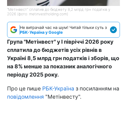
"Метінвест" сплатив до бюджету 8,2 млрд грн податків у
2026 (фото: metinvestholding.com)
Не витрачай час на шум! Читай тільки суть з
РБК-Україна у Google
Група "Метінвест" у I півріччі 2026 року
сплатила до бюджетів усіх рівнів в
Україні 8,5 млрд грн податків і зборів, що
на 8% менше за показник аналогічного
періоду 2025 року.
Про це пише
РБК-Україна
з посиланням на
повідомлення
"Метінвесту".