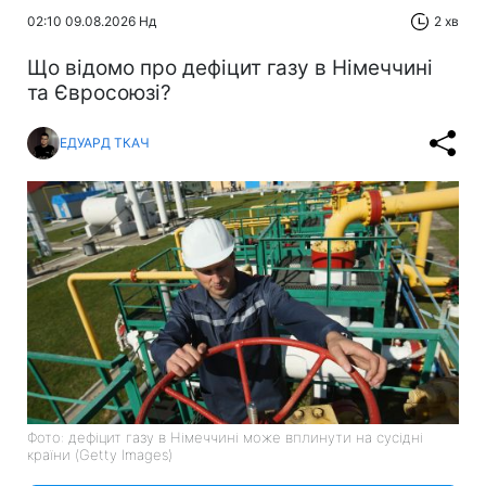
02:10 09.08.2026 Нд
2 хв
Що відомо про дефіцит газу в Німеччині
та Євросоюзі?
ЕДУАРД ТКАЧ
Фото: дефіцит газу в Німеччині може вплинути на сусідні
країни (Getty Images)