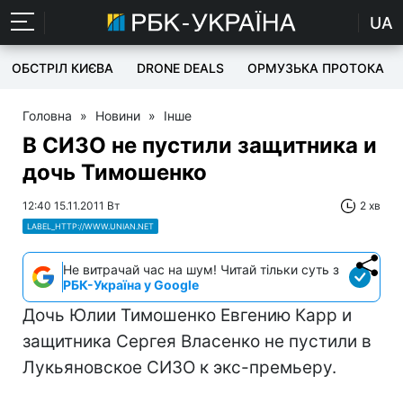
UA
ОБСТРІЛ КИЄВА
DRONE DEALS
ОРМУЗЬКА ПРОТОКА
Головна
»
Новини
»
Інше
В СИЗО не пустили защитника и
дочь Тимошенко
12:40 15.11.2011 Вт
2 хв
LABEL_HTTP://WWW.UNIAN.NET
Не витрачай час на шум! Читай тільки суть з
РБК-Україна у Google
Дочь Юлии Тимошенко Евгению Карр и
защитника Сергея Власенко не пустили в
Лукьяновское СИЗО к экс-премьеру.