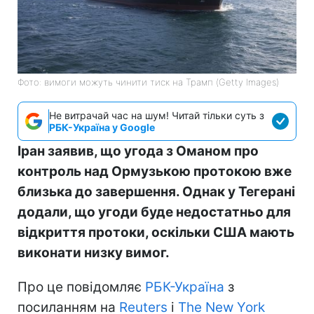
Фото: вимоги можуть чинити тиск на Трамп (Getty Images)
Не витрачай час на шум! Читай тільки суть з
РБК-Україна у Google
Іран заявив, що угода з Оманом про
контроль над Ормузькою протокою вже
близька до завершення. Однак у Тегерані
додали, що угоди буде недостатньо для
відкриття протоки, оскільки США мають
виконати низку вимог.
Про це повідомляє
РБК-Україна
з
посиланням на
Reuters
і
The New York