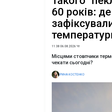
Такого "пек
60 років: д
зафіксували
температур
11:38 06.08.2026 Чт
Місцями стовпчики термо
чекати сьогодні?
ІРИНА КОСТЕНКО