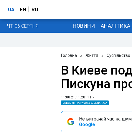
UA
EN
RU
НОВИНИ
АНАЛІТИКА
ЧТ, 06 СЕРПНЯ
Головна
»
Життя
»
Суспільство
В Киеве по
Пискуна пр
11:00 21.11.2011 Пн
LABEL_HTTP://WWW.SEGODNYA.UA
Не витрачай час на шум!
Google