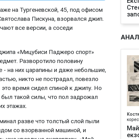
Екс
Сте
аже на Тургеневской, 45, под офисом
зап
Святослава Пискуна, взорвался джип.
учают все версии, а соседи
АНАЛ
 джипа «Мицубиси Паджеро спорт»
едмет. Разворотило половину
 - на них царапины и даже небольшие,
частью, никто не пострадал, повезло
 это время сидел спиной к джипу. Но
 был такой силы, что пол задрожал
их этажах.
Кост
корес
минал разве что толстый слой пыли
Май
ядом со взорванной машиной, и
екз