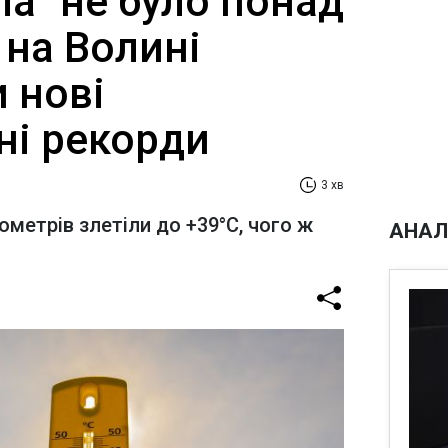
ла" не було понад
е на Волині
 нові
ні рекорди
3 хв
метрів злетіли до +39°С, чого ж
АНАЛ