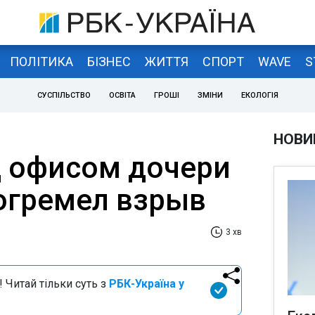
ПОЛІТИКА
БІЗНЕС
ЖИТТЯ
СПОРТ
WAVE
S
СУСПІЛЬСТВО
ОСВІТА
ГРОШІ
ЗМІНИ
ЕКОЛОГІЯ
НОВИ
д офисом дочери
огремел взрыв
3 хв
 Читай тільки суть з
РБК-Україна у