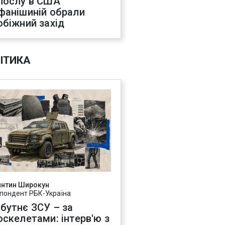
послу в США
фанішиній обрали
обіжний захід
ІТИКА
янтин Широкун
пондент РБК-Україна
бутнє ЗСУ – за
оскелетами: інтерв'ю з