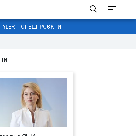
TYLER
СПЕЦПРОЄКТИ
НИ