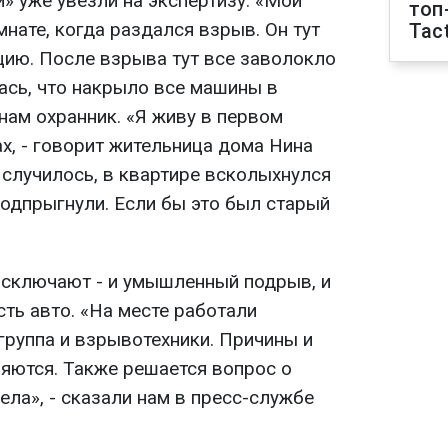
» уже увезли на экспертизу. «Мой
топ
нате, когда раздался взрыв. Он тут
Tact
ию. После взрыва тут все заволокло
ась, что накрыло все машины в
 нам охранник. «Я живу в первом
х, - говорит жительница дома Нина
 случилось, в квартире всколыхнулся
подпрыгнули. Если бы это был старый
 исключают - и умышленный подрыв, и
сть авто. «На месте работали
группа и взрывотехники. Причины и
яются. Также решается вопрос о
ла», - сказали нам в пресс-службе