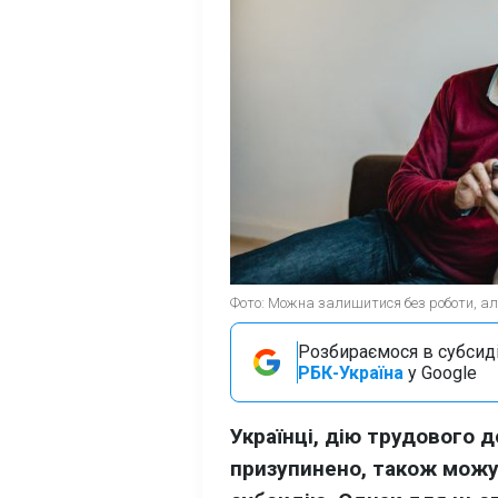
Фото: Можна залишитися без роботи, але 
Розбираємося в субсидія
РБК-Україна
у Google
Українці, дію трудового 
призупинено, також можу