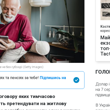
Кост
корес
Май
екз
топ
Tact
не без субсидії (Getty Images)
ГОЛО
х та пенсіях за тебе!
Підпишись на
Долар і
на 7 се
підвищ
договору яких тимчасово
ть претендувати на житлову
В Украї