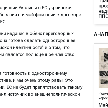
Тра
про
социации Украины с ЕС украинская
над
ебования прямой фиксации в договоре
ПП
ЕС.
ки издания в обеих переговорных
АНАЛ
рона готова сделать одностороннее
йской идентичности" и о том, что
ии является полноценное членство
а готовность к одностороннему
тиве, и мы очень этому рады. Это
и. ЕС не будет препятствовать такому
явил источник во внешнеполитической
Кост
корес
Май