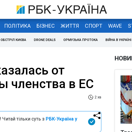
ПОЛІТИКА
БІЗНЕС
ЖИТТЯ
СПОРТ
WAVE
S
ОБСТРІЛ КИЄВА
DRONE DEALS
ОРМУЗЬКА ПРОТОКА
ВІЙНА В УКРАЇНІ
НОВИ
азалась от
ы членства в ЕС
2 хв
 Читай тільки суть з
РБК-Україна у