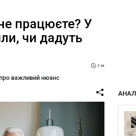
не працюєте? У
ли, чи дадуть
2 хв
 про важливий нюанс
АНАЛ