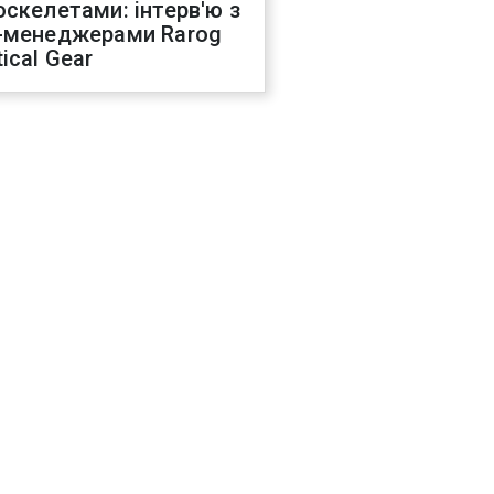
оскелетами: інтерв'ю з
-менеджерами Rarog
ical Gear