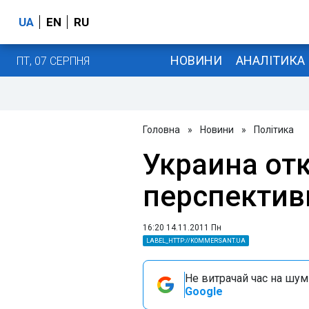
UA
EN
RU
НОВИНИ
АНАЛІТИКА
ПТ, 07 СЕРПНЯ
Головна
»
Новини
»
Політика
Украина отк
перспектив
16:20 14.11.2011 Пн
LABEL_HTTP://KOMMERSANT.UA
Не витрачай час на шум!
Google