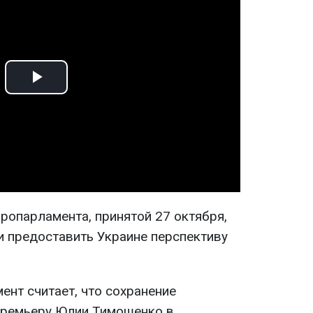
Play
Video
ропарламента, принятой 27 октября,
и предоставить Украине перспективу
нт считает, что сохранение
премьеру Юлии Тимошенко в