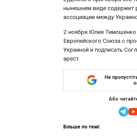
нынешнем виде содержит 
ассоциации между Украино
2 ноября Юлия Тимошенко 
Европейского Союза с про
Украиной и подписать Согл
арест.
Не пропустіт
о
Або читайте
Більше по темі: