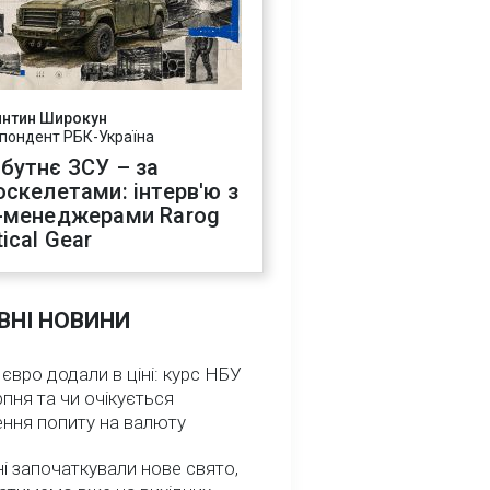
янтин Широкун
пондент РБК-Україна
бутнє ЗСУ – за
оскелетами: інтерв'ю з
-менеджерами Rarog
ical Gear
ВНІ НОВИНИ
 євро додали в ціні: курс НБУ
рпня та чи очікується
ення попиту на валюту
ні започаткували нове свято,