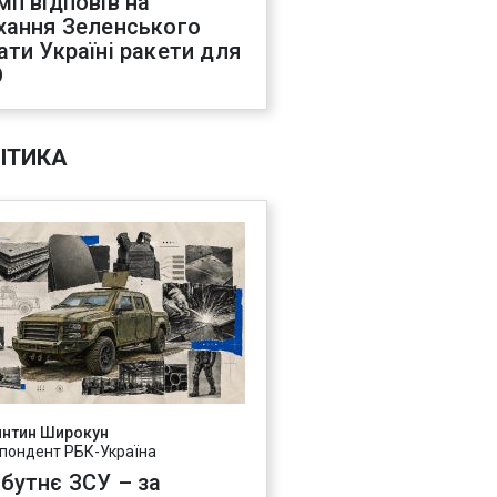
мп відповів на
хання Зеленського
ати Україні ракети для
О
ІТИКА
янтин Широкун
пондент РБК-Україна
бутнє ЗСУ – за