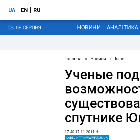
UA
EN
RU
НОВИНИ
АНАЛІТИКА
СБ, 08 СЕРПНЯ
Головна
»
Новини
»
Інше
Ученые под
возможнос
существова
спутнике Ю
17:40 17.11.2011 Чт
LABEL_HTTP://WWW.FOCUS.UA