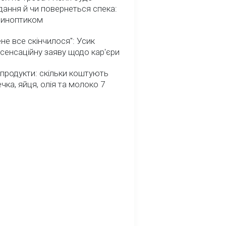
ання й чи повернеться спека:
 синоптиком
не все скінчилося": Усик
сенсаційну заяву щодо кар'єри
 продукти: скільки коштують
речка, яйця, олія та молоко 7