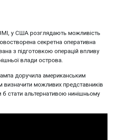
ЗМІ, у США розглядають можливість
 новостворена секретна оперативна
зана з підготовкою операцій впливу
нішньої влади острова.
рампа доручила американським
м визначити можливих представників
ли б стати альтернативою нинішньому