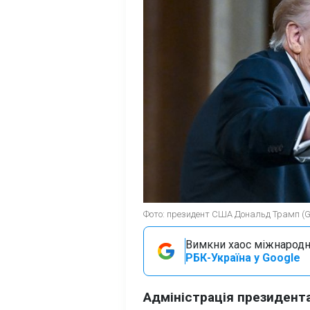
Фото: президент США Дональд Трамп (Ge
Вимкни хаос міжнародн
РБК-Україна у Google
Адміністрація президен