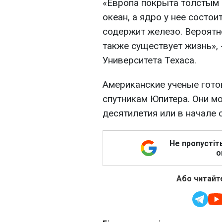
«Европа покрыта толстым 
океан, а ядро у нее состои
содержит железо. Вероятно
также существует жизнь», 
Университета Техаса.
Американские ученые гото
спутникам Юпитера. Они мо
десятилетия или в начале
Не пропустіт
о
Або читайте