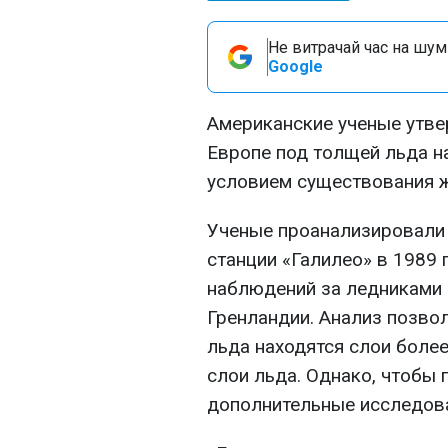
Не витрачай час на шум!
Google
Американские ученые утве
Европе под толщей льда на
условием существования 
Ученые проанализировали
станции «Галилео» в 1989 
наблюдений за ледниками н
Гренландии. Анализ позво
льда находятся слои более
слои льда. Однако, чтобы 
дополнительные исследов