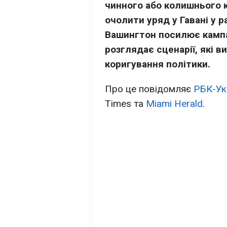
чинного або колишнього к
очолити уряд у Гавані у ра
Вашингтон посилює кампа
розглядає сценарії, які 
коригування політики.
Про це повідомляє
РБК-Ук
Times та
Miami Herald
.