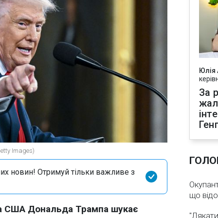
Юлія
керів
За р
жал
інт
Ген
tty Images)
ГОЛО
их новин! Отримуй тільки важливе з
Окупант
що від
та США Дональда Трампа шукає
"Лякати