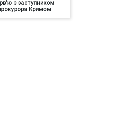
ерв'ю з заступником
прокурора Кримом