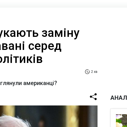
укають заміну
вані серед
літиків
2 хв
зглянули американці?
АНАЛ