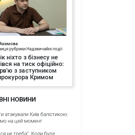
 Акимова
ниця рубрики Надзвичайні події
ік ніхто з бізнесу не
івся на тиск офіційно:
ерв'ю з заступником
прокурора Кримом
ВНІ НОВИНИ
и атакували Київ балістикою:
омо на цей момент
ся не треба". Коли буде