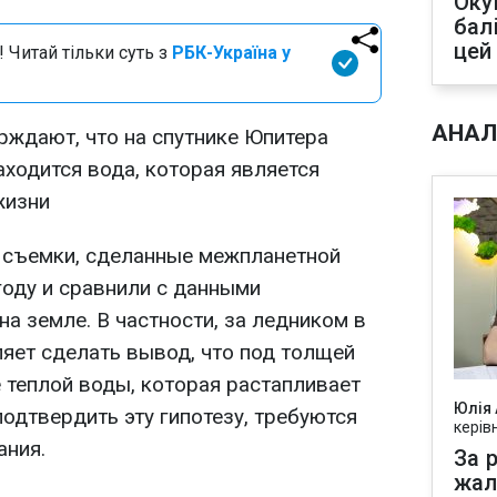
Оку
бал
цей
 Читай тільки суть з
РБК-Україна у
АНАЛ
рждают, что на спутнике Юпитера
ходится вода, которая является
жизни
 съемки, сделанные межпланетной
году и сравнили с данными
а земле. В частности, за ледником в
ляет сделать вывод, что под толщей
 теплой воды, которая растапливает
Юлія
подтвердить эту гипотезу, требуются
керів
ания.
За р
жал