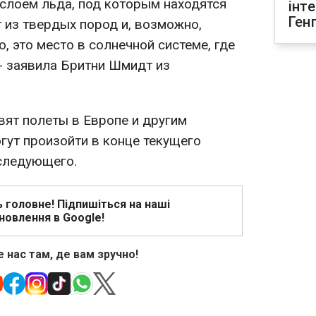
слоем льда, под которым находятся
інт
Ген
т из твердых пород и, возможно,
, это место в солнечной системе, где
- заявила Бритни Шмидт из
вят полеты в Европе и другим
гут произойти в конце текущего
 следующего.
ь головне! Підпишіться на наші
новлення в Google!
 нас там, де вам зручно!