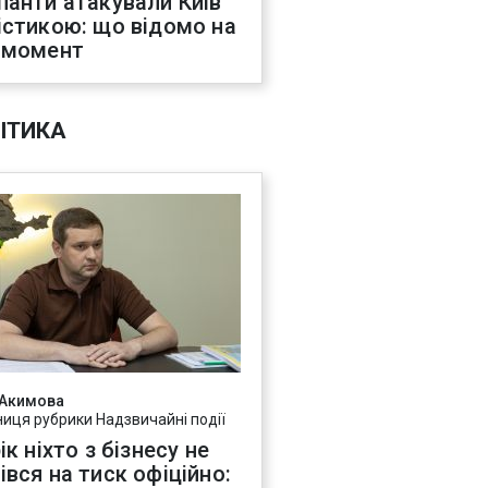
панти атакували Київ
істикою: що відомо на
 момент
ІТИКА
 Акимова
ниця рубрики Надзвичайні події
ік ніхто з бізнесу не
івся на тиск офіційно: