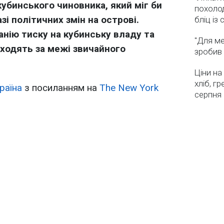
убинського чиновника, який міг би
похолод
зі політичних змін на острові.
бліц із
нію тиску на кубинську владу та
"Для ме
виходять за межі звичайного
зробив 
Ціни на
хліб, г
раїна
з посиланням на
The New York
серпня