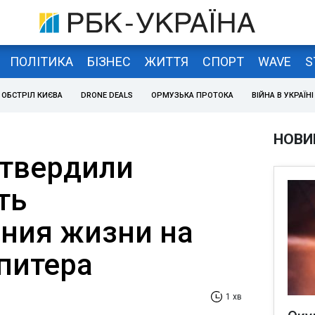
ПОЛІТИКА
БІЗНЕС
ЖИТТЯ
СПОРТ
WAVE
S
ОБСТРІЛ КИЄВА
DRONE DEALS
ОРМУЗЬКА ПРОТОКА
ВІЙНА В УКРАЇНІ
НОВИ
твердили
ть
ния жизни на
питера
1 хв