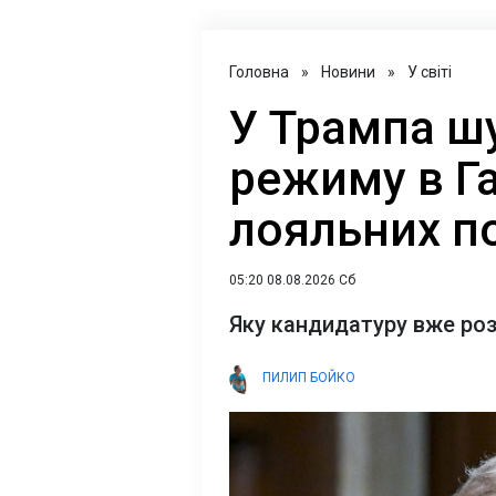
Головна
»
Новини
»
У світі
У Трампа ш
режиму в Га
лояльних по
05:20 08.08.2026 Сб
Яку кандидатуру вже ро
ПИЛИП БОЙКО