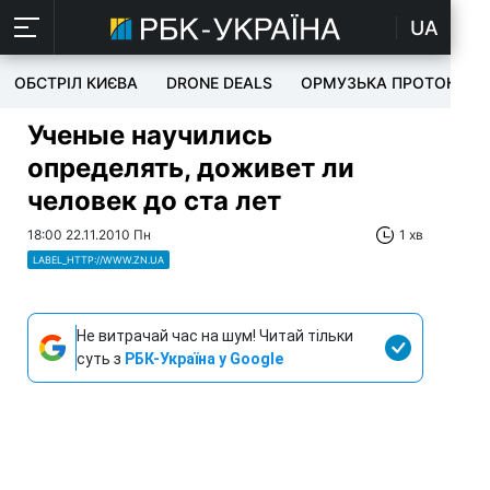
UA
ОБСТРІЛ КИЄВА
DRONE DEALS
ОРМУЗЬКА ПРОТОКА
Ученые научились
определять, доживет ли
человек до ста лет
18:00 22.11.2010 Пн
1 хв
LABEL_HTTP://WWW.ZN.UA
Не витрачай час на шум! Читай тільки
суть з
РБК-Україна у Google