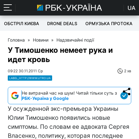
UA
ОБСТРІЛ КИЄВА
DRONE DEALS
ОРМУЗЬКА ПРОТОКА
Головна
»
Новини
»
Надзвичайні події
У Тимошенко немеет рука и
идет кровь
09:22 30.11.2011 Ср
2 хв
LABEL_HTTP://WWW.UTRO.UA
Не витрачай час на шум! Читай тільки суть з
РБК-Україна у Google
У осужденной экс-премьера Украины
Юлии Тимошенко появились новые
симптомы. По словам ее адвоката Сергея
Власенко, политику, которая последнее