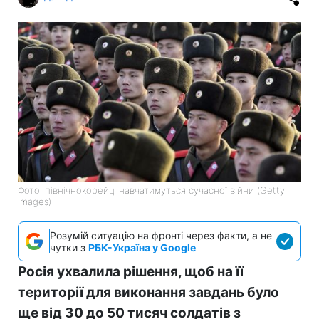
Фото: північнокорейці навчатимуться сучасної війни (Getty
Images)
Розумій ситуацію на фронті через факти, а не
чутки з
РБК-Україна у Google
Росія ухвалила рішення, щоб на її
території для виконання завдань було
ще від 30 до 50 тисяч солдатів з