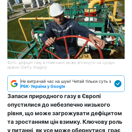
Фото: дефіцит газу в Німеччині може вплинути на сусідні
країни (Getty Images)
Не витрачай час на шум! Читай тільки суть з
РБК-Україна у Google
Запаси природного газу в Європі
опустилися до небезпечно низького
рівня, що може загрожувати дефіцитом
та зростанням цін взимку. Ключову роль
у питанні, як усе може обернутися, грає