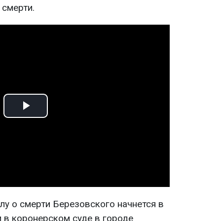
 смерти.
Play
Video
лу о смерти Березовского начнется в
и в коронерском суде в городе