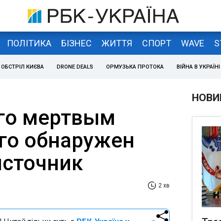
ПОЛІТИКА
БІЗНЕС
ЖИТТЯ
СПОРТ
WAVE
S
ОБСТРІЛ КИЄВА
DRONE DEALS
ОРМУЗЬКА ПРОТОКА
ВІЙНА В УКРАЇНІ
НОВИ
го мертвым
го обнаружен
источник
2 хв