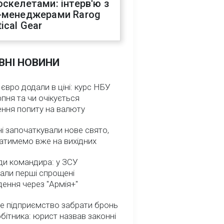
оскелетами: інтерв'ю з
-менеджерами Rarog
ical Gear
ВНІ НОВИНИ
 євро додали в ціні: курс НБУ
рпня та чи очікується
ення попиту на валюту
ні започаткували нове свято,
атимемо вже на вихідних
ди командира: у ЗСУ
али перші спрощені
ення через "Армія+"
е підприємство забрати бронь
обітника: юрист назвав законні