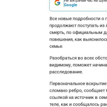
Не витрачай час на шум!
Google
Все новые подробности о 
продолжают поступать из А
смерть, по официальным да
повешения, как выяснилос
семье.
Разобраться во всех обсто
видимому, поможет начина
расследование.
Первоначальное вскрытие 
сломано ребро, сообщает б
ссылкой на источник в сем
теле, как и сообщалось ра