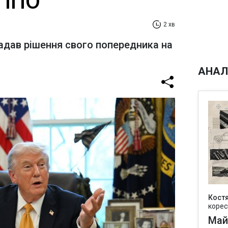
 ППО
2 хв
адав рішення свого попередника на
АНАЛ
Кост
корес
Май