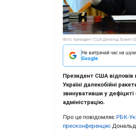
Фото: президент США Дональд Трамп (Ge
Не витрачай час на шум!
Google
Президент США відповів 
Україні далекобійні ракет
звинувативши у дефіциті
адміністрацію.
Про це повідомляє
РБК-Ук
пресконференцію
Дональда