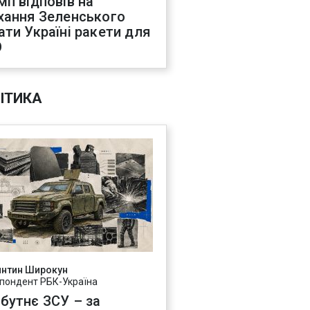
мп відповів на
хання Зеленського
ати Україні ракети для
О
ІТИКА
янтин Широкун
пондент РБК-Україна
бутнє ЗСУ – за