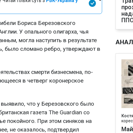
Тра
 Читай тільки суть з
РБК-Україна у
про
над
ПП
гибели Бориса Березовского
нглии. У опального олигарха, чья
нным, могла наступить в результате
АНАЛ
ь, было сломано ребро, утверждают в
ятельствах смерти бизнесмена, по-
ющееся в четверг коронерское
выявило, что у Березовского было
ританская газета The Guardian со
Кост
ье покойного. При этом синяков на
корес
Май
нее, не оказалось, подтвердил