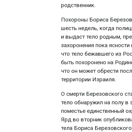
родственник.
Похороны Бориса Березовс
шесть недель, когда поли
и выдаст тело родным, пре
захоронения пока ясности 
что тело бежавшего из Ро
быть похоронено на Родин
что он может обрести пос
территории Израиля.
О смерти Березовского ста
тело обнаружил на полу в 
поместье единственный ох
Ярд во вторник опубликов
тела Бориса Березовского