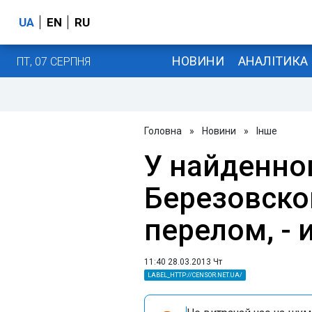
UA
EN
RU
НОВИНИ
АНАЛІТИКА
ПТ, 07 СЕРПНЯ
Головна
»
Новини
»
Інше
У найденно
Березовско
перелом, - 
11:40 28.03.2013 Чт
LABEL_HTTP://CENSOR.NET.UA/