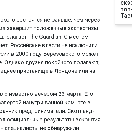
екз
топ
Tact
кого состоятся не раньше, чем через
ция завершит положенные экспертизы
дполагает The Guardian. С местом
нет. Российские власти не исключили,
ссии в 2000 году Березовского может
е. Однако друзья покойного полагают,
леднее пристанище в Лондоне или на
ло известно вечером 23 марта. Его
запертой изнутри ванной комнате в
ранник предпринимателя. Скотланд-
ал официальные результаты вскрытия
 - специалисты не обнаружили