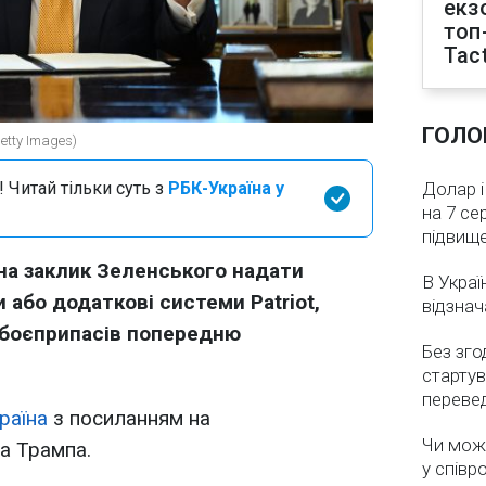
екз
топ
Tact
ГОЛО
tty Images)
 Читай тільки суть з
РБК-Україна у
Долар і
на 7 се
підвищ
на заклик Зеленського надати
В Украї
и або додаткові системи Patriot,
відзнач
 боєприпасів попередню
Без зго
стартув
перевед
раїна
з посиланням на
Чи мож
 Трампа.
у співр