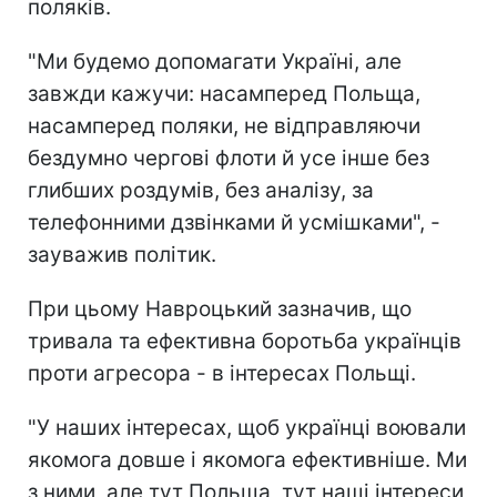
поляків.
"Ми будемо допомагати Україні, але
завжди кажучи: насамперед Польща,
насамперед поляки, не відправляючи
бездумно чергові флоти й усе інше без
глибших роздумів, без аналізу, за
телефонними дзвінками й усмішками", -
зауважив політик.
При цьому Навроцький зазначив, що
тривала та ефективна боротьба українців
проти агресора - в інтересах Польщі.
"У наших інтересах, щоб українці воювали
якомога довше і якомога ефективніше. Ми
з ними, але тут Польща, тут наші інтереси,