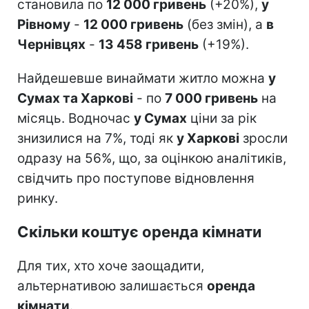
становила по
12 000 гривень
(+20%),
у
Рівному
-
12 000 гривень
(без змін), а
в
Чернівцях
-
13 458 гривень
(+19%).
Найдешевше винаймати житло можна
у
Сумах та Харкові
- по
7 000 гривень
на
місяць. Водночас
у Сумах
ціни за рік
знизилися на 7%, тоді як
у Харкові
зросли
одразу на 56%, що, за оцінкою аналітиків,
свідчить про поступове відновлення
ринку.
Скільки коштує оренда кімнати
Для тих, хто хоче заощадити,
альтернативою залишається
оренда
кімнати
.