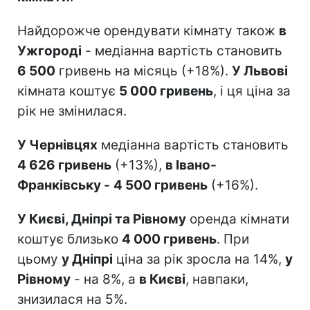
Найдорожче орендувати кімнату також
в
Ужгороді
- медіанна вартість становить
6 500
гривень на місяць (+18%).
У Львові
кімната коштує
5 000 гривень
, і ця ціна за
рік не змінилася.
У Чернівцях
медіанна вартість становить
4 626 гривень
(+13%),
в Івано-
Франківську -
4 500 гривень
(+16%).
У Києві, Дніпрі та Рівному
оренда кімнати
коштує близько
4 000 гривень
. При
цьому
у Дніпрі
ціна за рік зросла на 14%,
у
Рівному
- на 8%, а
в Києві
, навпаки,
знизилася на 5%.