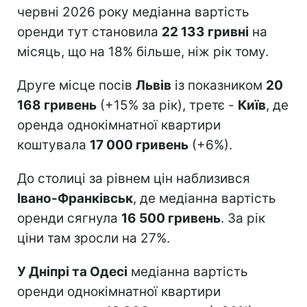
червні 2026 року медіанна вартість
оренди тут становила
22 133 гривні
на
місяць, що на 18% більше, ніж рік тому.
Друге місце посів
Львів
із показником
20
168 гривень
(+15% за рік), третє -
Київ
, де
оренда однокімнатної квартири
коштувала
17 000 гривень
(+6%).
До столиці за рівнем цін наблизився
Івано-Франківськ
, де медіанна вартість
оренди сягнула
16 500 гривень
. За рік
ціни там зросли на 27%.
У Дніпрі та Одесі
медіанна вартість
оренди однокімнатної квартири