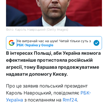
Фото: Кароль Навроцький (Getty Images)
Не витрачай час на шум! Читай тільки суть з
РБК-Україна у Google
В інтересах Польщі, аби Україна якомога
ефективніше протистояла російській
агресії, тому Варшава продовжуватиме
надавати допомогу Києву.
Про це заявив польський президент
Кароль Навроцький, повідомляє
РБК-
Україна
з посиланням на
Rmf24
.