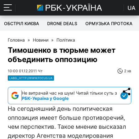
UA
ОБСТРІЛ КИЄВА
DRONE DEALS
ОРМУЗЬКА ПРОТОКА
Головна
»
Новини
»
Політика
Тимошенко в тюрьме может
объединить оппозицию
10:00 01.12.2011 Чт
2 хв
LABEL_HTTP://WWW.FOCUS.UA
Не витрачай час на шум! Читай тільки суть з
РБК-Україна у Google
На сегодняшний день политическая
оппозиция имеет больше противоречий,
чем перспектив. Такое мнение высказал
директор Агентства моделирования