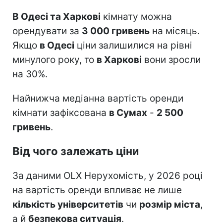
В Одесі та Харкові
кімнату можна
орендувати за
3 000 гривень
на місяць.
Якщо
в Одесі
ціни залишилися на рівні
минулого року, то
в Харкові
вони зросли
на 30%.
Найнижча медіанна вартість оренди
кімнати зафіксована
в Сумах
-
2 500
гривень
.
Від чого залежать ціни
За даними OLX Нерухомість, у 2026 році
на вартість оренди впливає не лише
кількість університетів
чи
розмір міста
,
а й
безпекова ситуація
.