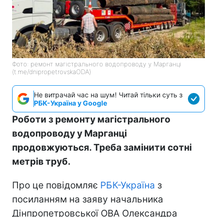
Фото: ремонт магістрального водопроводу у Марганці
(t.me/dnipropetrovskaODA)
Не витрачай час на шум! Читай тільки суть з
РБК-Україна у Google
Роботи з ремонту магістрального
водопроводу у Марганці
продовжуються. Треба замінити сотні
метрів труб.
Про це повідомляє
РБК-Україна
з
посиланням на заяву начальника
Дінпропетровської ОВА Олександра