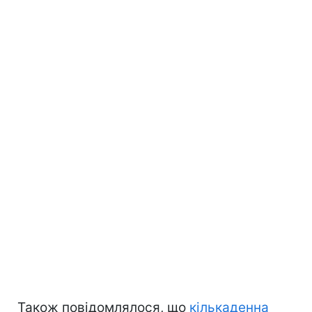
Також повідомлялося, що
кількаденна