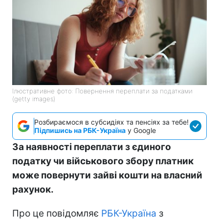
Ілюстративне фото: Повернення переплати за податками
(getty images)
Розбираємося в субсидіях та пенсіях за тебе!
Підпишись на РБК-Україна
у Google
За наявності переплати з єдиного
податку чи військового збору платник
може повернути зайві кошти на власний
рахунок.
Про це повідомляє
РБК-Україна
з