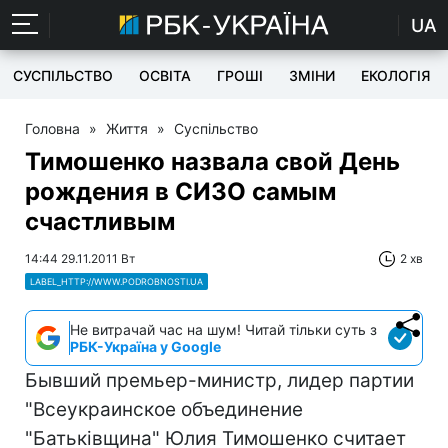
UA
СУСПІЛЬСТВО
ОСВІТА
ГРОШІ
ЗМІНИ
ЕКОЛОГІЯ
Головна
»
Життя
»
Суспільство
Тимошенко назвала свой День
рождения в СИЗО самым
счастливым
14:44 29.11.2011 Вт
2 хв
LABEL_HTTP://WWW.PODROBNOSTI.UA
Не витрачай час на шум! Читай тільки суть з
РБК-Україна у Google
Бывший премьер-министр, лидер партии
"Всеукраинское объединение
"Батьківщина" Юлия Тимошенко считает