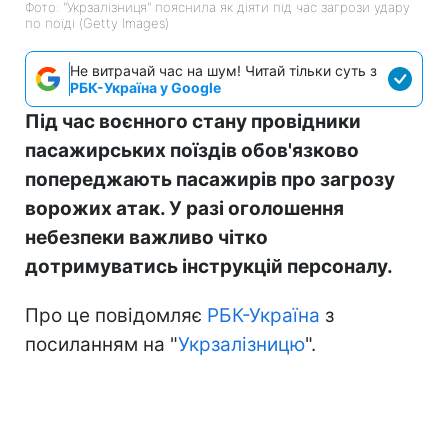
Фото: "Укрзалізниця" пояснила як діяти під час загрози удару
по поїді (Getty Images)
Не витрачай час на шум! Читай тільки суть з
РБК-Україна у Google
Під час воєнного стану провідники
пасажирських поїздів обов'язково
попереджають пасажирів про загрозу
ворожих атак. У разі оголошення
небезпеки важливо чітко
дотримуватись інструкцій персоналу.
Про це повідомляє
РБК-Україна
з
посиланням на "
Укрзалізницю
".