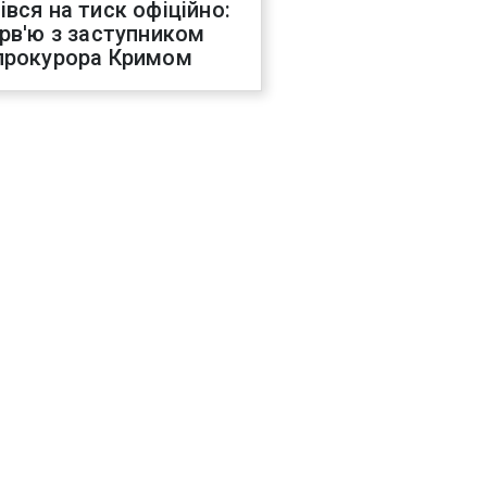
івся на тиск офіційно:
ерв'ю з заступником
прокурора Кримом