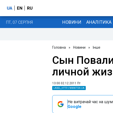
UA
EN
RU
НОВИНИ
АНАЛІТИКА
ПТ, 07 СЕРПНЯ
Головна
»
Новини
»
Інше
Сын Повали
личной жиз
13:00 02.12.2011 Пт
LABEL_HTTP://WWW.TSN.UA
Не витрачай час на шум!
Google