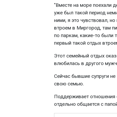
"Вместе на море поехали д
уже был такой период нем
ними, я это чувствовал, н
втроем в Миргород, там пи
по паркам, какие-то были
первый такой отдых втроем
Этот семейный отдых оказ
влюбилась в другого мужч
Сейчас бывшие супруги н
свою семью.
Поддерживает отношения с
отдельно общается с папой