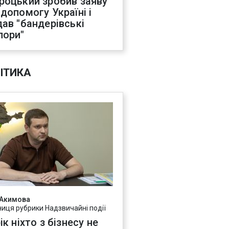
роцький зробив заяву
 допомогу Україні і
дав "бандерівські
пори"
ІТИКА
 Акимова
ниця рубрики Надзвичайні події
ік ніхто з бізнесу не