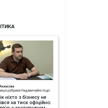
ІТИКА
 Акимова
ниця рубрики Надзвичайні події
ік ніхто з бізнесу не
івся на тиск офіційно:
ерв'ю з заступником