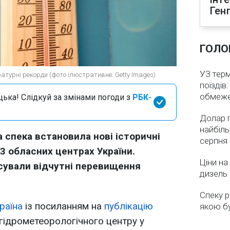
Ген
ГОЛО
УЗ тер
атурні рекорди (фото ілюстративне: Getty Images)
поїздів
обмеж
цька! Слідкуй за змінами погоди з
РБК-
Долар 
найбіль
 спека встановила нові історичні
серпня
3 обласних центрах України.
Ціни на
сували відчутні перевищення
дизель 
Спеку р
раїна
із посиланням на
публікацію
якою бу
гідрометеорологічного центру у