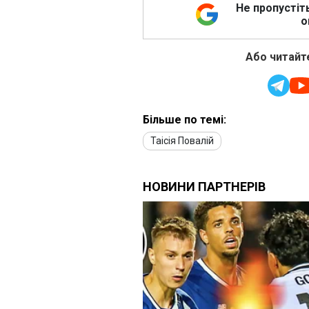
Не пропустіт
о
Або читайте
Більше по темі:
Таісія Повалій