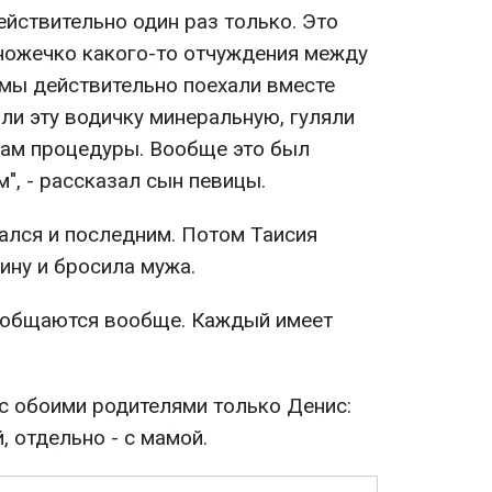
ействительно один раз только. Это
ножечко какого-то отчуждения между
о мы действительно поехали вместе
ли эту водичку минеральную, гуляли
 там процедуры. Вообще это был
", - рассказал сын певицы.
ался и последним. Потом Таисия
ину и бросила мужа.
е общаются вообще. Каждый имеет
 обоими родителями только Денис:
, отдельно - с мамой.