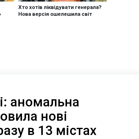
ні: аномальна
овила нові
азу в 13 містах