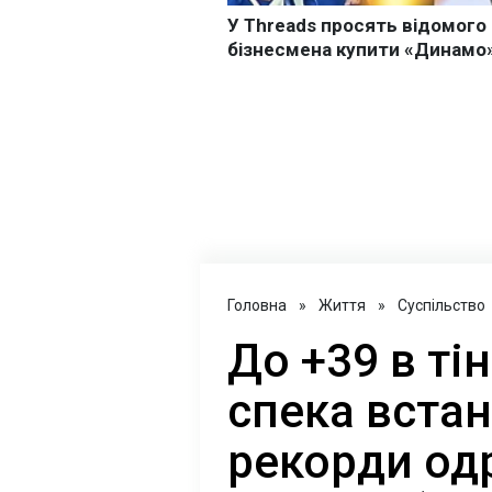
Головна
»
Життя
»
Суспільство
До +39 в ті
спека встан
рекорди одр