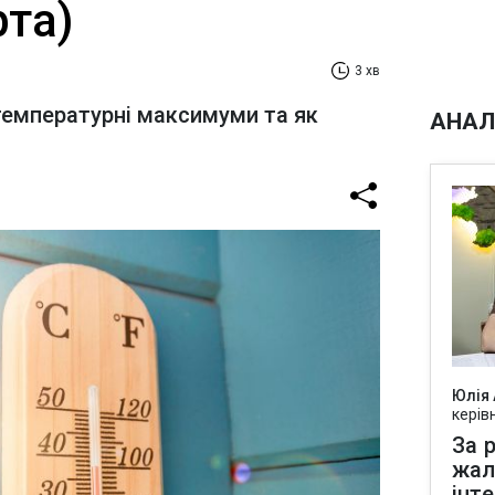
рта)
3 хв
температурні максимуми та як
АНАЛ
Юлія
керів
За р
жал
інт