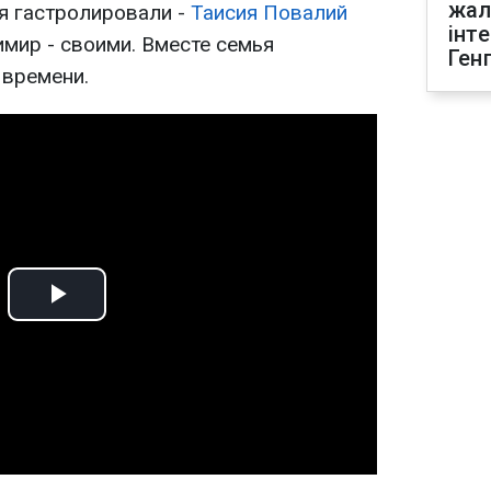
жал
я гастролировали -
Таисия Повалий
інт
мир - своими. Вместе семья
Ген
 времени.
Play
Video