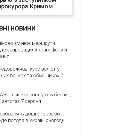
прокурора Кримом
ВНІ НОВИНИ
міново змінює маршрути
: де запровадили трансфери й
ення
подорожчав: курс валют у
ших банках та обмінниках 7
 АЗС: скільки коштують бензин,
і автогаз 7 серпня
озбавлять дощі з грозами:
де погода в Україні сьогодні