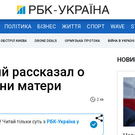
ПОЛІТИКА
БІЗНЕС
ЖИТТЯ
СПОРТ
WAVE
S
ОБСТРІЛ КИЄВА
DRONE DEALS
ОРМУЗЬКА ПРОТОКА
ВІЙНА В УКРАЇНІ
НОВИ
й рассказал о
ни матери
2 хв
 Читай тільки суть з
РБК-Україна у