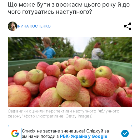
Що може бути з врожаєм цього року й до
чого готуватись наступного?
ІРИНА КОСТЕНКО
Садівники оцінили перспективи наступного "яблучного
сезону" (фото ілюстративне: Getty Images)
Стихія не застане зненацька! Слідкуй за
змінами погоди з
РБК-Україна у Google