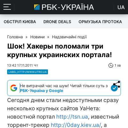
UA
ОБСТРІЛ КИЄВА
DRONE DEALS
ОРМУЗЬКА ПРОТОКА
Головна
»
Новини
»
Надзвичайні події
Шок! Хакеры поломали три
крупных украинских портала!
13:42 17.11.2011 Чт
1 хв
LABEL_HTTP://WWW.UTRO.UA
Не витрачай час на шум! Читай тільки суть з
РБК-Україна у Google
Сегодня днем стали недоступными сразу
несколько крупных сайтов УаНета:
новостной портал
http://tsn.ua
, известный
торрент-трекер
http://0day.kiev.ua/
, а