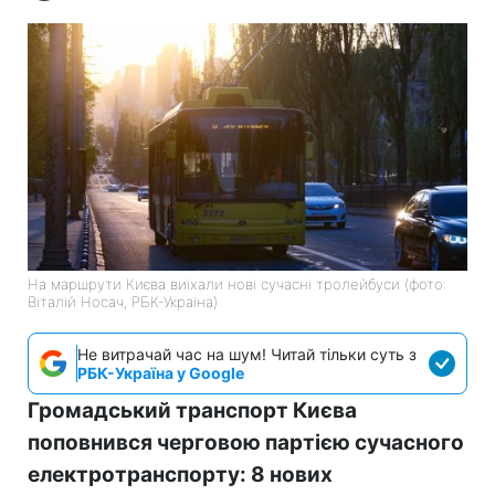
На маршрути Києва виїхали нові сучасні тролейбуси (фото:
Віталій Носач, РБК-Україна)
Не витрачай час на шум! Читай тільки суть з
РБК-Україна у Google
Громадський транспорт Києва
поповнився черговою партією сучасного
електротранспорту: 8 нових