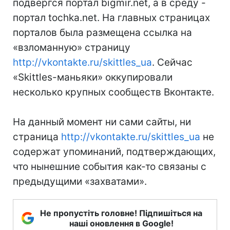
подвергся портал bigmir.net, а в среду -
портал tochka.net. На главных страницах
порталов была размещена ссылка на
«взломанную» страницу
http://vkontakte.ru/skittles_ua
. Сейчас
«Skittles-маньяки» оккупировали
несколько крупных сообществ Вконтакте.
На данный момент ни сами сайты, ни
страница
http://vkontakte.ru/skittles_ua
не
содержат упоминаний, подтверждающих,
что нынешние события как-то связаны с
предыдущими «захватами».
Не пропустіть головне! Підпишіться на
наші оновлення в Google!