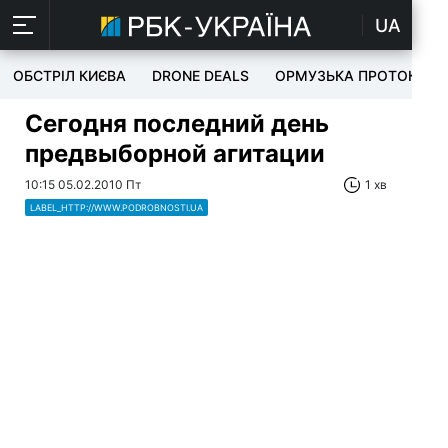
UA
ОБСТРІЛ КИЄВА
DRONE DEALS
ОРМУЗЬКА ПРОТОКА
Сегодня последний день
предвыборной агитации
10:15 05.02.2010 Пт
1 хв
LABEL_HTTP://WWW.PODROBNOSTI.UA