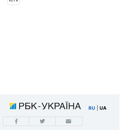
ICTV
RU
|
UA