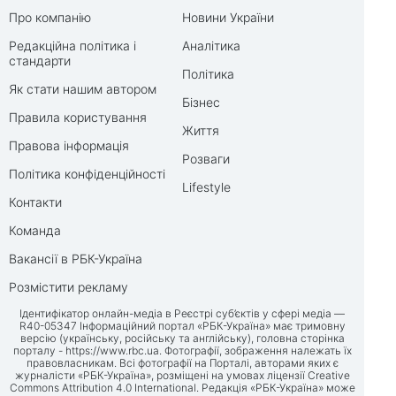
Про компанію
Новини України
Редакційна політика і
Аналітика
стандарти
Політика
Як стати нашим автором
Бізнес
Правила користування
Життя
Правова інформація
Розваги
Політика конфіденційності
Lifestyle
Контакти
Команда
Вакансії в РБК-Україна
Розмістити рекламу
Ідентифікатор онлайн-медіа в Реєстрі суб’єктів у сфері медіа —
R40-05347 Інформаційний портал «РБК-Україна» має тримовну
версію (українську, російську та англійську), головна сторінка
порталу -
https://www.rbc.ua
. Фотографії, зображення належать їх
правовласникам. Всі фотографії на Порталі, авторами яких є
журналісти «РБК-Україна», розміщені на умовах ліцензії Creative
Commons Attribution 4.0 International. Редакція «РБК-Україна» може