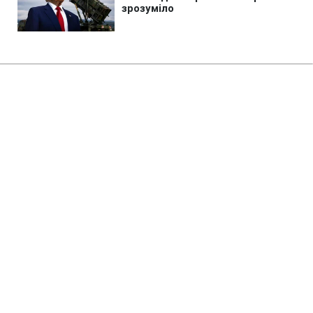
Головна
»
Бізнес
»
Tech
Найгірший рік в історії людства:
вчені знайшли причину
глобальної катастрофи
08:12 08.08.2026 Сб
2 хв
Наші предки спостерігали сонце без
тепла і літній сніг
ОЛЬГА ЗАВАДА