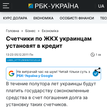
UA
КУРС ДОЛАРА
ЕКОНОМІКА
ОСОБИСТІ ФІНАНСИ
TEC
Головна
»
Бізнес
»
Економіка
Счетчики по ЖКХ украинцам
установят в кредит
13:23 05.12.2011 Пн
1 хв
LABEL_HTTP://WWW.FOCUS.UA
Не витрачай час на шум! Читай тільки суть з
РБК-Україна у Google
В течение полутора лет украинцы будут
платить государству сэкономленные
средства в счет погашения долга за
установку таких счетчиков.