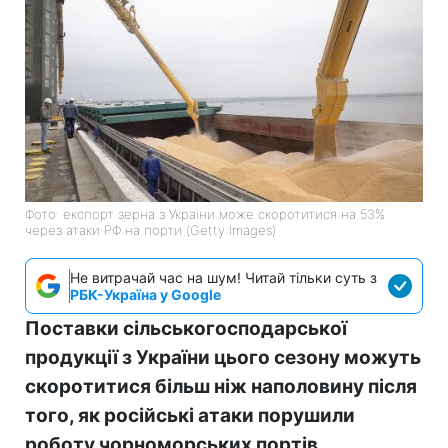
Фото: експорт зерна з України може скоротитися на 53%
через атаки РФ на порти (Getty Images)
Не витрачай час на шум! Читай тільки суть з
РБК-Україна у Google
Поставки сільськогосподарської
продукції з України цього сезону можуть
скоротитися більш ніж наполовину після
того, як російські атаки порушили
роботу чорноморських портів.